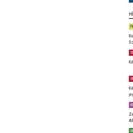
H
F
Ki
Sz
S
Ki
S
Ké
je
K
Ze
Al
M