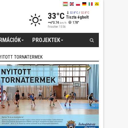
33°C
32.8°C
/
32.8°C
Tiszta égbolt
0.74
178°
km/h
Frissítve: 15:56
Keresés
ORMÁCIÓK
PROJEKTEK
YITOTT TORNATERMEK