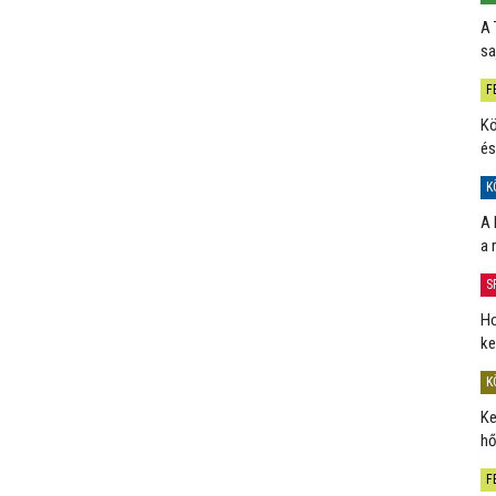
A 
sa
F
Kö
és
K
A 
a 
S
Ho
ke
K
Ke
hő
F