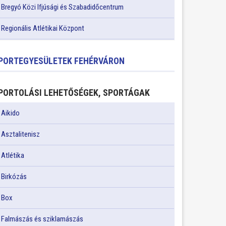
Bregyó Közi Ifjúsági és Szabadidőcentrum
Regionális Atlétikai Központ
PORTEGYESÜLETEK FEHÉRVÁRON
PORTOLÁSI LEHETŐSÉGEK, SPORTÁGAK
Aikido
Asztalitenisz
Atlétika
Birkózás
Box
Falmászás és sziklamászás