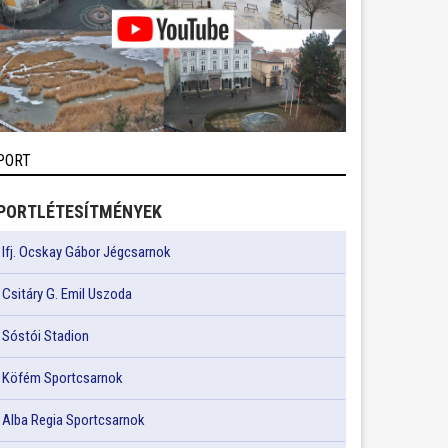
PORT
PORTLÉTESÍTMÉNYEK
Ifj. Ocskay Gábor Jégcsarnok
Csitáry G. Emil Uszoda
Sóstói Stadion
Köfém Sportcsarnok
Alba Regia Sportcsarnok