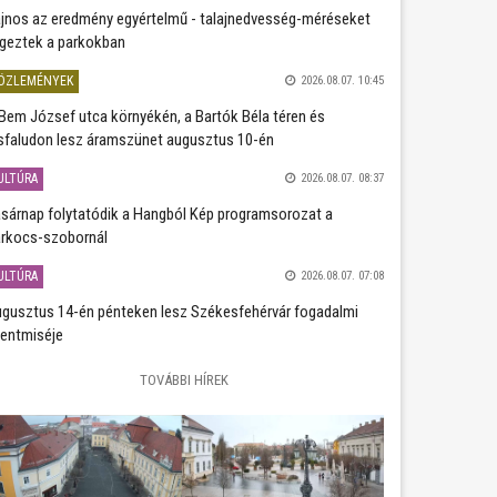
jnos az eredmény egyértelmű - talajnedvesség-méréseket
geztek a parkokban
ÖZLEMÉNYEK
2026.08.07. 10:45
Bem József utca környékén, a Bartók Béla téren és
sfaludon lesz áramszünet augusztus 10-én
ULTÚRA
2026.08.07. 08:37
sárnap folytatódik a Hangból Kép programsorozat a
rkocs-szobornál
ULTÚRA
2026.08.07. 07:08
gusztus 14-én pénteken lesz Székesfehérvár fogadalmi
entmiséje
TOVÁBBI HÍREK