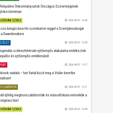
Települési Önkormányzatok Országos Szövetségének
jtóközleménye
EHÉRVÁRI SZÍNES
2026.08.07. 16:04
zös bringázásra hív szombaton reggel a Szentjánosbogár
 a Dawnbreakers
ÖZÉLET
2026.08.07. 15:03
legendás székesfehérvári ejtőernyős alakulatra emlékeztek
repülős és ejtőernyős emlékműnél
PORT
2026.08.07. 13:17
kisok viadala – hat fiatal küzd meg a Volán-keretbe
rülésért
ÖZLEMÉNYEK
2026.08.07. 13:11
dd éjfélig meghosszabbították és másodfokúra mérséklik a
ségriasztást
EHÉRVÁRI SZÍNES
2026.08.07. 10:48