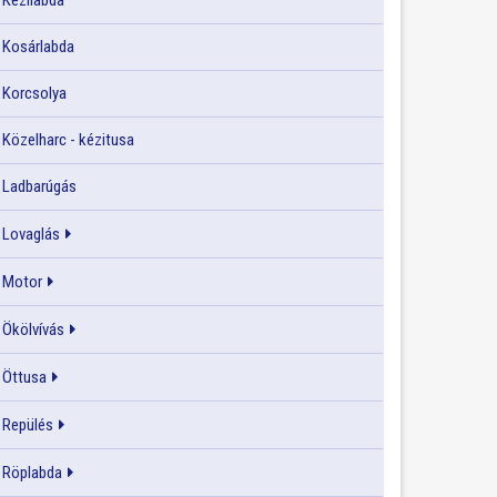
Kézilabda
Kosárlabda
Korcsolya
Közelharc - kézitusa
Ladbarúgás
Lovaglás
Motor
Ökölvívás
Öttusa
Repülés
Röplabda