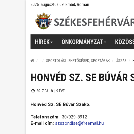
2026. augusztus 09. Emőd, Román
HÍREK
ÖNKORMÁNYZAT
KÖZÖS
SPORTOLÁSI LEHETŐSÉGEK, SPORTÁGAK
ÚSZÁS
HONVÉD SZ. SE BÚVÁR 
2017.03.18. |
9 ÉVE
Honvéd Sz. SE Búvár Szako.
Telefonszám:
30/929-8912
E-mail cím:
szszondise@freemail.hu