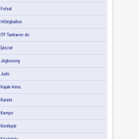
Futsal
Hőlégballon
ITF Taekwon-do
Íjászat
Jégkorong
Judo
Kajak-kenu
Karate
Kempo
Kerékpár