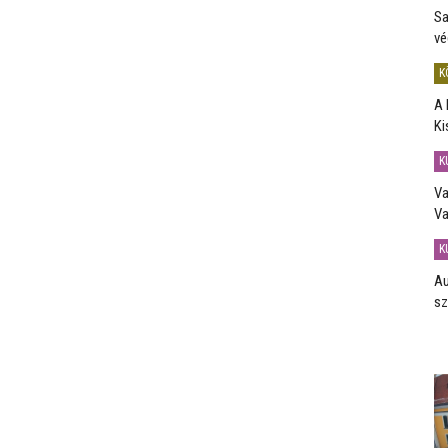
Sa
vé
K
A 
Ki
K
Va
Va
K
Au
sz