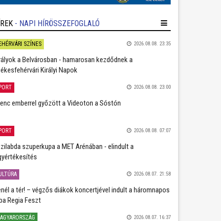
ÍREK
- NAPI HÍRÖSSZEFOGLALÓ
EHÉRVÁRI SZÍNES
2026.08.08. 23:35
rályok a Belvárosban - hamarosan kezdődnek a
ékesfehérvári Királyi Napok
PORT
2026.08.08. 23:00
lenc emberrel győzött a Videoton a Sóstón
PORT
2026.08.08. 07:07
zilabda szuperkupa a MET Arénában - elindult a
gyértékesítés
ULTÚRA
2026.08.07. 21:58
nél a tér! – végzős diákok koncertjével indult a háromnapos
ba Regia Feszt
AGYARORSZÁG
2026.08.07. 16:37