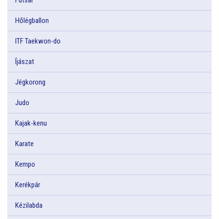
Hőlégballon
ITF Taekwon-do
Íjászat
Jégkorong
Judo
Kajak-kenu
Karate
Kempo
Kerékpár
Kézilabda