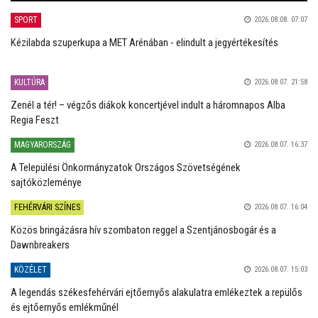
SPORT
2026.08.08. 07:07
Kézilabda szuperkupa a MET Arénában - elindult a jegyértékesítés
KULTÚRA
2026.08.07. 21:58
Zenél a tér! – végzős diákok koncertjével indult a háromnapos Alba
Regia Feszt
MAGYARORSZÁG
2026.08.07. 16:37
A Települési Önkormányzatok Országos Szövetségének
sajtóközleménye
FEHÉRVÁRI SZÍNES
2026.08.07. 16:04
Közös bringázásra hív szombaton reggel a Szentjánosbogár és a
Dawnbreakers
KÖZÉLET
2026.08.07. 15:03
A legendás székesfehérvári ejtőernyős alakulatra emlékeztek a repülős
és ejtőernyős emlékműnél