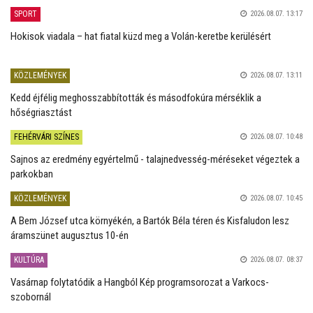
SPORT
2026.08.07. 13:17
Hokisok viadala – hat fiatal küzd meg a Volán-keretbe kerülésért
KÖZLEMÉNYEK
2026.08.07. 13:11
Kedd éjfélig meghosszabbították és másodfokúra mérséklik a
hőségriasztást
FEHÉRVÁRI SZÍNES
2026.08.07. 10:48
Sajnos az eredmény egyértelmű - talajnedvesség-méréseket végeztek a
parkokban
KÖZLEMÉNYEK
2026.08.07. 10:45
A Bem József utca környékén, a Bartók Béla téren és Kisfaludon lesz
áramszünet augusztus 10-én
KULTÚRA
2026.08.07. 08:37
Vasárnap folytatódik a Hangból Kép programsorozat a Varkocs-
szobornál