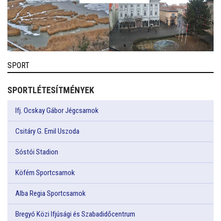
SPORT
SPORTLÉTESÍTMÉNYEK
Ifj. Ocskay Gábor Jégcsarnok
Csitáry G. Emil Uszoda
Sóstói Stadion
Köfém Sportcsarnok
Alba Regia Sportcsarnok
Bregyó Közi Ifjúsági és Szabadidőcentrum