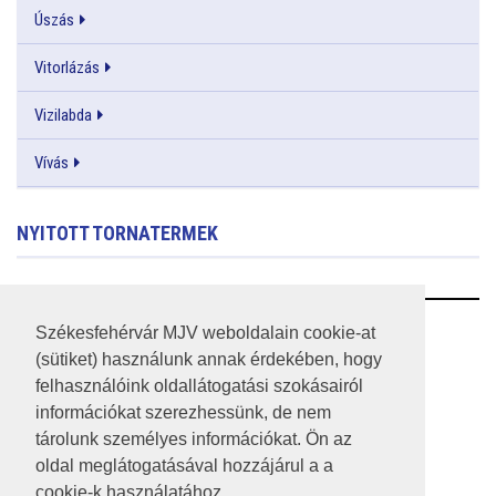
Úszás
Vitorlázás
Vizilabda
Vívás
NYITOTT TORNATERMEK
RSS
Székesfehérvár MJV weboldalain cookie-at
(sütiket) használunk annak érdekében, hogy
A HONLAP 2017.03.31-I ÁLLAPOTA
felhasználóink oldallátogatási szokásairól
információkat szerezhessünk, de nem
JOGI NYILATKOZAT
tárolunk személyes információkat. Ön az
IMPRESSZUM
oldal meglátogatásával hozzájárul a a
cookie-k használatához.