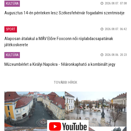
KULTÚRA
2026.08.07. 07:08
Augusztus 14-én pénteken lesz Székesfehérvár fogadalmi szentmiséje
SPORT
2026.08.07. 06:42
Alaposan átalakul a MÁV Előre Foxconn női röplabdacsapatának
játékoskerete
KULTÚRA
2026.08.06. 20:23
Múzeumbérlet a Királyi Napokra - féláronkapható a kombinált jegy
TOVÁBBI HÍREK