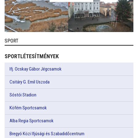
SPORT
SPORTLÉTESÍTMÉNYEK
Ifj. Ocskay Gábor Jégcsarnok
Csitáry G. Emil Uszoda
Sóstói Stadion
Köfém Sportcsarnok
Alba Regia Sportcsarnok
Bregyó Közi Ifjúsági és Szabadidőcentrum