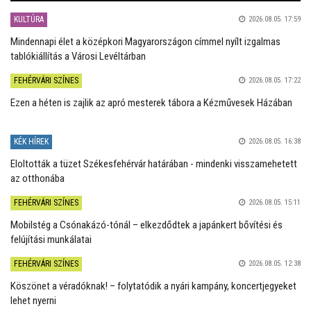
KULTÚRA
2026.08.05. 17:59
Mindennapi élet a középkori Magyarországon címmel nyílt izgalmas
tablókiállítás a Városi Levéltárban
FEHÉRVÁRI SZÍNES
2026.08.05. 17:22
Ezen a héten is zajlik az apró mesterek tábora a Kézművesek Házában
KÉK HÍREK
2026.08.05. 16:38
Eloltották a tüzet Székesfehérvár határában - mindenki visszamehetett
az otthonába
FEHÉRVÁRI SZÍNES
2026.08.05. 15:11
Mobilstég a Csónakázó-tónál – elkezdődtek a japánkert bővítési és
felújítási munkálatai
FEHÉRVÁRI SZÍNES
2026.08.05. 12:38
Köszönet a véradóknak! – folytatódik a nyári kampány, koncertjegyeket
lehet nyerni