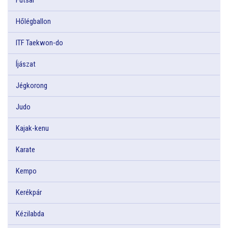
Hőlégballon
ITF Taekwon-do
Íjászat
Jégkorong
Judo
Kajak-kenu
Karate
Kempo
Kerékpár
Kézilabda