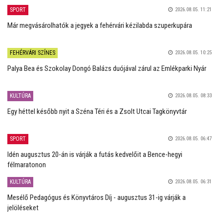
SPORT
2026.08.05. 11:21
Már megvásárolhatók a jegyek a fehérvári kézilabda szuperkupára
FEHÉRVÁRI SZÍNES
2026.08.05. 10:25
Palya Bea és Szokolay Dongó Balázs duójával zárul az Emlékparki Nyár
KULTÚRA
2026.08.05. 08:33
Egy héttel később nyit a Széna Téri és a Zsolt Utcai Tagkönyvtár
SPORT
2026.08.05. 06:47
Idén augusztus 20-án is várják a futás kedvelőit a Bence-hegyi
félmaratonon
KULTÚRA
2026.08.05. 06:31
Mesélő Pedagógus és Könyvtáros Díj - augusztus 31-ig várják a
jelöléseket