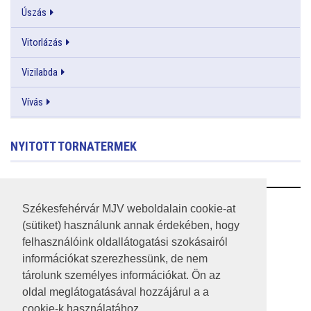
Úszás
Vitorlázás
Vizilabda
Vívás
NYITOTT TORNATERMEK
RSS
Székesfehérvár MJV weboldalain cookie-at
(sütiket) használunk annak érdekében, hogy
A HONLAP 2017.03.31-I ÁLLAPOTA
felhasználóink oldallátogatási szokásairól
információkat szerezhessünk, de nem
JOGI NYILATKOZAT
tárolunk személyes információkat. Ön az
IMPRESSZUM
oldal meglátogatásával hozzájárul a a
cookie-k használatához.