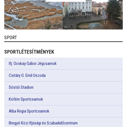
SPORT
SPORTLÉTESÍTMÉNYEK
Ifj. Ocskay Gábor Jégcsarnok
Csitáry G. Emil Uszoda
Sóstói Stadion
Köfém Sportcsarnok
Alba Regia Sportcsarnok
Bregyó Közi Ifjúsági és Szabadidőcentrum