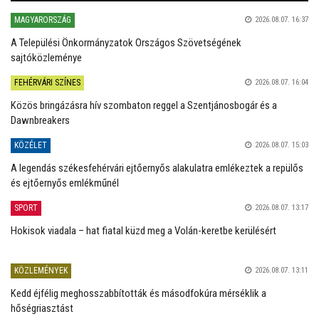
MAGYARORSZÁG
2026.08.07. 16:37
A Települési Önkormányzatok Országos Szövetségének
sajtóközleménye
FEHÉRVÁRI SZÍNES
2026.08.07. 16:04
Közös bringázásra hív szombaton reggel a Szentjánosbogár és a
Dawnbreakers
KÖZÉLET
2026.08.07. 15:03
A legendás székesfehérvári ejtőernyős alakulatra emlékeztek a repülős
és ejtőernyős emlékműnél
SPORT
2026.08.07. 13:17
Hokisok viadala – hat fiatal küzd meg a Volán-keretbe kerülésért
KÖZLEMÉNYEK
2026.08.07. 13:11
Kedd éjfélig meghosszabbították és másodfokúra mérséklik a
hőségriasztást