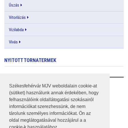
Úszás
Vitorlázás
Vizilabda
Vívás
NYITOTT TORNATERMEK
RSS
Székesfehérvár MJV weboldalain cookie-at
(sütiket) használunk annak érdekében, hogy
A HONLAP 2017.03.31-I ÁLLAPOTA
felhasználóink oldallátogatási szokásairól
információkat szerezhessünk, de nem
JOGI NYILATKOZAT
tárolunk személyes információkat. Ön az
IMPRESSZUM
oldal meglátogatásával hozzájárul a a
cookie-k használatához.