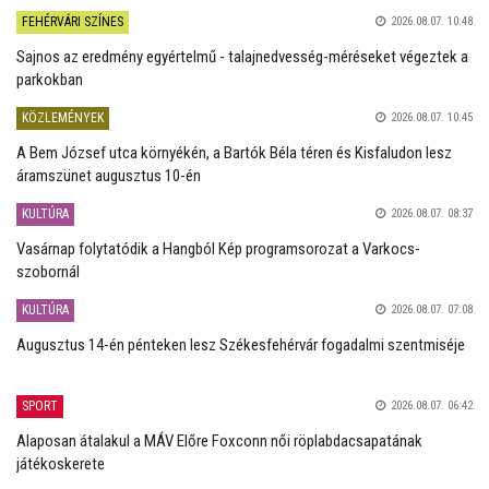
FEHÉRVÁRI SZÍNES
2026.08.07. 10:48
Sajnos az eredmény egyértelmű - talajnedvesség-méréseket végeztek a
parkokban
KÖZLEMÉNYEK
2026.08.07. 10:45
A Bem József utca környékén, a Bartók Béla téren és Kisfaludon lesz
áramszünet augusztus 10-én
KULTÚRA
2026.08.07. 08:37
Vasárnap folytatódik a Hangból Kép programsorozat a Varkocs-
szobornál
KULTÚRA
2026.08.07. 07:08
Augusztus 14-én pénteken lesz Székesfehérvár fogadalmi szentmiséje
SPORT
2026.08.07. 06:42
Alaposan átalakul a MÁV Előre Foxconn női röplabdacsapatának
játékoskerete