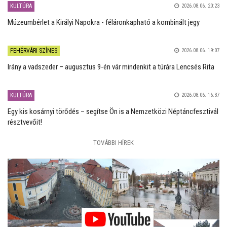
KULTÚRA
2026.08.06. 20:23
Múzeumbérlet a Királyi Napokra - féláronkapható a kombinált jegy
FEHÉRVÁRI SZÍNES
2026.08.06. 19:07
Irány a vadszeder – augusztus 9-én vár mindenkit a túrára Lencsés Rita
KULTÚRA
2026.08.06. 16:37
Egy kis kosárnyi törődés – segítse Ön is a Nemzetközi Néptáncfesztivál
résztvevőit!
TOVÁBBI HÍREK