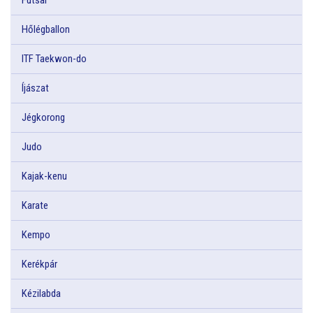
Hőlégballon
ITF Taekwon-do
Íjászat
Jégkorong
Judo
Kajak-kenu
Karate
Kempo
Kerékpár
Kézilabda