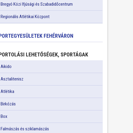
Bregyó Közi Ifjúsági és Szabadidőcentrum
Regionális Atlétikai Központ
PORTEGYESÜLETEK FEHÉRVÁRON
PORTOLÁSI LEHETŐSÉGEK, SPORTÁGAK
Aikido
Asztalitenisz
Atlétika
Birkózás
Box
Falmászás és sziklamászás