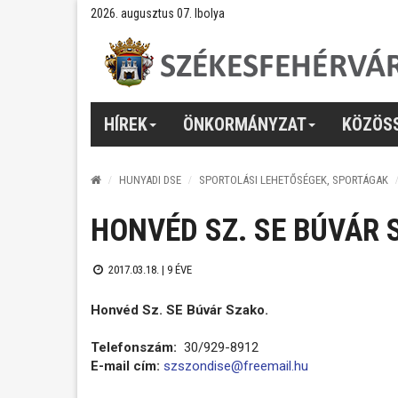
2026. augusztus 07. Ibolya
HÍREK
ÖNKORMÁNYZAT
KÖZÖS
HUNYADI DSE
SPORTOLÁSI LEHETŐSÉGEK, SPORTÁGAK
HONVÉD SZ. SE BÚVÁR 
2017.03.18. |
9 ÉVE
Honvéd Sz. SE Búvár Szako.
Telefonszám:
30/929-8912
E-mail cím:
szszondise@freemail.hu