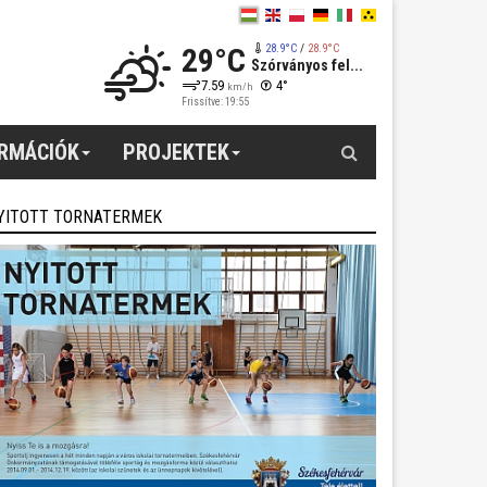
29°C
28.9°C
/
28.9°C
Szórványos fel...
7.59
4°
km/h
Frissítve: 19:55
Keresés
ORMÁCIÓK
PROJEKTEK
YITOTT TORNATERMEK