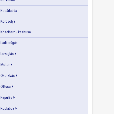
Kézilabda
Kosárlabda
Korcsolya
Közelharc - kézitusa
Ladbarúgás
Lovaglás
Motor
Ökölvívás
Öttusa
Repülés
Röplabda