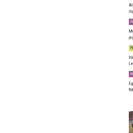
Al
rö
K
Mú
je
F
Ir
Le
K
Eg
Né