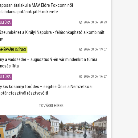
aposan átalakul a MÁV Előre Foxconn női
plabdacsapatának játékoskerete
ULTÚRA
2026.08.06. 20:23
zeumbérlet a Királyi Napokra - féláronkapható a kombinált
gy
EHÉRVÁRI SZÍNES
2026.08.06. 19:07
ány a vadszeder – augusztus 9-én vár mindenkit a túrára
ncsés Rita
ULTÚRA
2026.08.06. 16:37
y kis kosárnyi törődés – segítse Ön is a Nemzetközi
ptáncfesztivál résztvevőit!
TOVÁBBI HÍREK