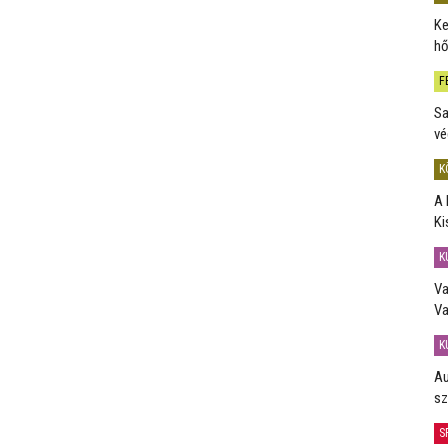
Ke
hő
F
Sa
vé
K
A 
Ki
K
Va
Va
K
Au
sz
S