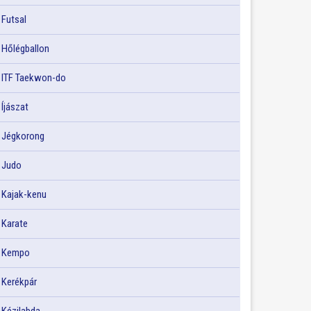
Futsal
Hőlégballon
ITF Taekwon-do
Íjászat
Jégkorong
Judo
Kajak-kenu
Karate
Kempo
Kerékpár