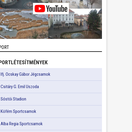
PORT
PORTLÉTESÍTMÉNYEK
Ifj. Ocskay Gábor Jégcsarnok
Csitáry G. Emil Uszoda
Sóstói Stadion
Köfém Sportcsarnok
Alba Regia Sportcsarnok