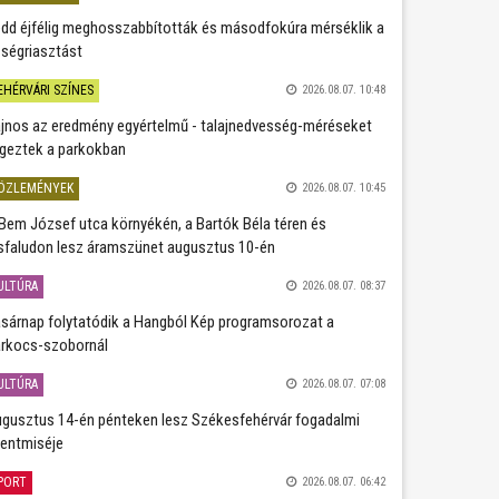
dd éjfélig meghosszabbították és másodfokúra mérséklik a
ségriasztást
EHÉRVÁRI SZÍNES
2026.08.07. 10:48
jnos az eredmény egyértelmű - talajnedvesség-méréseket
geztek a parkokban
ÖZLEMÉNYEK
2026.08.07. 10:45
Bem József utca környékén, a Bartók Béla téren és
sfaludon lesz áramszünet augusztus 10-én
ULTÚRA
2026.08.07. 08:37
sárnap folytatódik a Hangból Kép programsorozat a
rkocs-szobornál
ULTÚRA
2026.08.07. 07:08
gusztus 14-én pénteken lesz Székesfehérvár fogadalmi
entmiséje
PORT
2026.08.07. 06:42