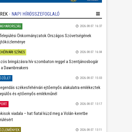
ÍREK
- NAPI HÍRÖSSZEFOGLALÓ
AGYARORSZÁG
2026.08.07. 16:37
Települési Önkormányzatok Országos Szövetségének
jtóközleménye
EHÉRVÁRI SZÍNES
2026.08.07. 16:04
zös bringázásra hív szombaton reggel a Szentjánosbogár
 a Dawnbreakers
ÖZÉLET
2026.08.07. 15:03
legendás székesfehérvári ejtőernyős alakulatra emlékeztek
repülős és ejtőernyős emlékműnél
PORT
2026.08.07. 13:17
kisok viadala – hat fiatal küzd meg a Volán-keretbe
rülésért
ÖZLEMÉNYEK
2026.08.07. 13:11