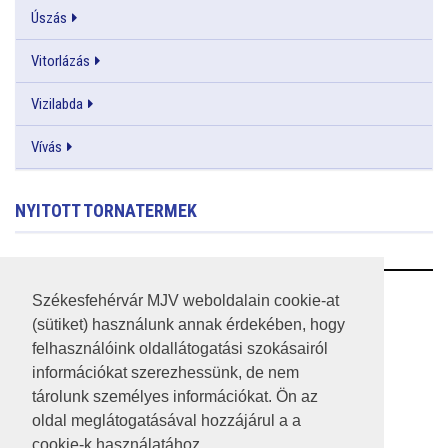
Úszás
Vitorlázás
Vizilabda
Vívás
NYITOTT TORNATERMEK
RSS
Székesfehérvár MJV weboldalain cookie-at
(sütiket) használunk annak érdekében, hogy
A HONLAP 2017.03.31-I ÁLLAPOTA
felhasználóink oldallátogatási szokásairól
információkat szerezhessünk, de nem
JOGI NYILATKOZAT
tárolunk személyes információkat. Ön az
IMPRESSZUM
oldal meglátogatásával hozzájárul a a
cookie-k használatához.