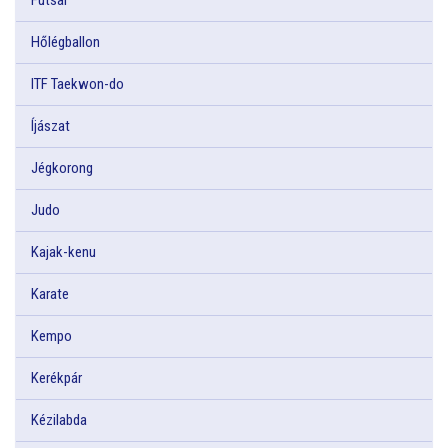
Hőlégballon
ITF Taekwon-do
Íjászat
Jégkorong
Judo
Kajak-kenu
Karate
Kempo
Kerékpár
Kézilabda