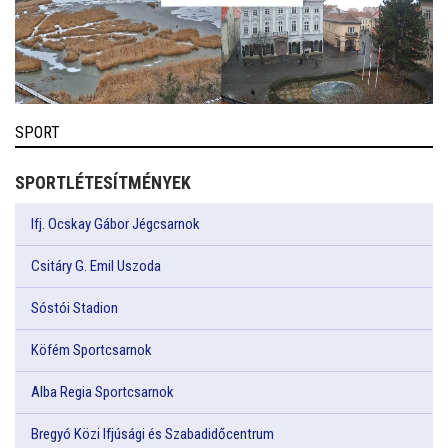
SPORT
SPORTLÉTESÍTMÉNYEK
Ifj. Ocskay Gábor Jégcsarnok
Csitáry G. Emil Uszoda
Sóstói Stadion
Köfém Sportcsarnok
Alba Regia Sportcsarnok
Bregyó Közi Ifjúsági és Szabadidőcentrum