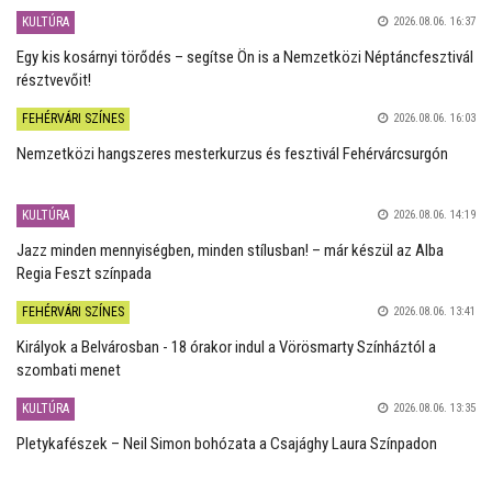
KULTÚRA
2026.08.06. 16:37
Egy kis kosárnyi törődés – segítse Ön is a Nemzetközi Néptáncfesztivál
résztvevőit!
FEHÉRVÁRI SZÍNES
2026.08.06. 16:03
Nemzetközi hangszeres mesterkurzus és fesztivál Fehérvárcsurgón
KULTÚRA
2026.08.06. 14:19
Jazz minden mennyiségben, minden stílusban! – már készül az Alba
Regia Feszt színpada
FEHÉRVÁRI SZÍNES
2026.08.06. 13:41
Királyok a Belvárosban - 18 órakor indul a Vörösmarty Színháztól a
szombati menet
KULTÚRA
2026.08.06. 13:35
Pletykafészek – Neil Simon bohózata a Csajághy Laura Színpadon