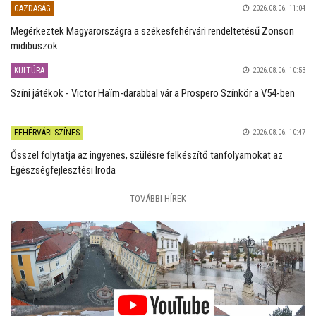
GAZDASÁG
2026.08.06. 11:04
Megérkeztek Magyarországra a székesfehérvári rendeltetésű Zonson
midibuszok
KULTÚRA
2026.08.06. 10:53
Színi játékok - Victor Haïm-darabbal vár a Prospero Színkör a V54-ben
FEHÉRVÁRI SZÍNES
2026.08.06. 10:47
Ősszel folytatja az ingyenes, szülésre felkészítő tanfolyamokat az
Egészségfejlesztési Iroda
TOVÁBBI HÍREK