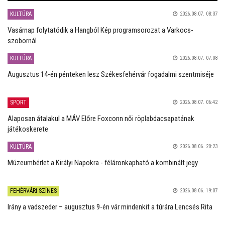
KULTÚRA
2026.08.07. 08:37
Vasárnap folytatódik a Hangból Kép programsorozat a Varkocs-
szobornál
KULTÚRA
2026.08.07. 07:08
Augusztus 14-én pénteken lesz Székesfehérvár fogadalmi szentmiséje
SPORT
2026.08.07. 06:42
Alaposan átalakul a MÁV Előre Foxconn női röplabdacsapatának
játékoskerete
KULTÚRA
2026.08.06. 20:23
Múzeumbérlet a Királyi Napokra - féláronkapható a kombinált jegy
FEHÉRVÁRI SZÍNES
2026.08.06. 19:07
Irány a vadszeder – augusztus 9-én vár mindenkit a túrára Lencsés Rita