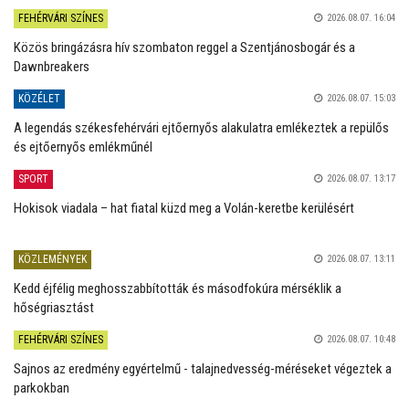
FEHÉRVÁRI SZÍNES
2026.08.07. 16:04
Közös bringázásra hív szombaton reggel a Szentjánosbogár és a
Dawnbreakers
KÖZÉLET
2026.08.07. 15:03
A legendás székesfehérvári ejtőernyős alakulatra emlékeztek a repülős
és ejtőernyős emlékműnél
SPORT
2026.08.07. 13:17
Hokisok viadala – hat fiatal küzd meg a Volán-keretbe kerülésért
KÖZLEMÉNYEK
2026.08.07. 13:11
Kedd éjfélig meghosszabbították és másodfokúra mérséklik a
hőségriasztást
FEHÉRVÁRI SZÍNES
2026.08.07. 10:48
Sajnos az eredmény egyértelmű - talajnedvesség-méréseket végeztek a
parkokban