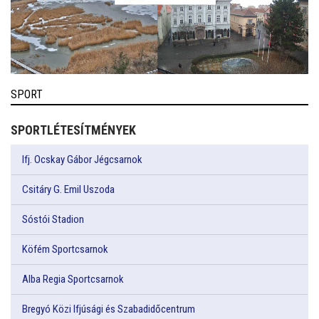
SPORT
SPORTLÉTESÍTMÉNYEK
Ifj. Ocskay Gábor Jégcsarnok
Csitáry G. Emil Uszoda
Sóstói Stadion
Köfém Sportcsarnok
Alba Regia Sportcsarnok
Bregyó Közi Ifjúsági és Szabadidőcentrum