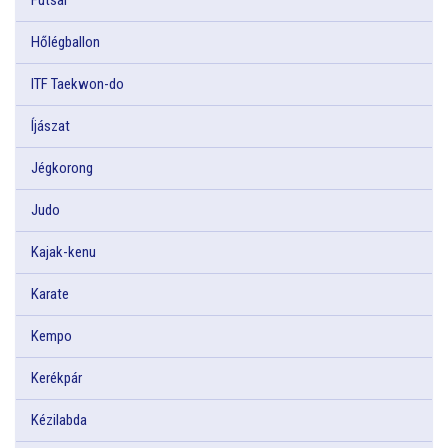
Hőlégballon
ITF Taekwon-do
Íjászat
Jégkorong
Judo
Kajak-kenu
Karate
Kempo
Kerékpár
Kézilabda