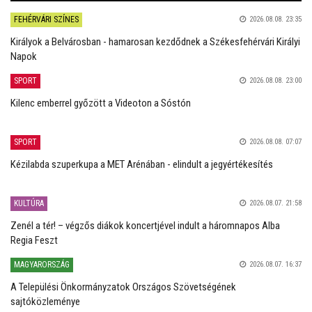
FEHÉRVÁRI SZÍNES
2026.08.08. 23:35
Királyok a Belvárosban - hamarosan kezdődnek a Székesfehérvári Királyi
Napok
SPORT
2026.08.08. 23:00
Kilenc emberrel győzött a Videoton a Sóstón
SPORT
2026.08.08. 07:07
Kézilabda szuperkupa a MET Arénában - elindult a jegyértékesítés
KULTÚRA
2026.08.07. 21:58
Zenél a tér! – végzős diákok koncertjével indult a háromnapos Alba
Regia Feszt
MAGYARORSZÁG
2026.08.07. 16:37
A Települési Önkormányzatok Országos Szövetségének
sajtóközleménye