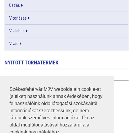
Úszás
Vitorlázás
Vizilabda
Vívás
NYITOTT TORNATERMEK
RSS
Székesfehérvár MJV weboldalain cookie-at
(sütiket) használunk annak érdekében, hogy
A HONLAP 2017.03.31-I ÁLLAPOTA
felhasználóink oldallátogatási szokásairól
információkat szerezhessünk, de nem
JOGI NYILATKOZAT
tárolunk személyes információkat. Ön az
IMPRESSZUM
oldal meglátogatásával hozzájárul a a
cookie-k használatához.