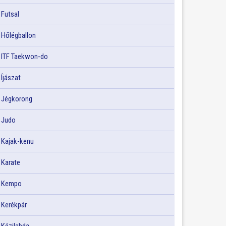
Futsal
Hőlégballon
ITF Taekwon-do
Íjászat
Jégkorong
Judo
Kajak-kenu
Karate
Kempo
Kerékpár