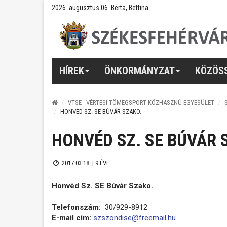
2026. augusztus 06. Berta, Bettina
HÍREK
ÖNKORMÁNYZAT
KÖZÖS
VTSE - VÉRTESI TÖMEGSPORT KÖZHASZNÚ EGYESÜLET
HONVÉD SZ. SE BÚVÁR SZAKO.
HONVÉD SZ. SE BÚVÁR 
2017.03.18. |
9 ÉVE
Honvéd Sz. SE Búvár Szako.
Telefonszám:
30/929-8912
E-mail cím:
szszondise@freemail.hu