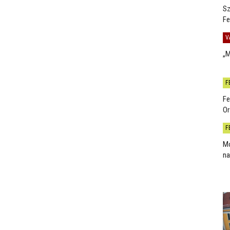
Sz
Fe
V
„M
F
Fe
Or
F
Mo
na