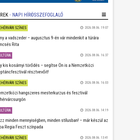
ÍREK
- NAPI HÍRÖSSZEFOGLALÓ
EHÉRVÁRI SZÍNES
2026.08.06. 19:07
ány a vadszeder – augusztus 9-én vár mindenkit a túrára
ncsés Rita
ULTÚRA
2026.08.06. 16:37
y kis kosárnyi törődés – segítse Ön is a Nemzetközi
ptáncfesztivál résztvevőit!
EHÉRVÁRI SZÍNES
2026.08.06. 16:03
mzetközi hangszeres mesterkurzus és fesztivál
hérvárcsurgón
ULTÚRA
2026.08.06. 14:19
zz minden mennyiségben, minden stílusban! – már készül az
ba Regia Feszt színpada
EHÉRVÁRI SZÍNES
2026.08.06. 13:41