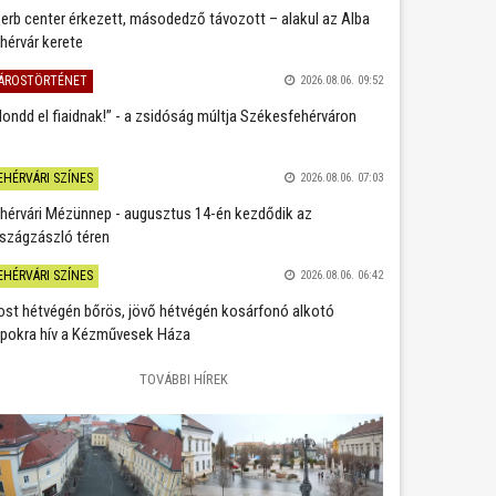
erb center érkezett, másodedző távozott – alakul az Alba
hérvár kerete
ÁROSTÖRTÉNET
2026.08.06. 09:52
ondd el fiaidnak!” - a zsidóság múltja Székesfehérváron
EHÉRVÁRI SZÍNES
2026.08.06. 07:03
hérvári Mézünnep - augusztus 14-én kezdődik az
szágzászló téren
EHÉRVÁRI SZÍNES
2026.08.06. 06:42
st hétvégén bőrös, jövő hétvégén kosárfonó alkotó
pokra hív a Kézművesek Háza
TOVÁBBI HÍREK