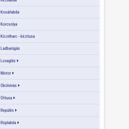
Kézilabda
Kosárlabda
Korcsolya
Közelharc - kézitusa
Ladbarúgás
Lovaglás
Motor
Ökölvívás
Öttusa
Repülés
Röplabda