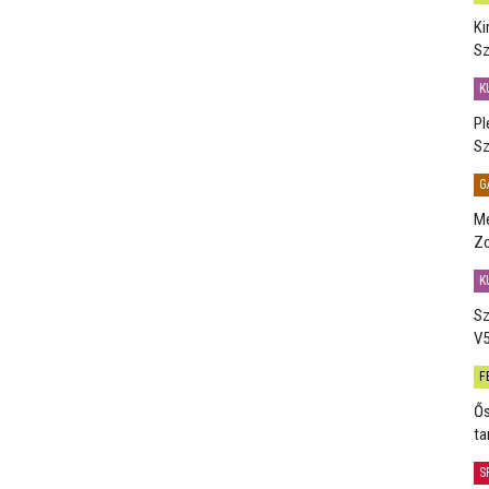
Ki
Sz
K
Pl
Sz
G
Me
Zo
K
Sz
V5
F
Ős
ta
S