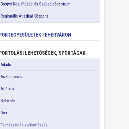
Bregyó Közi Ifjúsági és Szabadidőcentrum
Regionális Atlétikai Központ
PORTEGYESÜLETEK FEHÉRVÁRON
PORTOLÁSI LEHETŐSÉGEK, SPORTÁGAK
Aikido
Asztalitenisz
Atlétika
Birkózás
Box
Falmászás és sziklamászás