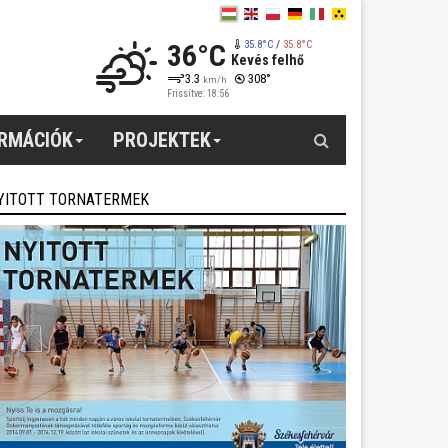
36°C
35.8°C
/
35.8°C
Kevés felhő
3.3
308°
km/h
Frissítve: 18:56
Keresés
ORMÁCIÓK
PROJEKTEK
YITOTT TORNATERMEK