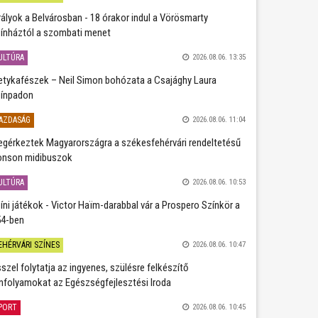
rályok a Belvárosban - 18 órakor indul a Vörösmarty
ínháztól a szombati menet
ULTÚRA
2026.08.06. 13:35
etykafészek – Neil Simon bohózata a Csajághy Laura
ínpadon
AZDASÁG
2026.08.06. 11:04
gérkeztek Magyarországra a székesfehérvári rendeltetésű
nson midibuszok
ULTÚRA
2026.08.06. 10:53
íni játékok - Victor Haïm-darabbal vár a Prospero Színkör a
4-ben
EHÉRVÁRI SZÍNES
2026.08.06. 10:47
szel folytatja az ingyenes, szülésre felkészítő
nfolyamokat az Egészségfejlesztési Iroda
PORT
2026.08.06. 10:45