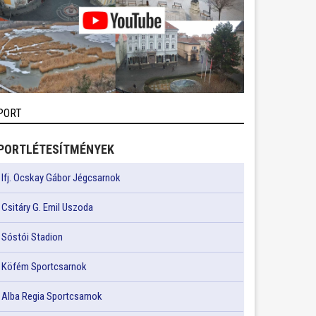
PORT
PORTLÉTESÍTMÉNYEK
Ifj. Ocskay Gábor Jégcsarnok
Csitáry G. Emil Uszoda
Sóstói Stadion
Köfém Sportcsarnok
Alba Regia Sportcsarnok