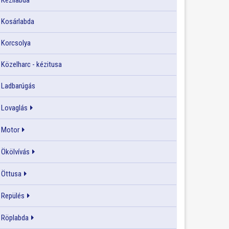
Kézilabda
Kosárlabda
Korcsolya
Közelharc - kézitusa
Ladbarúgás
Lovaglás
Motor
Ökölvívás
Öttusa
Repülés
Röplabda