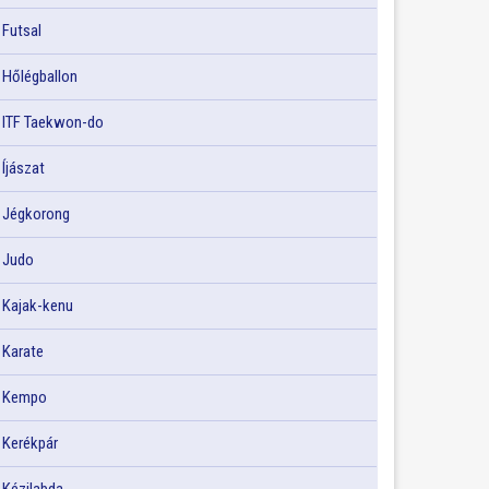
Futsal
Hőlégballon
ITF Taekwon-do
Íjászat
Jégkorong
Judo
Kajak-kenu
Karate
Kempo
Kerékpár