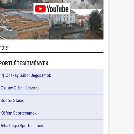
PORT
PORTLÉTESÍTMÉNYEK
Ifj. Ocskay Gábor Jégcsarnok
Csitáry G. Emil Uszoda
Sóstói Stadion
Köfém Sportcsarnok
Alba Regia Sportcsarnok