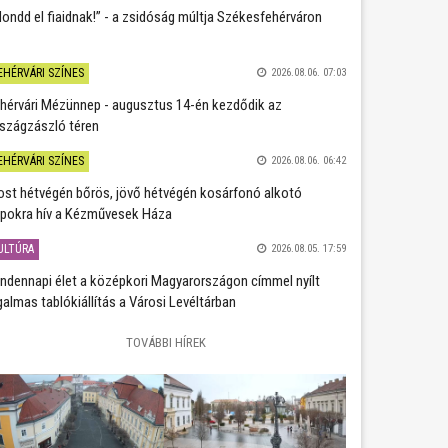
ondd el fiaidnak!” - a zsidóság múltja Székesfehérváron
EHÉRVÁRI SZÍNES
2026.08.06. 07:03
hérvári Mézünnep - augusztus 14-én kezdődik az
szágzászló téren
EHÉRVÁRI SZÍNES
2026.08.06. 06:42
st hétvégén bőrös, jövő hétvégén kosárfonó alkotó
pokra hív a Kézművesek Háza
ULTÚRA
2026.08.05. 17:59
ndennapi élet a középkori Magyarországon címmel nyílt
galmas tablókiállítás a Városi Levéltárban
TOVÁBBI HÍREK