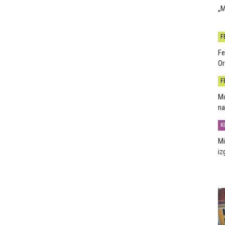
„M
F
Fe
Or
F
Mo
na
K
Mi
iz