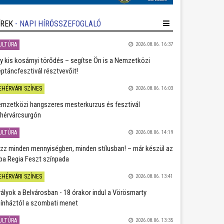
ÍREK
- NAPI HÍRÖSSZEFOGLALÓ
ULTÚRA
2026.08.06. 16:37
y kis kosárnyi törődés – segítse Ön is a Nemzetközi
ptáncfesztivál résztvevőit!
EHÉRVÁRI SZÍNES
2026.08.06. 16:03
mzetközi hangszeres mesterkurzus és fesztivál
hérvárcsurgón
ULTÚRA
2026.08.06. 14:19
zz minden mennyiségben, minden stílusban! – már készül az
ba Regia Feszt színpada
EHÉRVÁRI SZÍNES
2026.08.06. 13:41
rályok a Belvárosban - 18 órakor indul a Vörösmarty
ínháztól a szombati menet
ULTÚRA
2026.08.06. 13:35