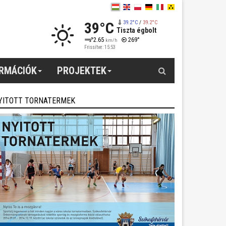
39°C
39.2°C
/
39.2°C
Tiszta égbolt
2.65
269°
km/h
Frissítve: 15:53
Keresés
ORMÁCIÓK
PROJEKTEK
YITOTT TORNATERMEK