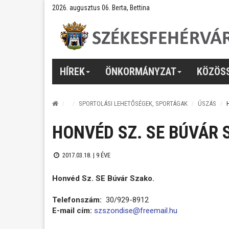
2026. augusztus 06. Berta, Bettina
HÍREK
ÖNKORMÁNYZAT
KÖZÖS
SPORTOLÁSI LEHETŐSÉGEK, SPORTÁGAK
ÚSZÁS
HONVÉD SZ. SE BÚVÁR 
2017.03.18. |
9 ÉVE
Honvéd Sz. SE Búvár Szako.
Telefonszám:
30/929-8912
E-mail cím:
szszondise@freemail.hu