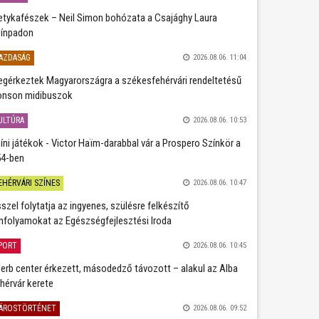
etykafészek – Neil Simon bohózata a Csajághy Laura
ínpadon
AZDASÁG
2026.08.06. 11:04
gérkeztek Magyarországra a székesfehérvári rendeltetésű
nson midibuszok
ULTÚRA
2026.08.06. 10:53
íni játékok - Victor Haïm-darabbal vár a Prospero Színkör a
4-ben
EHÉRVÁRI SZÍNES
2026.08.06. 10:47
szel folytatja az ingyenes, szülésre felkészítő
nfolyamokat az Egészségfejlesztési Iroda
PORT
2026.08.06. 10:45
erb center érkezett, másodedző távozott – alakul az Alba
hérvár kerete
ÁROSTÖRTÉNET
2026.08.06. 09:52