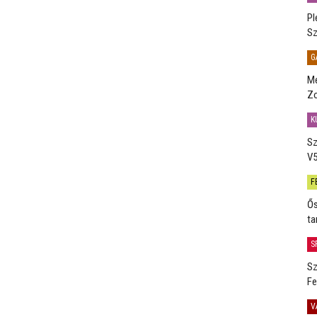
Pl
Sz
G
Me
Zo
K
Sz
V5
F
Ős
ta
S
Sz
Fe
V