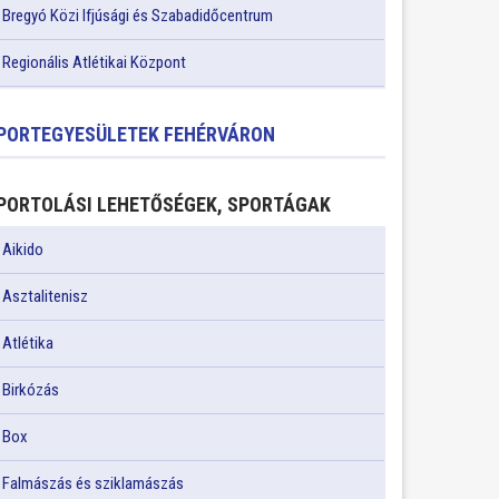
Bregyó Közi Ifjúsági és Szabadidőcentrum
Regionális Atlétikai Központ
PORTEGYESÜLETEK FEHÉRVÁRON
PORTOLÁSI LEHETŐSÉGEK, SPORTÁGAK
Aikido
Asztalitenisz
Atlétika
Birkózás
Box
Falmászás és sziklamászás