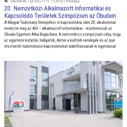
GAZDASÁG
/
2025.11.13. 11:30:22 |
9 hónapja
20. Nemzetközi Alkalmazott Informatikai és
Kapcsolódó Területek Szimpózium az Óbudain
A Magyar Tudomány Ünnepéhez is kapcsolódva, idén 20. alkalommal
rendezte meg az AIS – alkalmazott informatikai – konferenciát az
Óbudai Egyetem Alba Regia Kara. A nemzetközi szimpózium célja, hogy
az egyetemi kutatók, hallgatók, illetve a külföldi vendégek és az ipar
résztvevői tudományos kapcsolatokat alakíthassanak ki egymással.