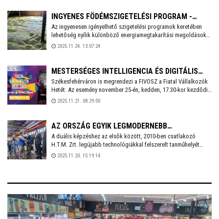
otthont, ahol november 25-én szinte teljesen megtelt az MCC
székesfehérvári épülete.
INGYENES FÖDÉMSZIGETELÉSI PROGRAM -
Az ingyenesen igényelhető szigetelési programok keretében
FEHÉRVÁRIAK JELENTKEZÉSÉT IS VÁRJÁK
lehetőség nyílik különböző energiamegtakarítási megoldások
alkalmazására, a lakossági energiahatékonyság növelésére. Az
2025.11.24. 13:07:24
ingyenesen igényelhető födémszigetelés beépítésével akár 20-
30% -os fűtési energiamegtakarítás is elérhető. A lehetőség a
székesfehérvári ingatlanok esetében is rendelkezésre áll.
MESTERSÉGES INTELLIGENCIA ÉS DIGITÁLIS
Székesfehérváron is megrendezi a FIVOSZ a Fiatal Vállalkozók
NOMÁDSÁG - FIATAL VÁLLALKOZÓK HETE
Hetét. Az esemény november 25-én, kedden, 17.30-kor kezdődik
FEHÉRVÁRON
a Mathias Corvinus Collegium fehérvári központjában. A
2025.11.21. 08:29:00
programsorozat célja, hogy a fiatal vállalkozók, pályakezdők
betekintést nyerjenek a jövő gazdasági és technológiai
irányaiba.
AZ ORSZÁG EGYIK LEGMODERNEBB
A duális képzéshez az elsők között, 2010-ben csatlakozó
SZERSZÁMKÉSZÍTŐ TANMŰHELYÉT ADTA ÁT A
H.T.M. Zrt. legújabb technológiákkal felszerelt tanműhelyét
H.T.M. ZRT.
csütörtökön adták át a Széchenyi utcai telephelyen. A
2025.11.20. 15:19:14
szerszámgyártó cégnél jelenleg 30 tanuló és öt egyetemi
hallgató vesz részt a képzésben, nekik külön is gratulált
elhivatottságukért az ünnepségen a cég tulajdonosa, Rene
Haidlmair és Mészáros Attila alpolgármester.