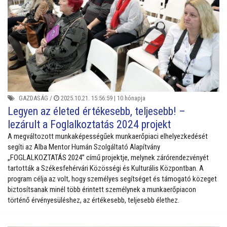
GAZDASÁG
/
2025.10.21. 15:56:59 |
10 hónapja
Legyen az életed értékesebb, teljesebb! –
lezárult a Foglalkoztatás 2024 projekt
A megváltozott munkaképességűek munkaerőpiaci elhelyezkedését
segíti az Alba Mentor Humán Szolgáltató Alapítvány
„FOGLALKOZTATÁS 2024” című projektje, melynek zárórendezvényét
tartották a Székesfehérvári Közösségi és Kulturális Központban. A
program célja az volt, hogy személyes segítséget és támogató közeget
biztosítsanak minél több érintett személynek a munkaerőpiacon
történő érvényesüléshez, az értékesebb, teljesebb élethez.