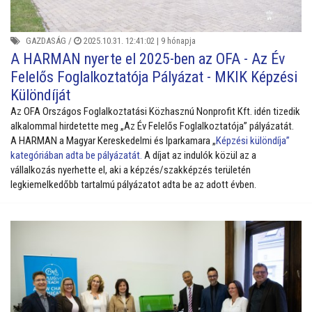
GAZDASÁG
/
2025.10.31. 12:41:02 |
9 hónapja
A HARMAN nyerte el 2025-ben az OFA - Az Év
Felelős Foglalkoztatója Pályázat - MKIK Képzési
Különdíját
Az OFA Országos Foglalkoztatási Közhasznú Nonprofit Kft. idén tizedik
alkalommal hirdetette meg „Az Év Felelős Foglalkoztatója” pályázatát.
A HARMAN a Magyar Kereskedelmi és Iparkamara „
Képzési különdíja”
kategóriában adta be pályázatát.
A díjat az indulók közül az a
vállalkozás nyerhette el, aki a képzés/szakképzés területén
legkiemelkedőbb tartalmú pályázatot adta be az adott évben.