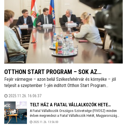
OTTHON START PROGRAM – SOK AZ
Fejér vármegye – azon belül Székesfehérvár és környéke – jól
ÉRDEKLŐDŐ FEJÉR VÁRMEGYÉBEN ÉS
teljesít a szeptember 1-jén indított Otthon Start Program
FEHÉRVÁRON IS
tekintetében. Az elmúlt két és fél hónap alatt 1.200 hiteligénylési
2025.11.26. 16:06:37
kérelmet nyújtottak be a vármegyében, ennek felét a városban és
az agglomerációban.
TELT HÁZ A FIATAL VÁLLALKOZÓK HETE
A Fiatal Vállalkozók Országos Szövetsége (FIVOSZ) minden
RENDEZVÉNYSOROZAT FEHÉRVÁRI ÁLLOMÁSÁN
évben megrendezi a Fiatal Vállalkozók Hetét, Magyarország
legnagyobb, fiatal vállalkozókra fókuszáló eseménysorozatát.
2025.11.26. 13:56:00
A Fejér vármegyei állomásnak idén is Székesfehérvár adott