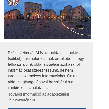
RSS
Székesfehérvár MJV weboldalain cookie-at
(sütiket) használunk annak érdekében, hogy
A HONLAP 2017.03.31-I ÁLLAPOTA
felhasználóink oldallátogatási szokásairól
információkat szerezhessünk, de nem
JOGI NYILATKOZAT
tárolunk személyes információkat. Ön az
IMPRESSZUM
oldal meglátogatásával hozzájárul a a
cookie-k használatához.
MÉDIAAJÁNLAT
További információ az adatkezelési
tájékoztatóban!
KÖZÉRDEKŰ ADATOK