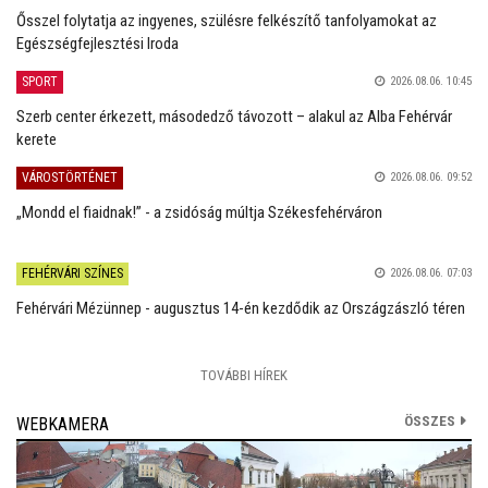
Ősszel folytatja az ingyenes, szülésre felkészítő tanfolyamokat az
Egészségfejlesztési Iroda
SPORT
2026.08.06. 10:45
Szerb center érkezett, másodedző távozott – alakul az Alba Fehérvár
kerete
VÁROSTÖRTÉNET
2026.08.06. 09:52
„Mondd el fiaidnak!” - a zsidóság múltja Székesfehérváron
FEHÉRVÁRI SZÍNES
2026.08.06. 07:03
Fehérvári Mézünnep - augusztus 14-én kezdődik az Országzászló téren
TOVÁBBI HÍREK
ÖSSZES
WEBKAMERA