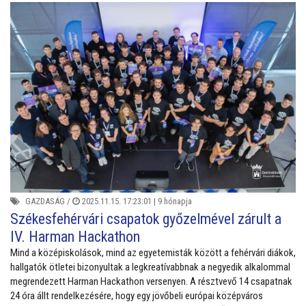
GAZDASÁG
/
2025.11.15. 17:23:01 |
9 hónapja
Székesfehérvári csapatok győzelmével zárult a
IV. Harman Hackathon
Mind a középiskolások, mind az egyetemisták között a fehérvári diákok,
hallgatók ötletei bizonyultak a legkreatívabbnak a negyedik alkalommal
megrendezett Harman Hackathon versenyen. A résztvevő 14 csapatnak
24 óra állt rendelkezésére, hogy egy jövőbeli európai középváros