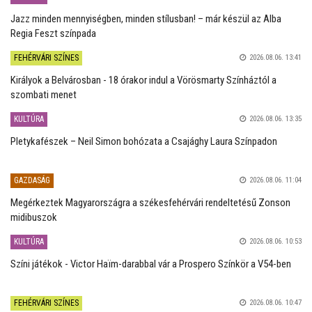
Jazz minden mennyiségben, minden stílusban! – már készül az Alba
Regia Feszt színpada
FEHÉRVÁRI SZÍNES
2026.08.06. 13:41
Királyok a Belvárosban - 18 órakor indul a Vörösmarty Színháztól a
szombati menet
KULTÚRA
2026.08.06. 13:35
Pletykafészek – Neil Simon bohózata a Csajághy Laura Színpadon
GAZDASÁG
2026.08.06. 11:04
Megérkeztek Magyarországra a székesfehérvári rendeltetésű Zonson
midibuszok
KULTÚRA
2026.08.06. 10:53
Színi játékok - Victor Haïm-darabbal vár a Prospero Színkör a V54-ben
FEHÉRVÁRI SZÍNES
2026.08.06. 10:47