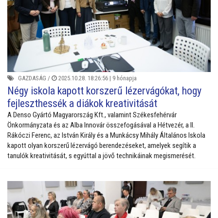
GAZDASÁG
/
2025.10.28. 18:26:56 |
9 hónapja
Négy iskola kapott korszerű lézervágókat, hogy
fejleszthessék a diákok kreativitását
A Denso Gyártó Magyarország Kft., valamint Székesfehérvár
Önkormányzata és az Alba Innovár összefogásával a Hétvezér, a II.
Rákóczi Ferenc, az István Király és a Munkácsy Mihály Általános Iskola
kapott olyan korszerű lézervágó berendezéseket, amelyek segítik a
tanulók kreativitását, s egyúttal a jövő technikáinak megismerését.