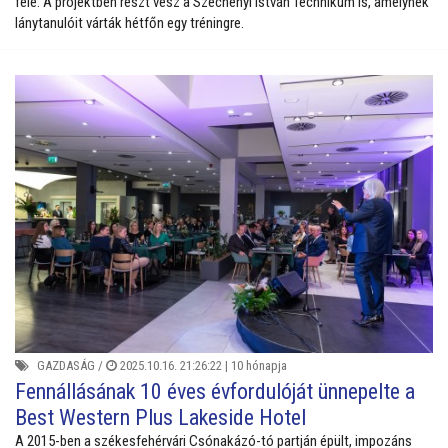
felé. A projektben részt vesz a Széchenyi István Technikum is, amelynek
lánytanulóit várták hétfőn egy tréningre.
GAZDASÁG
/
2025.10.16. 21:26:22 |
10 hónapja
Fennállásának 10 éves évfordulóját ünnepelte a
Best Western Plus Lakeside Hotel
A 2015-ben a székesfehérvári Csónakázó-tó partján épült, impozáns