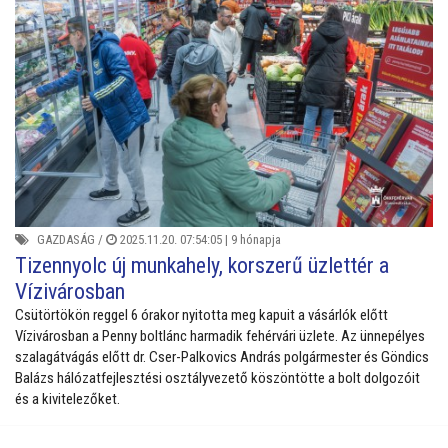
GAZDASÁG
/
2025.11.20. 07:54:05 |
9 hónapja
Tizennyolc új munkahely, korszerű üzlettér a
Vízivárosban
Csütörtökön reggel 6 órakor nyitotta meg kapuit a vásárlók előtt
Vízivárosban a Penny boltlánc harmadik fehérvári üzlete. Az ünnepélyes
szalagátvágás előtt dr. Cser-Palkovics András polgármester és Göndics
Balázs hálózatfejlesztési osztályvezető köszöntötte a bolt dolgozóit
és a kivitelezőket.