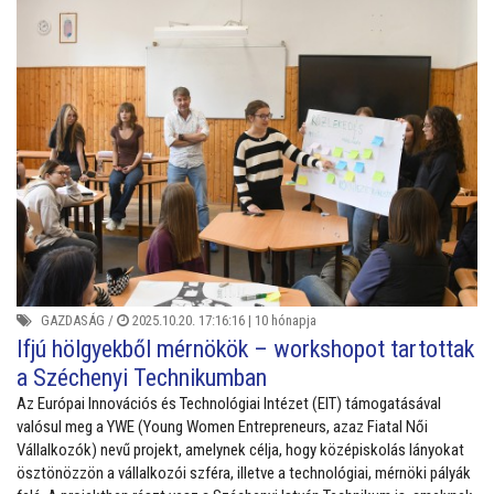
GAZDASÁG
/
2025.10.20. 17:16:16 |
10 hónapja
Ifjú hölgyekből mérnökök – workshopot tartottak
a Széchenyi Technikumban
Az Európai Innovációs és Technológiai Intézet (EIT) támogatásával
valósul meg a YWE (Young Women Entrepreneurs, azaz Fiatal Női
Vállalkozók) nevű projekt, amelynek célja, hogy középiskolás lányokat
ösztönözzön a vállalkozói szféra, illetve a technológiai, mérnöki pályák