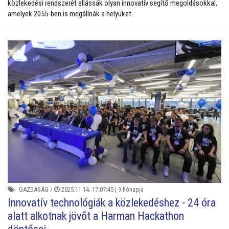
közlekedési rendszerét ellássák olyan innovatív segítő megoldásokkal,
amelyek 2055-ben is megállnák a helyüket.
GAZDASÁG
/
2025.11.14. 17:07:45 |
9 hónapja
Innovatív technológiák a közlekedéshez - 24 óra
alatt alkotnak jövőt a Harman Hackathon