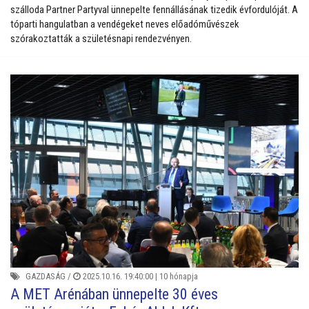
szálloda Partner Partyval ünnepelte fennállásának tizedik évfordulóját. A
tóparti hangulatban a vendégeket neves előadóművészek
szórakoztatták a születésnapi rendezvényen.
GAZDASÁG
/
2025.10.16. 19:40:00 |
10 hónapja
A MET Arénában ünnepelte 30 éves