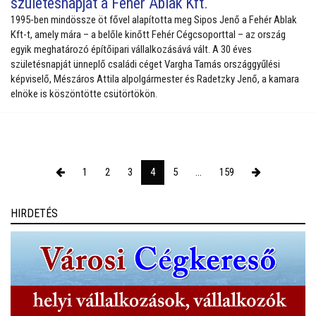
születésnapját a Fehér Ablak Kft.
1995-ben mindössze öt fővel alapította meg Sipos Jenő a Fehér Ablak
Kft-t, amely mára – a belőle kinőtt Fehér Cégcsoporttal – az ország
egyik meghatározó építőipari vállalkozásává vált. A 30 éves
születésnapját ünneplő családi céget Vargha Tamás országgyűlési
képviselő, Mészáros Attila alpolgármester és Radetzky Jenő, a kamara
elnöke is köszöntötte csütörtökön.
1
2
3
4
5
...
159
HIRDETÉS