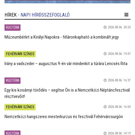
HÍREK
- NAPI HÍRÖSSZEFOGLALÓ
KULTÚRA
2026.08.06. 20:23
Múzeumbérlet a Királyi Napokra - féláronkapható a kombinált jegy
FEHÉRVÁRI SZÍNES
2026.08.06. 19:07
Irány a vadszeder – augusztus 9-én vár mindenkit a túrára Lencsés Rita
KULTÚRA
2026.08.06. 16:37
Egy kis kosárnyi törődés – segítse Ön is a Nemzetközi Néptáncfesztivál
résztvevőit!
FEHÉRVÁRI SZÍNES
2026.08.06. 16:03
Nemzetközi hangszeres mesterkurzus és fesztivál Fehérvárcsurgón
KULTÚRA
2026.08.06. 14:19