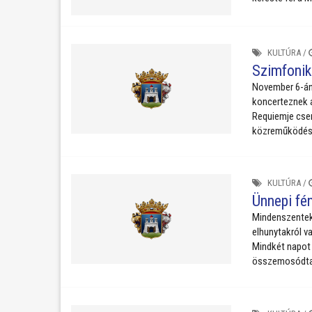
KULTÚRA
/
Szimfonik
November 6-án,
koncerteznek 
Requiemje csen
közreműködés
KULTÚRA
/
Ünnepi fé
Mindenszentek 
elhunytakról va
Mindkét napot
összemosódta