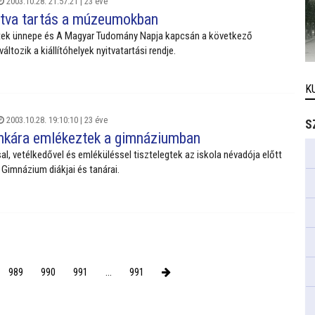
2003.10.28. 21:57:21 |
23 éve
itva tartás a múzeumokban
ek ünnepe és A Magyar Tudomány Napja kapcsán a következő
tozik a kiállítóhelyek nyitvatartási rendje.
K
2003.10.28. 19:10:10 |
23 éve
S
ankára emlékeztek a gimnáziumban
l, vetélkedővel és emléküléssel tisztelegtek az iskola névadója előtt
 Gimnázium diákjai és tanárai.
989
990
991
...
991