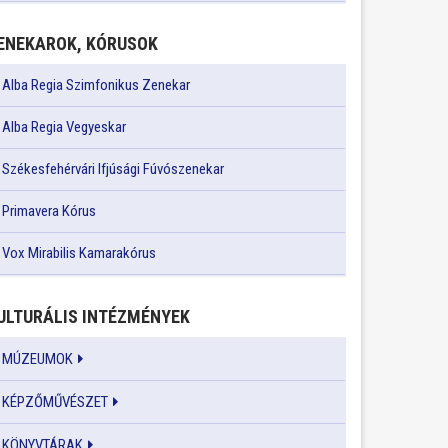
ENEKAROK, KÓRUSOK
Alba Regia Szimfonikus Zenekar
Alba Regia Vegyeskar
Székesfehérvári Ifjúsági Fúvószenekar
Primavera Kórus
Vox Mirabilis Kamarakórus
ULTURÁLIS INTÉZMÉNYEK
MÚZEUMOK
KÉPZŐMŰVÉSZET
KÖNYVTÁRAK