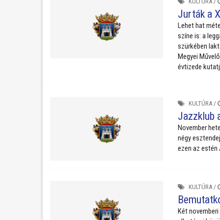
KULTÚRA
/
Jurták a 
Lehet hat méte
színe is: a le
szürkében lakta
Megyei Művelőd
évtizede kutat
KULTÚRA
/
Jazzklub 
November heted
négy esztendej
ezen az estén A
KULTÚRA
/
Bemutatko
Két novemberi 