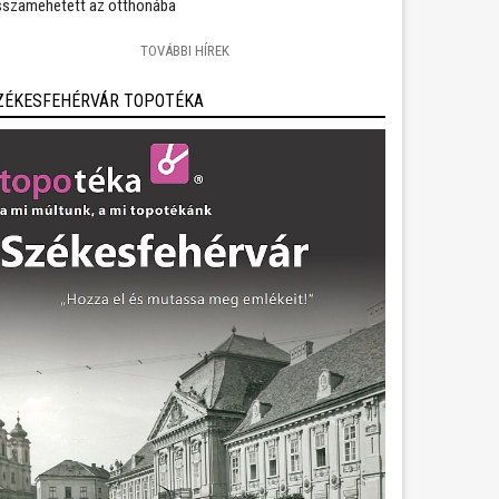
sszamehetett az otthonába
TOVÁBBI HÍREK
ZÉKESFEHÉRVÁR TOPOTÉKA