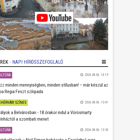
ÍREK
- NAPI HÍRÖSSZEFOGLALÓ
ULTÚRA
2026.08.06. 14:19
zz minden mennyiségben, minden stílusban! – már készül az
ba Regia Feszt színpada
EHÉRVÁRI SZÍNES
2026.08.06. 13:41
rályok a Belvárosban - 18 órakor indul a Vörösmarty
ínháztól a szombati menet
ULTÚRA
2026.08.06. 13:35
etykafészek – Neil Simon bohózata a Csajághy Laura