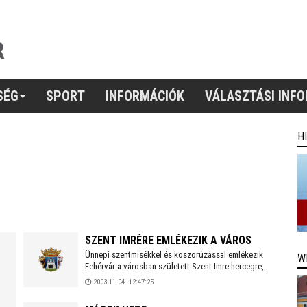
SÉG
SPORT
INFORMÁCIÓK
VÁLASZTÁSI INF
H
SZENT IMRÉRE EMLÉKEZIK A VÁROS
Ünnepi szentmisékkel és koszorúzással emlékezik
W
Fehérvár a városban született Szent Imre hercegre,
Szent István király fiára, akinek trónra kerülését korai
2003.11.04. 12:47:25
halála akadályozta meg.