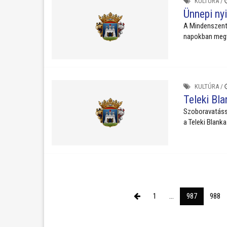
KULTÚRA
/
Ünnepi ny
A Mindenszent
napokban megvál
KULTÚRA
/
Teleki Bl
Szoboravatássa
a Teleki Blanka
1
...
987
988