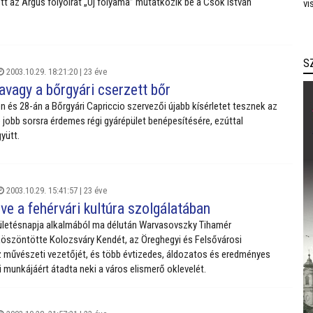
tt az Árgus folyóirat „Új folyama” mutatkozik be a Csók István
vi
S
2003.10.29. 18:21:20 |
23 éve
avagy a bőrgyári cserzett bőr
 és 28-án a Bőrgyári Capriccio szervezői újabb kísérletet tesznek az
e jobb sorsra érdemes régi gyárépület benépesítésére, ezúttal
yütt.
2003.10.29. 15:41:57 |
23 éve
e a fehérvári kultúra szolgálatában
ületésnapja alkalmából ma délután Warvasovszky Tihamér
öszöntötte Kolozsváry Kendét, az Öreghegyi és Felsővárosi
művészeti vezetőjét, és több évtizedes, áldozatos és eredményes
munkájáért átadta neki a város elismerő oklevelét.