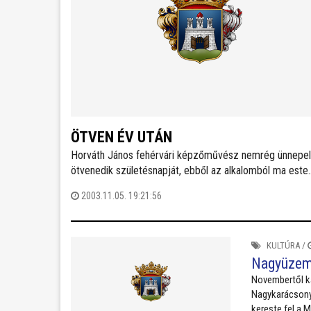
ÖTVEN ÉV UTÁN
Horváth János fehérvári képzőművész nemrég ünnepel
ötvenedik születésnapját, ebből az alkalomból ma este
nyílt tárlata A Szabadművelődés Házában.
2003.11.05. 19:21:56
KULTÚRA
/
Nagyüzem
Novembertől ka
Nagykarácsonyb
kereste fel a 