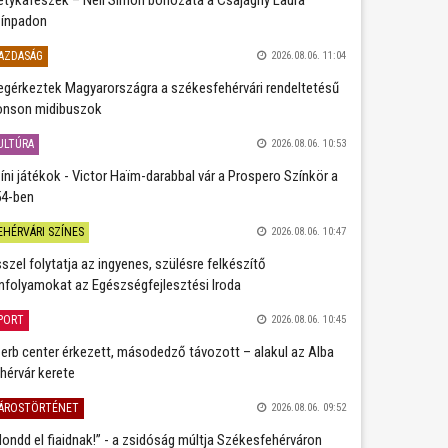
ínpadon
AZDASÁG
2026.08.06. 11:04
gérkeztek Magyarországra a székesfehérvári rendeltetésű
nson midibuszok
ULTÚRA
2026.08.06. 10:53
íni játékok - Victor Haïm-darabbal vár a Prospero Színkör a
4-ben
EHÉRVÁRI SZÍNES
2026.08.06. 10:47
szel folytatja az ingyenes, szülésre felkészítő
nfolyamokat az Egészségfejlesztési Iroda
PORT
2026.08.06. 10:45
erb center érkezett, másodedző távozott – alakul az Alba
hérvár kerete
ÁROSTÖRTÉNET
2026.08.06. 09:52
ondd el fiaidnak!” - a zsidóság múltja Székesfehérváron