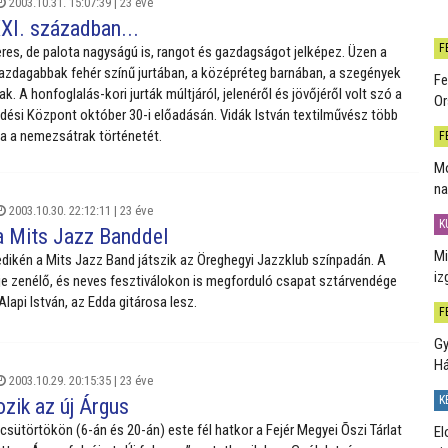
2003.10.31. 15:07:39 |
23 éve
XXI. században...
F
res, de palota nagyságú is, rangot és gazdagságot jelképez. Üzen a
ggazdagabbak fehér színű jurtában, a középréteg barnában, a szegények
Fe
k. A honfoglalás-kori jurták múltjáról, jelenéről és jövőjéről volt szó a
Or
ési Központ október 30-i előadásán. Vidák István textilművész több
ja a nemezsátrak történetét.
F
Mo
na
2003.10.30. 22:12:11 |
23 éve
K
a Mits Jazz Banddel
Mi
ikén a Mits Jazz Band játszik az Öreghegyi Jazzklub színpadán. A
iz
e zenélő, és neves fesztiválokon is megforduló csapat sztárvendége
lapi István, az Edda gitárosa lesz.
F
Gy
H
2003.10.29. 20:15:35 |
23 éve
K
zik az új Árgus
csütörtökön (6-án és 20-án) este fél hatkor a Fejér Megyei Õszi Tárlat
El