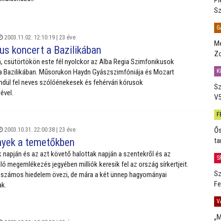
Sz
G
2003.11.02. 12:10:19 |
23 éve
Me
us koncert a Bazilikában
Zo
 csütörtökön este fél nyolckor az Alba Regia Szimfonikusok
K
a Bazilikában. Műsorukon Haydn Gyászszimfóniája és Mozart
dül fel neves szólóénekesek és fehérvári kórusok
Sz
ével.
V5
F
Ős
2003.10.31. 22:00:38 |
23 éve
ta
nyek a temetőkben
napján és az azt követő halottak napján a szentekről és az
S
ló megemlékezés jegyében milliók keresik fel az ország sírkertjeit.
Sz
 számos hiedelem övezi, de mára a két ünnep hagyományai
Fe
k.
V
„M