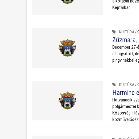
alkotásai közö
Képtárban.
KULTÚRA
/
Zúzmara, 
December 27-én
elhagyatott, d
pingvinekkel eg
KULTÚRA
/
Harminc év
Hatvanadik sz
polgármester k
Közösségi Ház 
közművelődési 