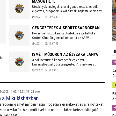
MÁSOK HETE
Utcalányok, melegek, állami gondozottak, zsidók,
cigányok, drogosok, alkoholisták, hajléktalanok, testi
és szellemi fogyatékkal élők. November 10-15. között
2003.11.04. 08:45:00
Mások hete címmel rendez vetítéssorozatot a
Barátság Klubmozi.
GENGSZTEREK A SPORTCSARNOKBAN
November hatodikán, csütörtökön este héttől a
Cotton Club Singers ad koncertet az ARÉV
Sportcsarnokban. A „négy gengszter” idén már
2003.11.03. 10:07:52
harmadszor koncertezik Fehérváron, felelevenítve a
H
húszas-harmincas évek hangzásvilágát, a szvinget.
ISMÉT MŰSORON AZ ÉJSZAKA LÁNYA
te
A sok bemutató között nehéz egy olyan
K
kamaraelőadást „összeegyeztetni”, amelyhez a
színház teljes tánckara szükséges, de november 7-én
Ja
2003.11.02. 18:19:18
és 10-én ismét látható a Pelikán Teremben Az éjszaka
Al
lánya című táncmusical.
F
2003.11.02. 16:23:45 |
23 éve
Ki
 a Mikulásházban
Sz
rácsonyig a hét minden napján fogadja a gyerekeket és a felnőtteket
K
an a Mikulás. Az elmúlt években naponta közel kétezer látogató
Mikulásházat.
Pl