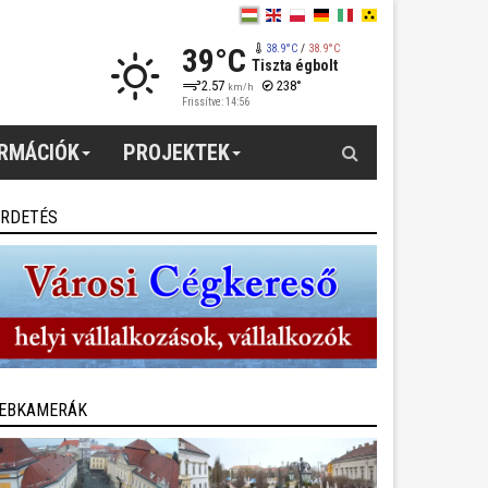
39°C
38.9°C
/
38.9°C
Tiszta égbolt
2.57
238°
km/h
Frissítve: 14:56
Keresés
ORMÁCIÓK
PROJEKTEK
IRDETÉS
EBKAMERÁK