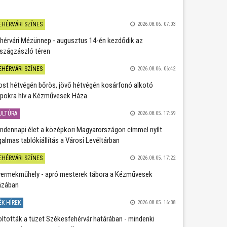
EHÉRVÁRI SZÍNES
2026.08.06. 07:03
hérvári Mézünnep - augusztus 14-én kezdődik az
szágzászló téren
EHÉRVÁRI SZÍNES
2026.08.06. 06:42
st hétvégén bőrös, jövő hétvégén kosárfonó alkotó
pokra hív a Kézművesek Háza
ULTÚRA
2026.08.05. 17:59
ndennapi élet a középkori Magyarországon címmel nyílt
galmas tablókiállítás a Városi Levéltárban
EHÉRVÁRI SZÍNES
2026.08.05. 17:22
ermekműhely - apró mesterek tábora a Kézművesek
ázában
ÉK HÍREK
2026.08.05. 16:38
oltották a tüzet Székesfehérvár határában - mindenki