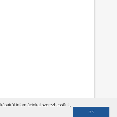
kásairól információkat szerezhessünk,
KÖZÉRDEKŰ ADATOK
ADATVÉDELEM
OK