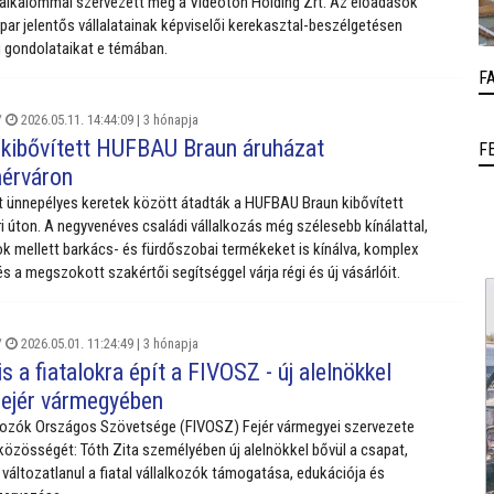
alkalommal szervezett meg a Videoton Holding Zrt. Az előadások
 ipar jelentős vállalatainak képviselői kerekasztal-beszélgetésen
 gondolataikat e témában.
F
/
2026.05.11. 14:44:09 |
3 hónapja
 kibővített HUFBAU Braun áruházat
F
érváron
t ünnepélyes keretek között átadták a HUFBAU Braun kibővített
i úton. A negyvenéves családi vállalkozás még szélesebb kínálattal,
k mellett barkács- és fürdőszobai termékeket is kínálva, komplex
s a megszokott szakértői segítséggel várja régi és új vásárlóit.
/
2026.05.01. 11:24:49 |
3 hónapja
s a fiatalokra épít a FIVOSZ - új alelnökkel
Fejér vármegyében
lkozók Országos Szövetsége (FIVOSZ) Fejér vármegyei szervezete
 közösségét: Tóth Zita személyében új alelnökkel bővül a csapat,
 változatlanul a fiatal vállalkozók támogatása, edukációja és