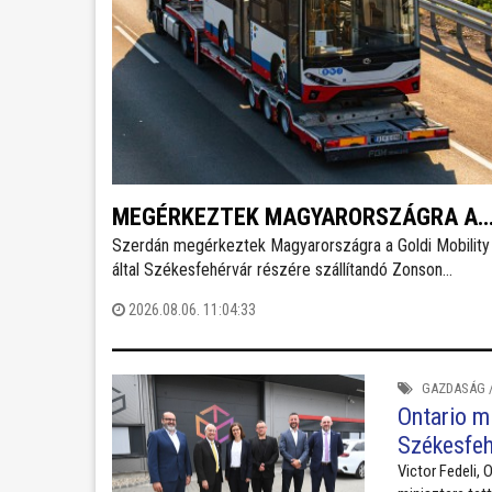
MEGÉRKEZTEK MAGYARORSZÁGRA A
Szerdán megérkeztek Magyarországra a Goldi Mobility 
SZÉKESFEHÉRVÁRI RENDELTETÉSŰ
által Székesfehérvár részére szállítandó Zonson
ZONSON MIDIBUSZOK
GTZ6859BEVBF elektromos midibuszok - írja a
2026.08.06. 11:04:33
Magyarbusz Info. A 8,5 méter hosszú járműveket nettó
126,23 millió forintos darabonkénti vételáron szerzi be
Székesfehérvár.
GAZDASÁG
Ontario m
Székesfeh
Victor Fedeli,