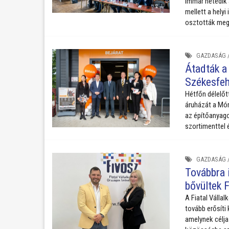
immár hetedik 
mellett a helyi
osztották meg
GAZDASÁG
Átadták a
Székesfeh
Hétfőn délelőt
áruházát a Mór
az építőanyago
szortimenttel é
GAZDASÁG
Továbbra i
bővültek 
A Fiatal Válla
tovább erősíti
amelynek célja