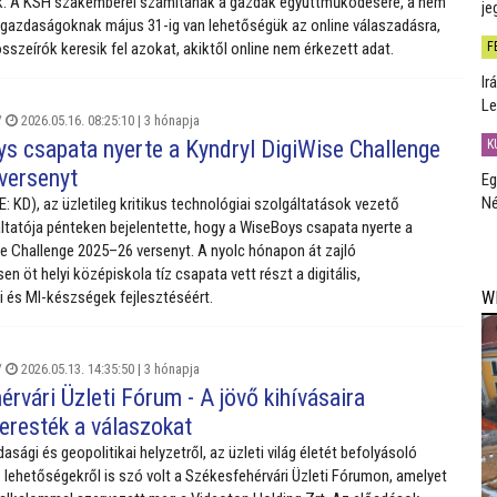
ják. A KSH szakemberei számítanak a gazdák együttműködésére, a nem
je
 gazdaságoknak május 31-ig van lehetőségük az online válaszadásra,
F
sszeírók keresik fel azokat, akiktől online nem érkezett adat.
Ir
Le
/
2026.05.16. 08:25:10 |
3 hónapja
s csapata nyerte a Kyndryl DigiWise Challenge
K
versenyt
Eg
Né
: KD), az üzletileg kritikus technológiai szolgáltatások vezető
áltatója pénteken bejelentette, hogy a WiseBoys csapata nyerte a
se Challenge 2025–26 versenyt. A nyolc hónapon át zajló
 öt helyi középiskola tíz csapata vett részt a digitális,
W
i és MI-készségek fejlesztéséért.
/
2026.05.13. 14:35:50 |
3 hónapja
rvári Üzleti Fórum - A jövő kihívásaira
eresték a válaszokat
dasági és geopolitikai helyzetről, az üzleti világ életét befolyásoló
s lehetőségekről is szó volt a Székesfehérvári Üzleti Fórumon, amelyet