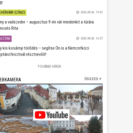
gy
EHÉRVÁRI SZÍNES
2026.08.06. 19:07
ány a vadszeder – augusztus 9-én vár mindenkit a túrára
ncsés Rita
ULTÚRA
2026.08.06. 16:37
y kis kosárnyi törődés – segítse Ön is a Nemzetközi
ptáncfesztivál résztvevőit!
TOVÁBBI HÍREK
ÖSSZES
EBKAMERA