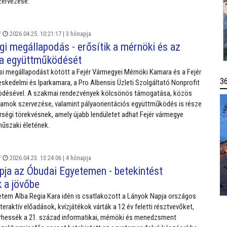
ervezése.
/
2026.04.25. 10:21:17 |
3 hónapja
gi megállapodás - erősítik a mérnöki és az
a együttműködését
 megállapodást kötött a Fejér Vármegyei Mérnöki Kamara és a Fejér
3
skedelmi és Iparkamara, a Pro Albensis Üzleti Szolgáltató Nonprofit
ödésével. A szakmai rendezvények kölcsönös támogatása, közös
amok szervezése, valamint pályaorientációs együttműködés is része
rségi törekvésnek, amely újabb lendületet adhat Fejér vármegye
űszaki életének.
/
2026.04.23. 13:24:06 |
4 hónapja
pja az Óbudai Egyetemen - betekintést
k a jövőbe
tem Alba Regia Kara idén is csatlakozott a Lányok Napja országos
eraktív előadások, kvízjátékok várták a 12 év feletti résztvevőket,
hessék a 21. század informatikai, mérnöki és menedzsment