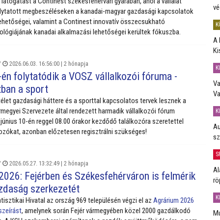
 látogatást a Continest székesfehérvári gyárában, ahol a vállalat
vé
olytatott megbeszéléseken a kanadai-magyar gazdasági kapcsolatok
ehetőségei, valamint a Continest innovatív összecsukható
K
lógiájának kanadai alkalmazási lehetőségei kerültek fókuszba.
A 
Ki
/
2026.06.03. 16:56:00 |
2 hónapja
K
én folytatódik a VOSZ vállalkozói fóruma -
Va
ban a sport
Va
élet gazdasági háttere és a sporttal kapcsolatos tervek lesznek a
megyei Szervezete által rendezett harmadik vállalkozói fórum
K
június 10-én reggel 08.00 órakor kezdődő találkozóra szeretettel
Au
lkozókat, azonban előzetesen regisztrálni szükséges!
sz
S
/
2026.05.27. 13:32:49 |
2 hónapja
Al
2026: Fejérben és Székesfehérváron is felmérik
rö
daság szerkezetét
K
tisztikai Hivatal az ország 969 településén végzi el az
Agrárium 2026
szeírást
, amelynek során Fejér vármegyében közel 2000 gazdálkodó
Mú