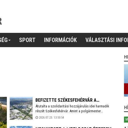
SÉG
SPORT
INFORMÁCIÓK
VÁLASZTÁSI INF
H
BEFIZETTE SZÉKESFEHÉRVÁR A
Átutalta a szolidaritási hozzájárulás idei harmadik
SZOLIDARITÁSI HOZZÁJÁRULÁS
H
részét Székesfehérvár. Amint a polgármester
AKTUÁLIS RÉSZLETÉT
Facebook bejegyzésből kiderül, idén még 3,6 milliárd
2026.07.23. 13:50:54
M
forintot kell befizetnie a városnak.