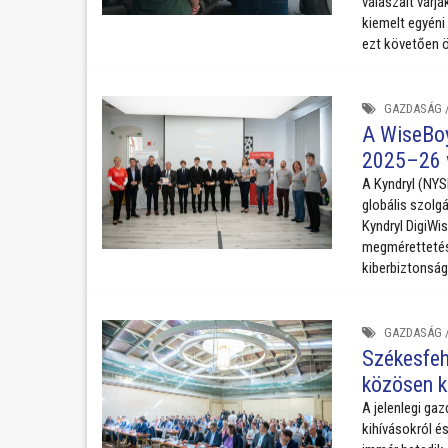
válaszait vár
kiemelt egyéni
ezt követően ö
GAZDASÁG
A WiseBoy
2025–26 
A Kyndryl (NYSE
globális szolg
Kyndryl DigiWi
megmérettetésen
kiberbiztonság
GAZDASÁG
Székesfehé
közösen k
A jelenlegi gaz
kihívásokról é