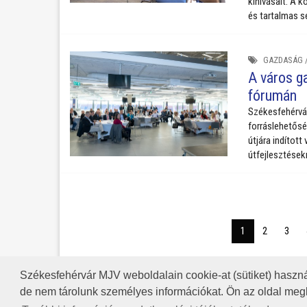
kihívásait. A 
és tartalmas sé
GAZDASÁG
A város g
fórumán
Székesfehérvár
forráslehetősé
útjára indítot
útfejlesztések
1
2
3
Székesfehérvár MJV weboldalain cookie-at (sütiket) haszná
A HONLAP 2017.03.31-I ÁLLAP
RSS
de nem tárolunk személyes információkat. Ön az oldal megl