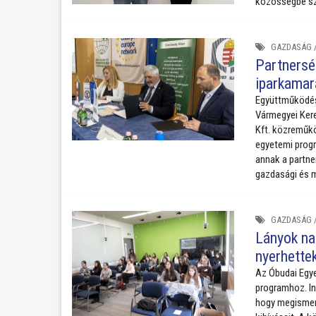
közösségbe sz
GAZDASÁG
Partnersé
iparkamar
Együttműködési
Vármegyei Kere
Kft. közreműk
egyetemi progr
annak a partne
gazdasági és m
GAZDASÁG
Lányok na
nyerhette
Az Óbudai Egye
programhoz. Int
hogy megismer