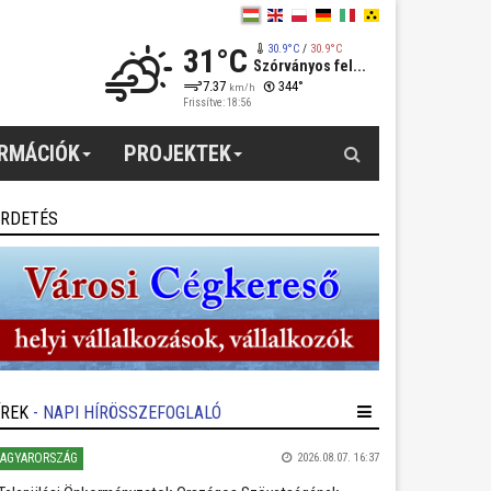
31°C
30.9°C
/
30.9°C
Szórványos fel...
7.37
344°
km/h
Frissítve: 18:56
Keresés
ORMÁCIÓK
PROJEKTEK
IRDETÉS
ÍREK
- NAPI HÍRÖSSZEFOGLALÓ
AGYARORSZÁG
2026.08.07. 16:37