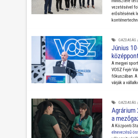
minisztere tett
vezetésével f
erősítésének l
konténertechno
GAZDASÁG
Június 10-
középpont
A megyei sport
VOSZ Fejér Vár
fókuszában. A 
várják a válla
GAZDASÁG
Agrárium 
a mezőgaz
A Központi Sta
elnevezésű ös