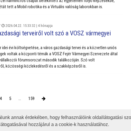
közel harmincfős csapat betekintett az egyetemen folyó képzésekbe,
tát tett a Mobil robotika és a Virtuális valóság laborokban is.
/
2026.04.22. 15:33:32 |
4 hónapja
azdasági terveiről volt szó a VOSZ vármegyei
 idei évi költségvetése, a város gazdasági tervei és a közvetlen uniós
gek voltak a központi témák a VOSZ Fejér Vármegyei Szervezete által
t vállalkozói fórumsorozat második találkozóján. Szó volt
ről, közösségi közlekedésről és a szakképzésről is.
4
5
...
159
lunk annak érdekében, hogy felhasználóink oldallátogatási szo
OTA
JOGI NYILATKOZAT
IMPRESSZUM
MÉDIAAJÁNLAT
átogatásával hozzájárul a a cookie-k használatához.