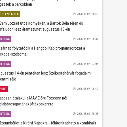
geztek a parkokban
ÖZLEMÉNYEK
2026.08.07. 10:45
Bem József utca környékén, a Bartók Béla téren és
sfaludon lesz áramszünet augusztus 10-én
ULTÚRA
2026.08.07. 08:37
sárnap folytatódik a Hangból Kép programsorozat a
rkocs-szobornál
ULTÚRA
2026.08.07. 07:08
gusztus 14-én pénteken lesz Székesfehérvár fogadalmi
entmiséje
PORT
2026.08.07. 06:42
aposan átalakul a MÁV Előre Foxconn női
plabdacsapatának játékoskerete
ULTÚRA
2026.08.06. 20:23
zeumbérlet a Királyi Napokra - féláronkapható a kombinált