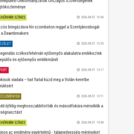
Települési Önkormányzatok Országos Szövetségének
jtóközleménye
EHÉRVÁRI SZÍNES
2026.08.07. 16:04
zös bringázásra hív szombaton reggel a Szentjánosbogár
 a Dawnbreakers
ÖZÉLET
2026.08.07. 15:03
legendás székesfehérvári ejtőernyős alakulatra emlékeztek
repülős és ejtőernyős emlékműnél
PORT
2026.08.07. 13:17
kisok viadala – hat fiatal küzd meg a Volán-keretbe
rülésért
ÖZLEMÉNYEK
2026.08.07. 13:11
dd éjfélig meghosszabbították és másodfokúra mérséklik a
ségriasztást
EHÉRVÁRI SZÍNES
2026.08.07. 10:48
jnos az eredmény egyértelmű - talajnedvesség-méréseket