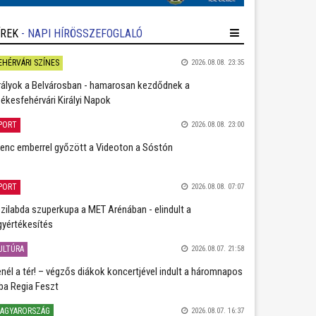
ÍREK
- NAPI HÍRÖSSZEFOGLALÓ
EHÉRVÁRI SZÍNES
2026.08.08. 23:35
rályok a Belvárosban - hamarosan kezdődnek a
ékesfehérvári Királyi Napok
PORT
2026.08.08. 23:00
lenc emberrel győzött a Videoton a Sóstón
PORT
2026.08.08. 07:07
zilabda szuperkupa a MET Arénában - elindult a
gyértékesítés
ULTÚRA
2026.08.07. 21:58
nél a tér! – végzős diákok koncertjével indult a háromnapos
ba Regia Feszt
AGYARORSZÁG
2026.08.07. 16:37