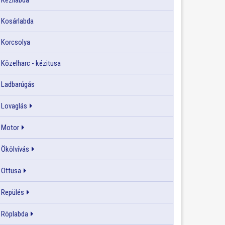
Kézilabda
Kosárlabda
Korcsolya
Közelharc - kézitusa
Ladbarúgás
Lovaglás
Motor
Ökölvívás
Öttusa
Repülés
Röplabda