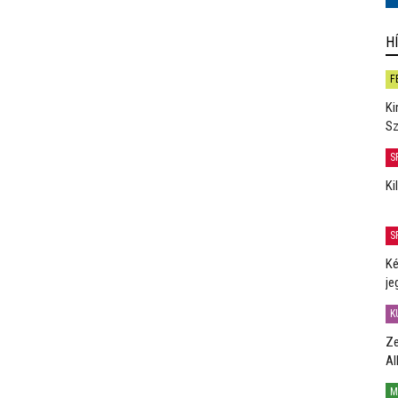
H
F
Ki
Sz
S
Ki
S
Ké
je
K
Ze
Al
M