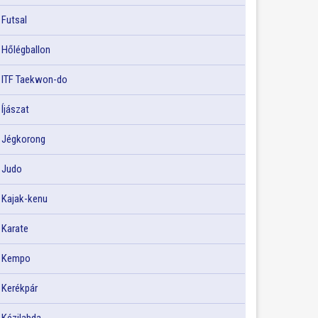
Futsal
Hőlégballon
ITF Taekwon-do
Íjászat
Jégkorong
Judo
Kajak-kenu
Karate
Kempo
Kerékpár