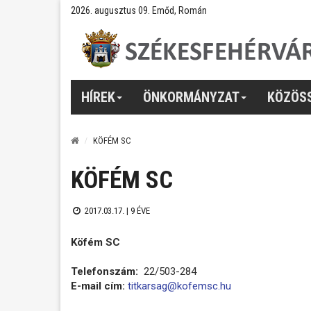
2026. augusztus 09. Emőd, Román
HÍREK
ÖNKORMÁNYZAT
KÖZÖS
KÖFÉM SC
KÖFÉM SC
2017.03.17. |
9 ÉVE
Köfém SC
Telefonszám:
22/503-284
E-mail cím:
titkarsag@kofemsc.hu