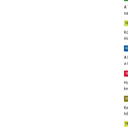
A 
sa
F
Kö
és
K
A 
a 
S
Ho
ke
K
Ke
hő
F