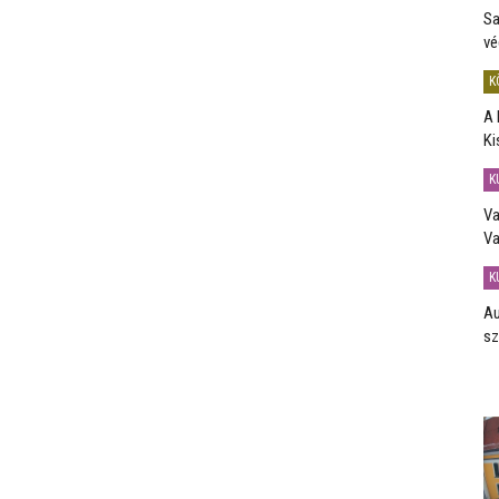
Sa
vé
K
A 
Ki
K
Va
Va
K
Au
sz