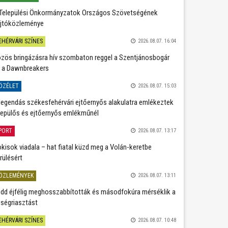
Települési Önkormányzatok Országos Szövetségének
jtóközleménye
EHÉRVÁRI SZÍNES
2026.08.07. 16:04
zös bringázásra hív szombaton reggel a Szentjánosbogár
 a Dawnbreakers
ÖZÉLET
2026.08.07. 15:03
legendás székesfehérvári ejtőernyős alakulatra emlékeztek
repülős és ejtőernyős emlékműnél
PORT
2026.08.07. 13:17
kisok viadala – hat fiatal küzd meg a Volán-keretbe
rülésért
ÖZLEMÉNYEK
2026.08.07. 13:11
dd éjfélig meghosszabbították és másodfokúra mérséklik a
ségriasztást
EHÉRVÁRI SZÍNES
2026.08.07. 10:48