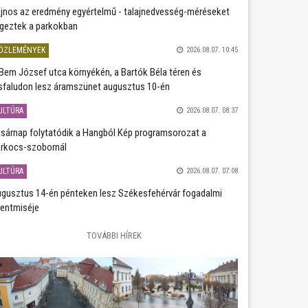
jnos az eredmény egyértelmű - talajnedvesség-méréseket
geztek a parkokban
ÖZLEMÉNYEK
2026.08.07. 10:45
Bem József utca környékén, a Bartók Béla téren és
sfaludon lesz áramszünet augusztus 10-én
ULTÚRA
2026.08.07. 08:37
sárnap folytatódik a Hangból Kép programsorozat a
rkocs-szobornál
ULTÚRA
2026.08.07. 07:08
gusztus 14-én pénteken lesz Székesfehérvár fogadalmi
entmiséje
TOVÁBBI HÍREK