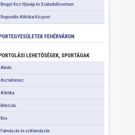
Bregyó Közi Ifjúsági és Szabadidőcentrum
Regionális Atlétikai Központ
PORTEGYESÜLETEK FEHÉRVÁRON
PORTOLÁSI LEHETŐSÉGEK, SPORTÁGAK
Aikido
Asztalitenisz
Atlétika
Birkózás
Box
Falmászás és sziklamászás