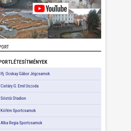
PORT
PORTLÉTESÍTMÉNYEK
Ifj. Ocskay Gábor Jégcsarnok
Csitáry G. Emil Uszoda
Sóstói Stadion
Köfém Sportcsarnok
Alba Regia Sportcsarnok