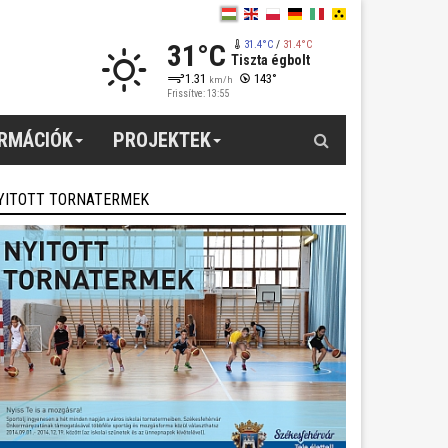
31°C
31.4°C
/
31.4°C
Tiszta égbolt
1.31
143°
km/h
Frissítve: 13:55
Keresés
ORMÁCIÓK
PROJEKTEK
YITOTT TORNATERMEK