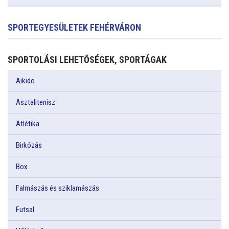
SPORTEGYESÜLETEK FEHÉRVÁRON
SPORTOLÁSI LEHETŐSÉGEK, SPORTÁGAK
Aikido
Asztalitenisz
Atlétika
Birkózás
Box
Falmászás és sziklamászás
Futsal