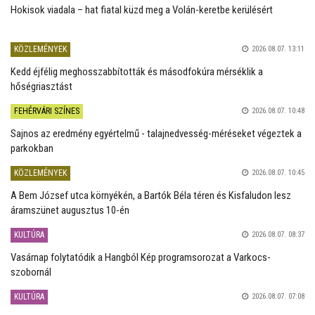
Hokisok viadala – hat fiatal küzd meg a Volán-keretbe kerülésért
KÖZLEMÉNYEK
2026.08.07. 13:11
Kedd éjfélig meghosszabbították és másodfokúra mérséklik a
hőségriasztást
FEHÉRVÁRI SZÍNES
2026.08.07. 10:48
Sajnos az eredmény egyértelmű - talajnedvesség-méréseket végeztek a
parkokban
KÖZLEMÉNYEK
2026.08.07. 10:45
A Bem József utca környékén, a Bartók Béla téren és Kisfaludon lesz
áramszünet augusztus 10-én
KULTÚRA
2026.08.07. 08:37
Vasárnap folytatódik a Hangból Kép programsorozat a Varkocs-
szobornál
KULTÚRA
2026.08.07. 07:08