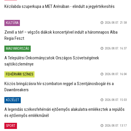
Kézilabda szuperkupa a MET Arénában - elindult a jegyértékesítés
KULTÚRA
2026.08.07. 21:58
Zenél a tér! – végzős diákok koncertjével indult a háromnapos Alba
Regia Feszt
MAGYARORSZÁG
2026.08.07. 16:37
A Települési Önkormányzatok Országos Szövetségének
sajtóközleménye
FEHÉRVÁRI SZÍNES
2026.08.07. 16:04
Közös bringázásra hív szombaton reggel a Szentjánosbogár és a
Dawnbreakers
KÖZÉLET
2026.08.07. 15:03
A legendás székesfehérvári ejtőernyős alakulatra emlékeztek a repülős
és ejtőernyős emlékműnél
SPORT
2026.08.07. 13:17