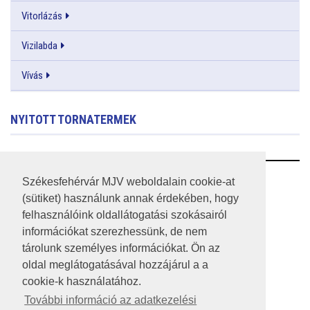
Vitorlázás
Vizilabda
Vívás
NYITOTT TORNATERMEK
RSS
Székesfehérvár MJV weboldalain cookie-at
(sütiket) használunk annak érdekében, hogy
A HONLAP 2017.03.31-I ÁLLAPOTA
felhasználóink oldallátogatási szokásairól
információkat szerezhessünk, de nem
JOGI NYILATKOZAT
tárolunk személyes információkat. Ön az
IMPRESSZUM
oldal meglátogatásával hozzájárul a a
cookie-k használatához.
MÉDIAAJÁNLAT
További információ az adatkezelési