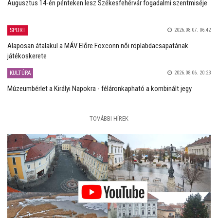
Augusztus 14-én pénteken lesz Székesfehérvár fogadalmi szentmiséje
SPORT
2026.08.07. 06:42
Alaposan átalakul a MÁV Előre Foxconn női röplabdacsapatának
játékoskerete
KULTÚRA
2026.08.06. 20:23
Múzeumbérlet a Királyi Napokra - féláronkapható a kombinált jegy
TOVÁBBI HÍREK