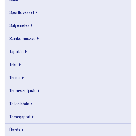
Sportlövészet
Súlyemelés
Szinkornúszás
Tájfutás
Teke
Tenisz
Természetjárás
Tollaslabda
Tömegsport
Úszás