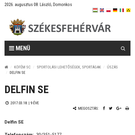
2026. augusztus 08. László, Domonkos
Keresés
MENÜ
KÖFÉM SC
SPORTOLÁSI LEHETŐSÉGEK, SPORTÁGAK
ÚSZÁS
DELFIN SE
DELFIN SE
2017.03.18. |
9 ÉVE
MEGOSZTÁS:
Delfin SE
Telefonszám:
30/351-5177