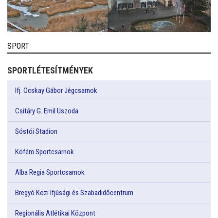
SPORT
SPORTLÉTESÍTMÉNYEK
Ifj. Ocskay Gábor Jégcsarnok
Csitáry G. Emil Uszoda
Sóstói Stadion
Köfém Sportcsarnok
Alba Regia Sportcsarnok
Bregyó Közi Ifjúsági és Szabadidőcentrum
Regionális Atlétikai Központ