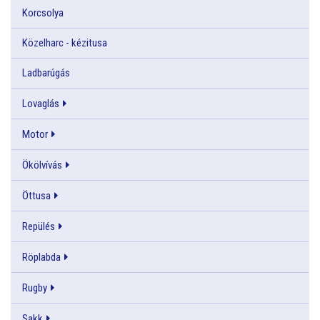
Korcsolya
Közelharc - kézitusa
Ladbarúgás
Lovaglás
Motor
Ökölvívás
Öttusa
Repülés
Röplabda
Rugby
Sakk