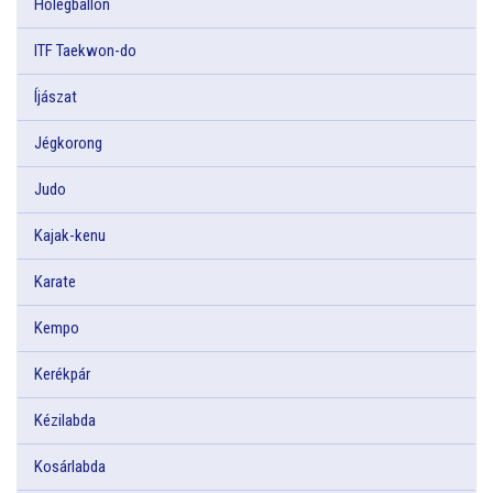
Hőlégballon
ITF Taekwon-do
Íjászat
Jégkorong
Judo
Kajak-kenu
Karate
Kempo
Kerékpár
Kézilabda
Kosárlabda