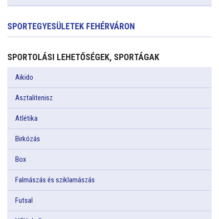
SPORTEGYESÜLETEK FEHÉRVÁRON
SPORTOLÁSI LEHETŐSÉGEK, SPORTÁGAK
Aikido
Asztalitenisz
Atlétika
Birkózás
Box
Falmászás és sziklamászás
Futsal