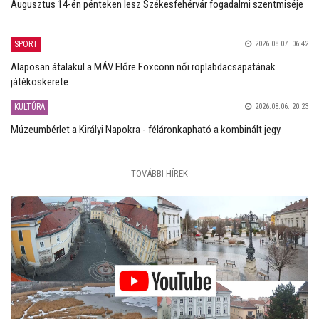
Augusztus 14-én pénteken lesz Székesfehérvár fogadalmi szentmiséje
SPORT
2026.08.07. 06:42
Alaposan átalakul a MÁV Előre Foxconn női röplabdacsapatának
játékoskerete
KULTÚRA
2026.08.06. 20:23
Múzeumbérlet a Királyi Napokra - féláronkapható a kombinált jegy
TOVÁBBI HÍREK