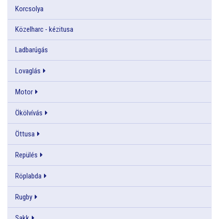
Korcsolya
Közelharc - kézitusa
Ladbarúgás
Lovaglás
Motor
Ökölvívás
Öttusa
Repülés
Röplabda
Rugby
Sakk