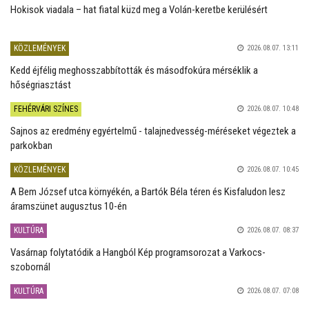
Hokisok viadala – hat fiatal küzd meg a Volán-keretbe kerülésért
KÖZLEMÉNYEK
2026.08.07. 13:11
Kedd éjfélig meghosszabbították és másodfokúra mérséklik a
hőségriasztást
FEHÉRVÁRI SZÍNES
2026.08.07. 10:48
Sajnos az eredmény egyértelmű - talajnedvesség-méréseket végeztek a
parkokban
KÖZLEMÉNYEK
2026.08.07. 10:45
A Bem József utca környékén, a Bartók Béla téren és Kisfaludon lesz
áramszünet augusztus 10-én
KULTÚRA
2026.08.07. 08:37
Vasárnap folytatódik a Hangból Kép programsorozat a Varkocs-
szobornál
KULTÚRA
2026.08.07. 07:08