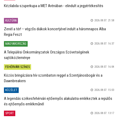
Kézilabda szuperkupa a MET Arénában - elindult a jegyértékesítés
KULTÚRA
2026.08.07. 21:58
Zenél a tér! – végzős diákok koncertjével indult a háromnapos Alba
Regia Feszt
MAGYARORSZÁG
2026.08.07. 16:37
A Települési Önkormányzatok Országos Szövetségének
sajtóközleménye
FEHÉRVÁRI SZÍNES
2026.08.07. 16:04
Közös bringázásra hív szombaton reggel a Szentjánosbogár és a
Dawnbreakers
KÖZÉLET
2026.08.07. 15:03
A legendás székesfehérvári ejtőernyős alakulatra emlékeztek a repülős
és ejtőernyős emlékműnél
SPORT
2026.08.07. 13:17