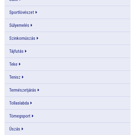
Sportlövészet
Súlyemelés
Szinkornúszás
Tájfutás
Teke
Tenisz
Természetjárás
Tollaslabda
Tömegsport
Úszás