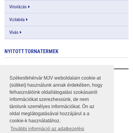
Vitorlázás
Vizilabda
Vívás
NYITOTT TORNATERMEK
RSS
Székesfehérvár MJV weboldalain cookie-at
(sütiket) használunk annak érdekében, hogy
A HONLAP 2017.03.31-I ÁLLAPOTA
felhasználóink oldallátogatási szokásairól
információkat szerezhessünk, de nem
JOGI NYILATKOZAT
tárolunk személyes információkat. Ön az
IMPRESSZUM
oldal meglátogatásával hozzájárul a a
cookie-k használatához.
MÉDIAAJÁNLAT
További információ az adatkezelési