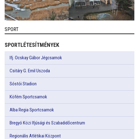
SPORT
SPORTLÉTESÍTMÉNYEK
Ifj. Ocskay Gábor Jégcsarnok
Csitáry G. Emil Uszoda
Sóstói Stadion
Köfém Sportcsarnok
Alba Regia Sportcsarnok
Bregyó Közi Ifjúsági és Szabadidőcentrum
Regionális Atlétikai Központ