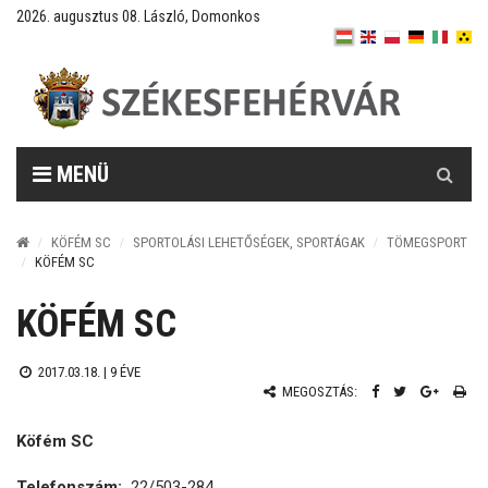
2026. augusztus 08. László, Domonkos
Keresés
MENÜ
KÖFÉM SC
SPORTOLÁSI LEHETŐSÉGEK, SPORTÁGAK
TÖMEGSPORT
KÖFÉM SC
KÖFÉM SC
2017.03.18. |
9 ÉVE
MEGOSZTÁS:
Köfém SC
Telefonszám:
22/503-284