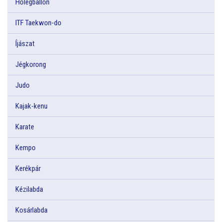
Hőlégballon
ITF Taekwon-do
Íjászat
Jégkorong
Judo
Kajak-kenu
Karate
Kempo
Kerékpár
Kézilabda
Kosárlabda