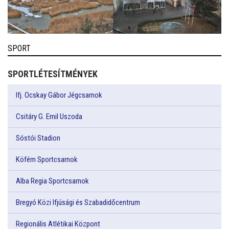
SPORT
SPORTLÉTESÍTMÉNYEK
Ifj. Ocskay Gábor Jégcsarnok
Csitáry G. Emil Uszoda
Sóstói Stadion
Köfém Sportcsarnok
Alba Regia Sportcsarnok
Bregyó Közi Ifjúsági és Szabadidőcentrum
Regionális Atlétikai Központ