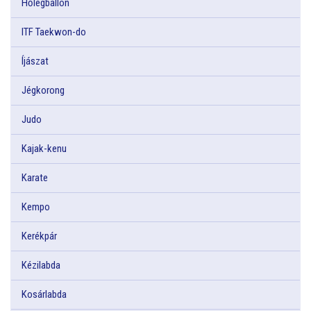
Hőlégballon
ITF Taekwon-do
Íjászat
Jégkorong
Judo
Kajak-kenu
Karate
Kempo
Kerékpár
Kézilabda
Kosárlabda