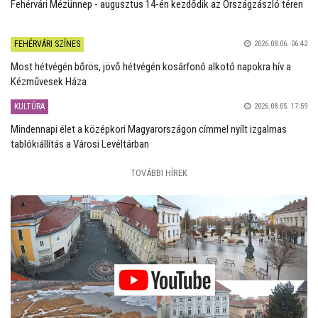
Fehérvári Mézünnep - augusztus 14-én kezdődik az Országzászló téren
FEHÉRVÁRI SZÍNES
2026.08.06. 06:42
Most hétvégén bőrös, jövő hétvégén kosárfonó alkotó napokra hív a
Kézművesek Háza
KULTÚRA
2026.08.05. 17:59
Mindennapi élet a középkori Magyarországon címmel nyílt izgalmas
tablókiállítás a Városi Levéltárban
TOVÁBBI HÍREK