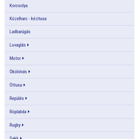
Korcsolya
Közelharc - kézitusa
Ladbarúgás
Lovaglás
Motor
Ökölvívás
Öttusa
Repülés
Röplabda
Rugby
Sakk