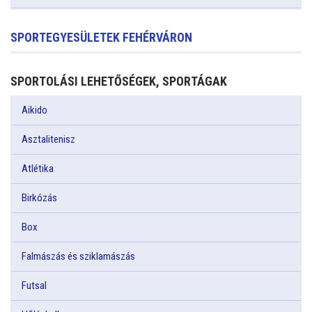
SPORTEGYESÜLETEK FEHÉRVÁRON
SPORTOLÁSI LEHETŐSÉGEK, SPORTÁGAK
Aikido
Asztalitenisz
Atlétika
Birkózás
Box
Falmászás és sziklamászás
Futsal