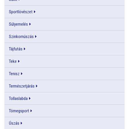
Sportlövészet
Súlyemelés
Szinkornúszás
Tájfutás
Teke
Tenisz
Természetjárás
Tollaslabda
Tömegsport
Úszás