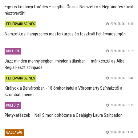
Egy kis kosárnyi törődés – segítse Ön is a Nemzetközi Néptáncfesztivál
résztvevőit!
FEHÉRVÁRI SZÍNES
2026.08.06. 16:03
Nemzetközi hangszeres mesterkurzus és fesztivál Fehérvárcsurgón
KULTÚRA
2026.08.06. 14:19
Jazz minden mennyiségben, minden stílusban! – már készül az Alba
Regia Feszt színpada
FEHÉRVÁRI SZÍNES
2026.08.06. 13:41
Királyok a Belvárosban - 18 órakor indul a Vörösmarty Színháztól a
szombati menet
KULTÚRA
2026.08.06. 13:35
Pletykafészek – Neil Simon bohózata a Csajághy Laura Színpadon
GAZDASÁG
2026.08.06. 11:04