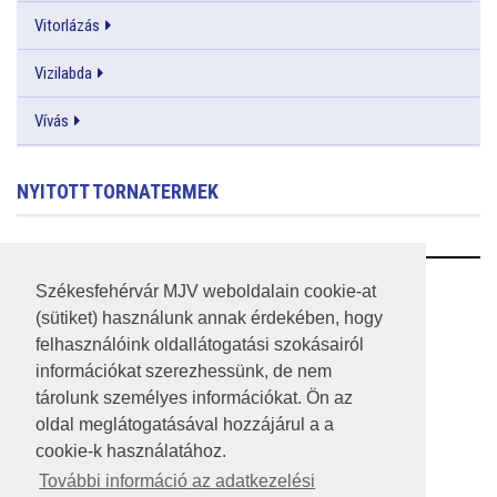
Vitorlázás
Vizilabda
Vívás
NYITOTT TORNATERMEK
RSS
Székesfehérvár MJV weboldalain cookie-at
(sütiket) használunk annak érdekében, hogy
A HONLAP 2017.03.31-I ÁLLAPOTA
felhasználóink oldallátogatási szokásairól
információkat szerezhessünk, de nem
JOGI NYILATKOZAT
tárolunk személyes információkat. Ön az
IMPRESSZUM
oldal meglátogatásával hozzájárul a a
cookie-k használatához.
MÉDIAAJÁNLAT
További információ az adatkezelési