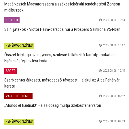
Megérkeztek Magyarországra a székesfehérvári rendeltetésű Zonson
midibuszok
KULTÚRA
2026.08.06. 10:53
Színi játékok - Victor Haïm-darabbal vár a Prospero Színkör a V54-ben
FEHÉRVÁRI SZÍNES
2026.08.06. 10:47
Ősszel folytatja az ingyenes, szülésre felkészítő tanfolyamokat az
Egészségfejlesztési Iroda
SPORT
2026.08.06. 10:45
Szerb center érkezett, másodedző távozott – alakul az Alba Fehérvár
kerete
VÁROSTÖRTÉNET
2026.08.06. 09:52
„Mondd el fiaidnak!” - a zsidóság múltja Székesfehérváron
FEHÉRVÁRI SZÍNES
2026.08.06. 07:03