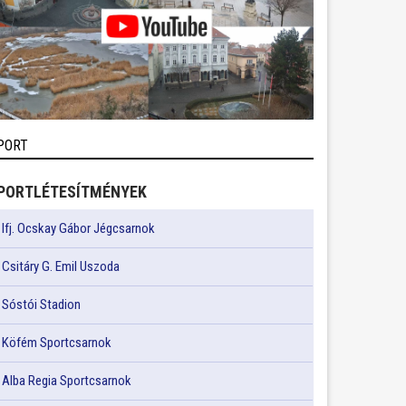
PORT
PORTLÉTESÍTMÉNYEK
Ifj. Ocskay Gábor Jégcsarnok
Csitáry G. Emil Uszoda
Sóstói Stadion
Köfém Sportcsarnok
Alba Regia Sportcsarnok