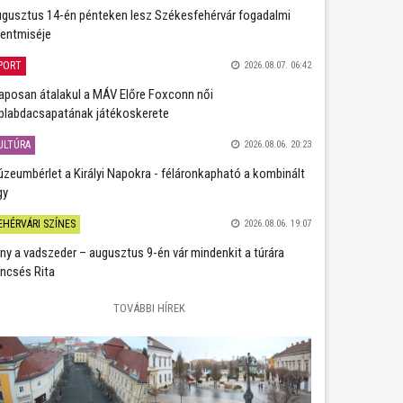
gusztus 14-én pénteken lesz Székesfehérvár fogadalmi
entmiséje
PORT
2026.08.07. 06:42
aposan átalakul a MÁV Előre Foxconn női
plabdacsapatának játékoskerete
ULTÚRA
2026.08.06. 20:23
zeumbérlet a Királyi Napokra - féláronkapható a kombinált
gy
EHÉRVÁRI SZÍNES
2026.08.06. 19:07
ány a vadszeder – augusztus 9-én vár mindenkit a túrára
ncsés Rita
TOVÁBBI HÍREK