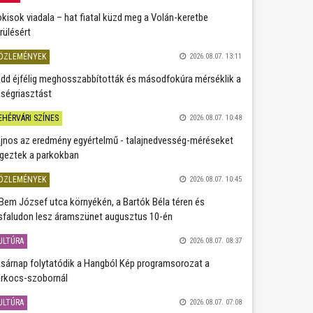
kisok viadala – hat fiatal küzd meg a Volán-keretbe
rülésért
ÖZLEMÉNYEK
2026.08.07. 13:11
dd éjfélig meghosszabbították és másodfokúra mérséklik a
ségriasztást
EHÉRVÁRI SZÍNES
2026.08.07. 10:48
jnos az eredmény egyértelmű - talajnedvesség-méréseket
geztek a parkokban
ÖZLEMÉNYEK
2026.08.07. 10:45
Bem József utca környékén, a Bartók Béla téren és
sfaludon lesz áramszünet augusztus 10-én
ULTÚRA
2026.08.07. 08:37
sárnap folytatódik a Hangból Kép programsorozat a
rkocs-szobornál
ULTÚRA
2026.08.07. 07:08