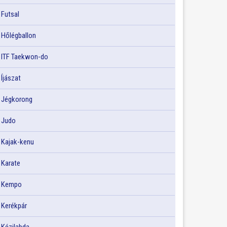
Futsal
Hőlégballon
ITF Taekwon-do
Íjászat
Jégkorong
Judo
Kajak-kenu
Karate
Kempo
Kerékpár