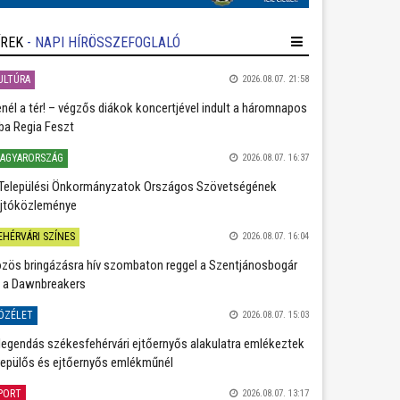
ÍREK
- NAPI HÍRÖSSZEFOGLALÓ
ULTÚRA
2026.08.07. 21:58
nél a tér! – végzős diákok koncertjével indult a háromnapos
ba Regia Feszt
AGYARORSZÁG
2026.08.07. 16:37
Települési Önkormányzatok Országos Szövetségének
jtóközleménye
EHÉRVÁRI SZÍNES
2026.08.07. 16:04
zös bringázásra hív szombaton reggel a Szentjánosbogár
 a Dawnbreakers
ÖZÉLET
2026.08.07. 15:03
legendás székesfehérvári ejtőernyős alakulatra emlékeztek
repülős és ejtőernyős emlékműnél
PORT
2026.08.07. 13:17