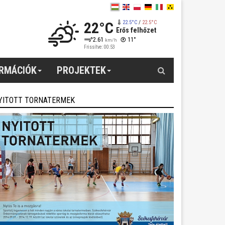
22°C
22.5°C
/
22.5°C
Erős felhőzet
2.61
11°
km/h
Frissítve: 00:53
Keresés
ORMÁCIÓK
PROJEKTEK
YITOTT TORNATERMEK