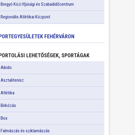
Bregyó Közi Ifjúsági és Szabadidőcentrum
Regionális Atlétikai Központ
PORTEGYESÜLETEK FEHÉRVÁRON
PORTOLÁSI LEHETŐSÉGEK, SPORTÁGAK
Aikido
Asztalitenisz
Atlétika
Birkózás
Box
Falmászás és sziklamászás