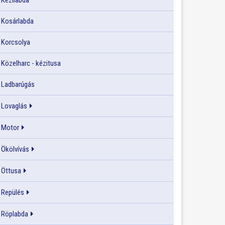
Kézilabda
Kosárlabda
Korcsolya
Közelharc - kézitusa
Ladbarúgás
Lovaglás
Motor
Ökölvívás
Öttusa
Repülés
Röplabda