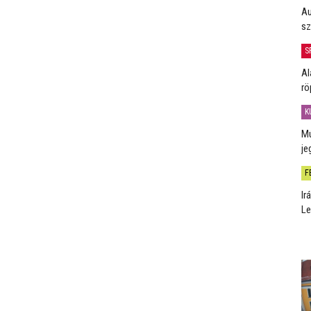
Au
sz
S
Al
rö
K
Mú
je
F
Ir
Le