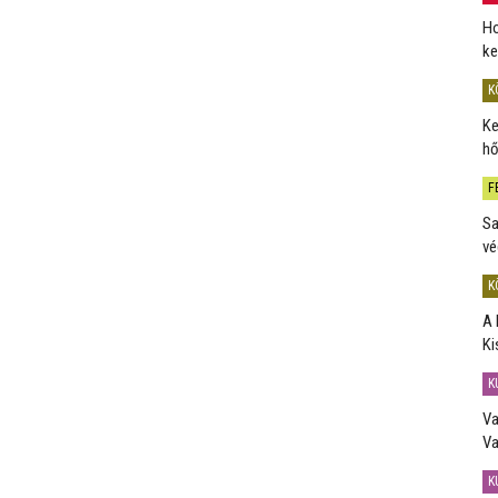
Ho
ke
K
Ke
hő
F
Sa
vé
K
A 
Ki
K
Va
Va
K