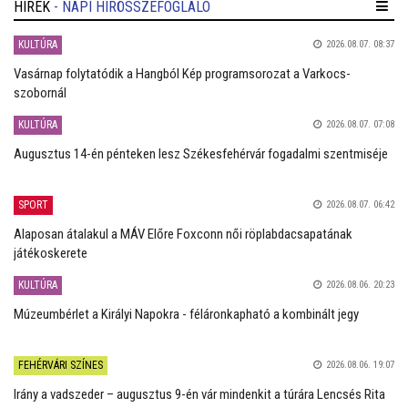
HÍREK
- NAPI HÍRÖSSZEFOGLALÓ
KULTÚRA
2026.08.07. 08:37
Vasárnap folytatódik a Hangból Kép programsorozat a Varkocs-
szobornál
KULTÚRA
2026.08.07. 07:08
Augusztus 14-én pénteken lesz Székesfehérvár fogadalmi szentmiséje
SPORT
2026.08.07. 06:42
Alaposan átalakul a MÁV Előre Foxconn női röplabdacsapatának
játékoskerete
KULTÚRA
2026.08.06. 20:23
Múzeumbérlet a Királyi Napokra - féláronkapható a kombinált jegy
FEHÉRVÁRI SZÍNES
2026.08.06. 19:07
Irány a vadszeder – augusztus 9-én vár mindenkit a túrára Lencsés Rita