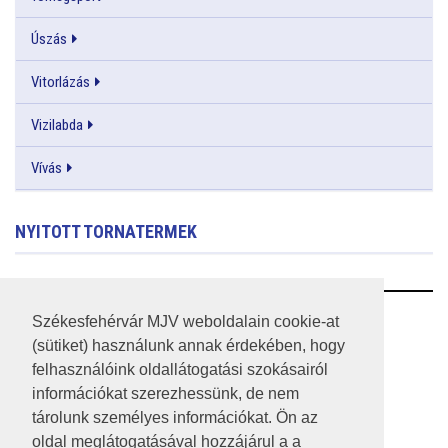
Úszás
Vitorlázás
Vizilabda
Vívás
NYITOTT TORNATERMEK
RSS
Székesfehérvár MJV weboldalain cookie-at
(sütiket) használunk annak érdekében, hogy
A HONLAP 2017.03.31-I ÁLLAPOTA
felhasználóink oldallátogatási szokásairól
információkat szerezhessünk, de nem
JOGI NYILATKOZAT
tárolunk személyes információkat. Ön az
IMPRESSZUM
oldal meglátogatásával hozzájárul a a