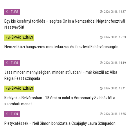
KULTÚRA
2026.08.06. 16:37
Egy kis kosárnyi törődés – segítse Ön is a Nemzetközi Néptáncfesztivál
résztvevőit!
FEHÉRVÁRI SZÍNES
2026.08.06. 16:03
Nemzetközi hangszeres mesterkurzus és fesztivál Fehérvárcsurgón
KULTÚRA
2026.08.06. 14:19
Jazz minden mennyiségben, minden stílusban! – már készül az Alba
Regia Feszt színpada
FEHÉRVÁRI SZÍNES
2026.08.06. 13:41
Királyok a Belvárosban - 18 órakor indul a Vörösmarty Színháztól a
szombati menet
KULTÚRA
2026.08.06. 13:35
Pletykafészek – Neil Simon bohózata a Csajághy Laura Színpadon