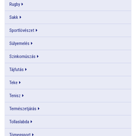
Rugby
Sakk
Sportlövészet
Súlyemelés
Szinkornúszás
Tájfutás
Teke
Tenisz
Természetjárás
Tollaslabda
Tömegsport