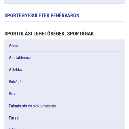
SPORTEGYESÜLETEK FEHÉRVÁRON
SPORTOLÁSI LEHETŐSÉGEK, SPORTÁGAK
Aikido
Asztalitenisz
Atlétika
Birkózás
Box
Falmászás és sziklamászás
Futsal