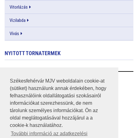
Vitorlázás
Vizilabda
Vívás
NYITOTT TORNATERMEK
RSS
Székesfehérvár MJV weboldalain cookie-at
(sütiket) használunk annak érdekében, hogy
A HONLAP 2017.03.31-I ÁLLAPOTA
felhasználóink oldallátogatási szokásairól
információkat szerezhessünk, de nem
JOGI NYILATKOZAT
tárolunk személyes információkat. Ön az
IMPRESSZUM
oldal meglátogatásával hozzájárul a a
cookie-k használatához.
MÉDIAAJÁNLAT
További információ az adatkezelési