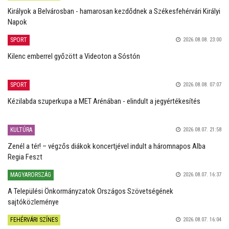
Királyok a Belvárosban - hamarosan kezdődnek a Székesfehérvári Királyi
Napok
SPORT
2026.08.08. 23:00
Kilenc emberrel győzött a Videoton a Sóstón
SPORT
2026.08.08. 07:07
Kézilabda szuperkupa a MET Arénában - elindult a jegyértékesítés
KULTÚRA
2026.08.07. 21:58
Zenél a tér! – végzős diákok koncertjével indult a háromnapos Alba
Regia Feszt
MAGYARORSZÁG
2026.08.07. 16:37
A Települési Önkormányzatok Országos Szövetségének
sajtóközleménye
FEHÉRVÁRI SZÍNES
2026.08.07. 16:04