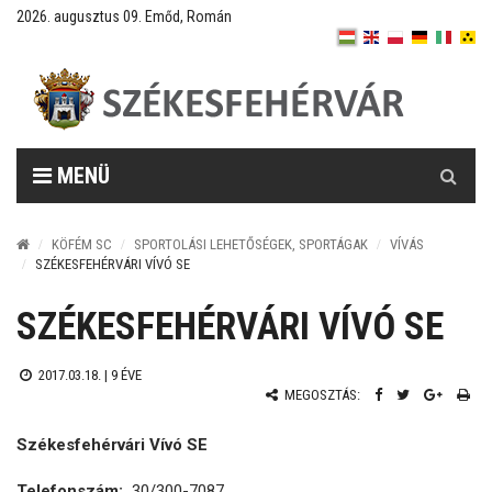
2026. augusztus 09. Emőd, Román
Keresés
MENÜ
KÖFÉM SC
SPORTOLÁSI LEHETŐSÉGEK, SPORTÁGAK
VÍVÁS
SZÉKESFEHÉRVÁRI VÍVÓ SE
SZÉKESFEHÉRVÁRI VÍVÓ SE
2017.03.18. |
9 ÉVE
MEGOSZTÁS:
Székesfehérvári Vívó SE
Telefonszám:
30/300-7087