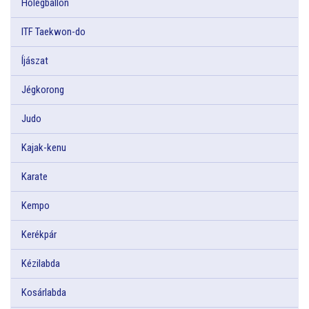
Hőlégballon
ITF Taekwon-do
Íjászat
Jégkorong
Judo
Kajak-kenu
Karate
Kempo
Kerékpár
Kézilabda
Kosárlabda