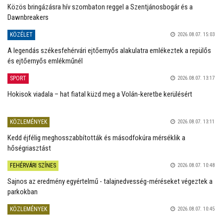
Közös bringázásra hív szombaton reggel a Szentjánosbogár és a
Dawnbreakers
KÖZÉLET
2026.08.07. 15:03
A legendás székesfehérvári ejtőernyős alakulatra emlékeztek a repülős
és ejtőernyős emlékműnél
SPORT
2026.08.07. 13:17
Hokisok viadala – hat fiatal küzd meg a Volán-keretbe kerülésért
KÖZLEMÉNYEK
2026.08.07. 13:11
Kedd éjfélig meghosszabbították és másodfokúra mérséklik a
hőségriasztást
FEHÉRVÁRI SZÍNES
2026.08.07. 10:48
Sajnos az eredmény egyértelmű - talajnedvesség-méréseket végeztek a
parkokban
KÖZLEMÉNYEK
2026.08.07. 10:45