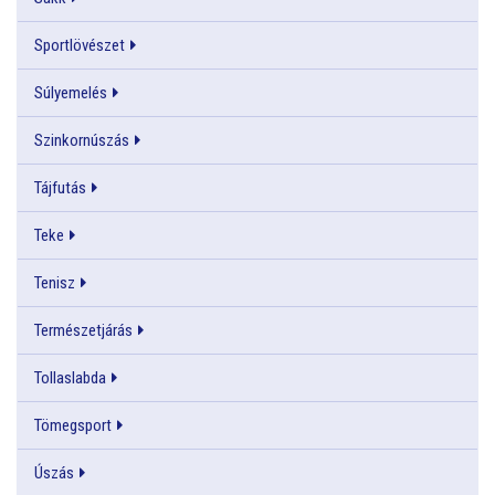
Sportlövészet
Súlyemelés
Szinkornúszás
Tájfutás
Teke
Tenisz
Természetjárás
Tollaslabda
Tömegsport
Úszás