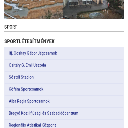
SPORT
SPORTLÉTESÍTMÉNYEK
Ifj. Ocskay Gábor Jégcsarnok
Csitáry G. Emil Uszoda
Sóstói Stadion
Köfém Sportcsarnok
Alba Regia Sportcsarnok
Bregyó Közi Ifjúsági és Szabadidőcentrum
Regionális Atlétikai Központ