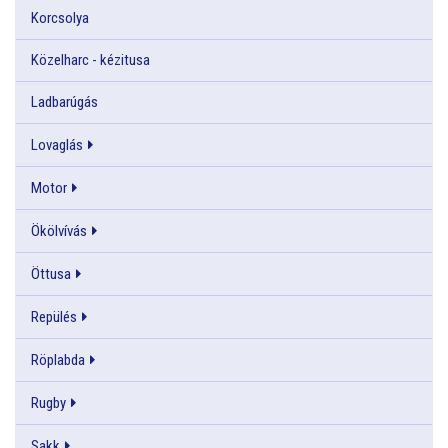
Korcsolya
Közelharc - kézitusa
Ladbarúgás
Lovaglás
Motor
Ökölvívás
Öttusa
Repülés
Röplabda
Rugby
Sakk