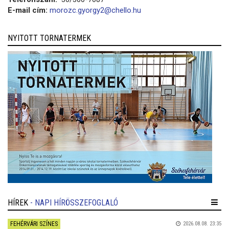
E-mail cím:
morozc.gyorgy2@chello.hu
NYITOTT TORNATERMEK
HÍREK
- NAPI HÍRÖSSZEFOGLALÓ
FEHÉRVÁRI SZÍNES
2026.08.08. 23:35