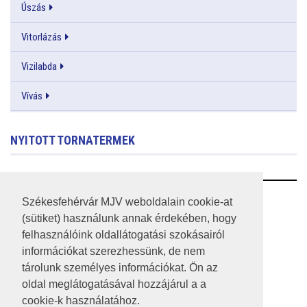
Úszás
Vitorlázás
Vizilabda
Vívás
NYITOTT TORNATERMEK
RSS
Székesfehérvár MJV weboldalain cookie-at
(sütiket) használunk annak érdekében, hogy
A HONLAP 2017.03.31-I ÁLLAPOTA
felhasználóink oldallátogatási szokásairól
információkat szerezhessünk, de nem
JOGI NYILATKOZAT
tárolunk személyes információkat. Ön az
IMPRESSZUM
oldal meglátogatásával hozzájárul a a
cookie-k használatához.