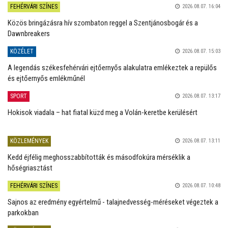
FEHÉRVÁRI SZÍNES
2026.08.07. 16:04
Közös bringázásra hív szombaton reggel a Szentjánosbogár és a
Dawnbreakers
KÖZÉLET
2026.08.07. 15:03
A legendás székesfehérvári ejtőernyős alakulatra emlékeztek a repülős
és ejtőernyős emlékműnél
SPORT
2026.08.07. 13:17
Hokisok viadala – hat fiatal küzd meg a Volán-keretbe kerülésért
KÖZLEMÉNYEK
2026.08.07. 13:11
Kedd éjfélig meghosszabbították és másodfokúra mérséklik a
hőségriasztást
FEHÉRVÁRI SZÍNES
2026.08.07. 10:48
Sajnos az eredmény egyértelmű - talajnedvesség-méréseket végeztek a
parkokban