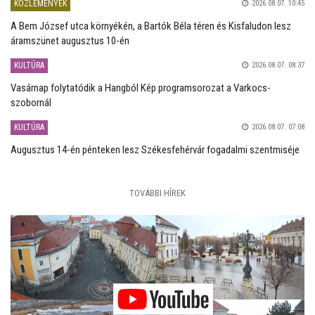
KÖZLEMÉNYEK
2026.08.07. 10:45
A Bem József utca környékén, a Bartók Béla téren és Kisfaludon lesz
áramszünet augusztus 10-én
KULTÚRA
2026.08.07. 08:37
Vasárnap folytatódik a Hangból Kép programsorozat a Varkocs-
szobornál
KULTÚRA
2026.08.07. 07:08
Augusztus 14-én pénteken lesz Székesfehérvár fogadalmi szentmiséje
TOVÁBBI HÍREK