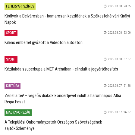
FEHÉRVÁRI SZÍNES
2026.08.08. 23:35
Királyok a Belvárosban - hamarosan kezdődnek a Székesfehérvári Királyi
Napok
SPORT
2026.08.08. 23:00
Kilenc emberrel győzött a Videoton a Sóstón
SPORT
2026.08.08. 07:07
Kézilabda szuperkupa a MET Arénában - elindult a jegyértékesítés
KULTÚRA
2026.08.07. 21:58
Zenél a tér! – végzős diákok koncertjével indult a háromnapos Alba
Regia Feszt
MAGYARORSZÁG
2026.08.07. 16:37
A Települési Önkormányzatok Országos Szövetségének
sajtóközleménye