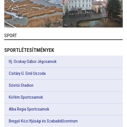
SPORT
SPORTLÉTESÍTMÉNYEK
Ifj. Ocskay Gábor Jégcsarnok
Csitáry G. Emil Uszoda
Sóstói Stadion
Köfém Sportcsarnok
Alba Regia Sportcsarnok
Bregyó Közi Ifjúsági és Szabadidőcentrum