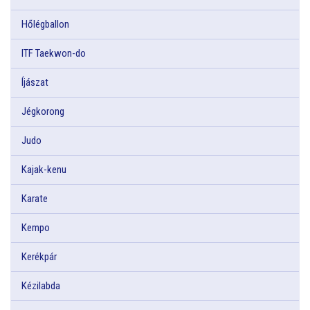
Hőlégballon
ITF Taekwon-do
Íjászat
Jégkorong
Judo
Kajak-kenu
Karate
Kempo
Kerékpár
Kézilabda