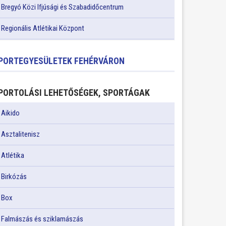
Bregyó Közi Ifjúsági és Szabadidőcentrum
Regionális Atlétikai Központ
PORTEGYESÜLETEK FEHÉRVÁRON
PORTOLÁSI LEHETŐSÉGEK, SPORTÁGAK
Aikido
Asztalitenisz
Atlétika
Birkózás
Box
Falmászás és sziklamászás