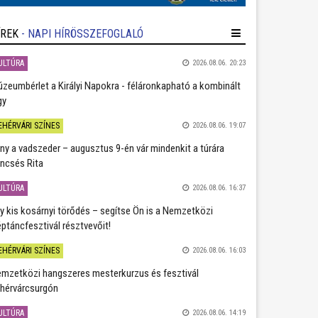
ÍREK
- NAPI HÍRÖSSZEFOGLALÓ
ULTÚRA
2026.08.06. 20:23
zeumbérlet a Királyi Napokra - féláronkapható a kombinált
gy
EHÉRVÁRI SZÍNES
2026.08.06. 19:07
ány a vadszeder – augusztus 9-én vár mindenkit a túrára
ncsés Rita
ULTÚRA
2026.08.06. 16:37
y kis kosárnyi törődés – segítse Ön is a Nemzetközi
ptáncfesztivál résztvevőit!
EHÉRVÁRI SZÍNES
2026.08.06. 16:03
mzetközi hangszeres mesterkurzus és fesztivál
hérvárcsurgón
ULTÚRA
2026.08.06. 14:19