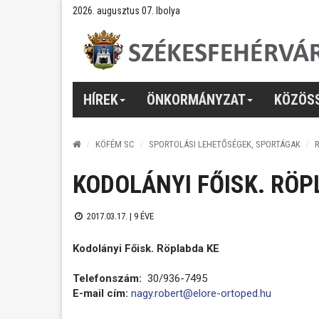
2026. augusztus 07. Ibolya
HÍREK
ÖNKORMÁNYZAT
KÖZÖS
KÖFÉM SC
SPORTOLÁSI LEHETŐSÉGEK, SPORTÁGAK
KODOLÁNYI FŐISK. RÖP
2017.03.17. |
9 ÉVE
Kodolányi Főisk. Röplabda KE
Telefonszám:
30/936-7495
E-mail cím:
nagy.robert@elore-ortoped.hu