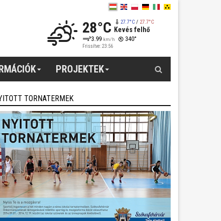
28°C
27.7°C
/
27.7°C
Kevés felhő
3.99
340°
km/h
Frissítve: 23:56
Keresés
ORMÁCIÓK
PROJEKTEK
YITOTT TORNATERMEK