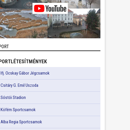
PORT
PORTLÉTESÍTMÉNYEK
Ifj. Ocskay Gábor Jégcsarnok
Csitáry G. Emil Uszoda
Sóstói Stadion
Köfém Sportcsarnok
Alba Regia Sportcsarnok