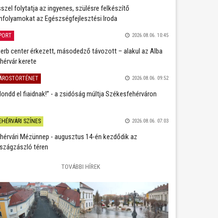
szel folytatja az ingyenes, szülésre felkészítő
nfolyamokat az Egészségfejlesztési Iroda
PORT
2026.08.06. 10:45
erb center érkezett, másodedző távozott – alakul az Alba
hérvár kerete
ÁROSTÖRTÉNET
2026.08.06. 09:52
ondd el fiaidnak!” - a zsidóság múltja Székesfehérváron
EHÉRVÁRI SZÍNES
2026.08.06. 07:03
hérvári Mézünnep - augusztus 14-én kezdődik az
szágzászló téren
TOVÁBBI HÍREK