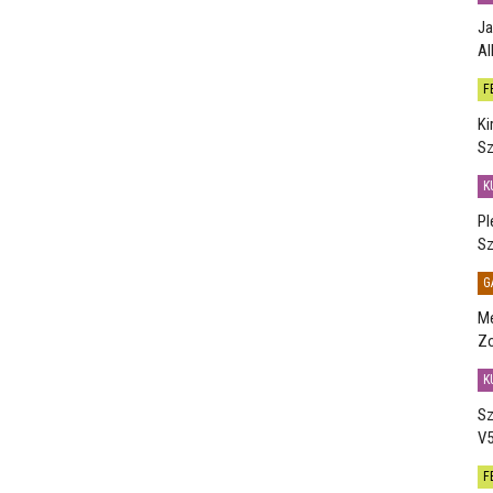
Ja
Al
F
Ki
Sz
K
Pl
Sz
G
Me
Zo
K
Sz
V5
F