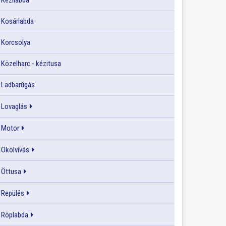
Kézilabda
Kosárlabda
Korcsolya
Közelharc - kézitusa
Ladbarúgás
Lovaglás
Motor
Ökölvívás
Öttusa
Repülés
Röplabda