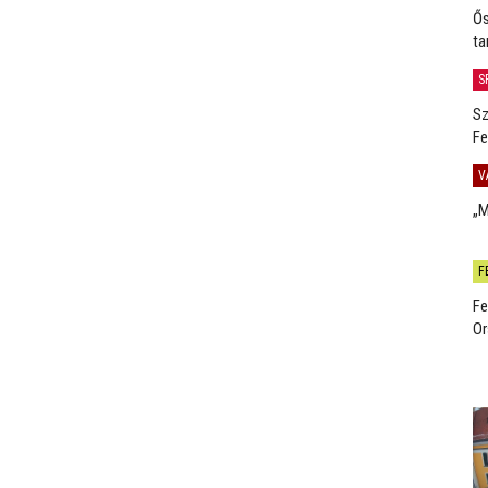
Ős
ta
S
Sz
Fe
V
„M
F
Fe
Or