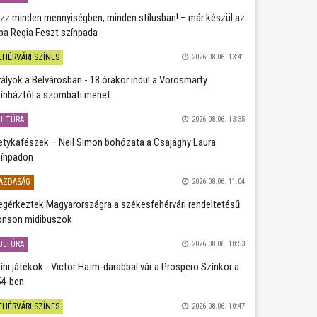
zz minden mennyiségben, minden stílusban! – már készül az
ba Regia Feszt színpada
EHÉRVÁRI SZÍNES
2026.08.06. 13:41
rályok a Belvárosban - 18 órakor indul a Vörösmarty
ínháztól a szombati menet
ULTÚRA
2026.08.06. 13:35
etykafészek – Neil Simon bohózata a Csajághy Laura
ínpadon
AZDASÁG
2026.08.06. 11:04
gérkeztek Magyarországra a székesfehérvári rendeltetésű
nson midibuszok
ULTÚRA
2026.08.06. 10:53
íni játékok - Victor Haïm-darabbal vár a Prospero Színkör a
4-ben
EHÉRVÁRI SZÍNES
2026.08.06. 10:47