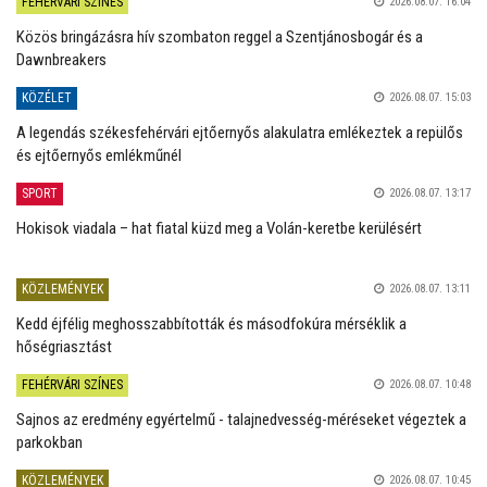
FEHÉRVÁRI SZÍNES
2026.08.07. 16:04
Közös bringázásra hív szombaton reggel a Szentjánosbogár és a
Dawnbreakers
KÖZÉLET
2026.08.07. 15:03
A legendás székesfehérvári ejtőernyős alakulatra emlékeztek a repülős
és ejtőernyős emlékműnél
SPORT
2026.08.07. 13:17
Hokisok viadala – hat fiatal küzd meg a Volán-keretbe kerülésért
KÖZLEMÉNYEK
2026.08.07. 13:11
Kedd éjfélig meghosszabbították és másodfokúra mérséklik a
hőségriasztást
FEHÉRVÁRI SZÍNES
2026.08.07. 10:48
Sajnos az eredmény egyértelmű - talajnedvesség-méréseket végeztek a
parkokban
KÖZLEMÉNYEK
2026.08.07. 10:45