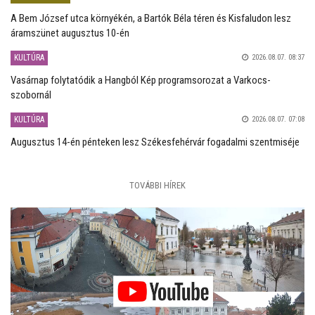
A Bem József utca környékén, a Bartók Béla téren és Kisfaludon lesz
áramszünet augusztus 10-én
KULTÚRA
2026.08.07. 08:37
Vasárnap folytatódik a Hangból Kép programsorozat a Varkocs-
szobornál
KULTÚRA
2026.08.07. 07:08
Augusztus 14-én pénteken lesz Székesfehérvár fogadalmi szentmiséje
TOVÁBBI HÍREK