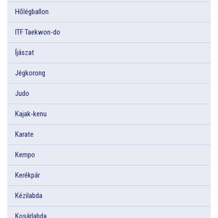
Hőlégballon
ITF Taekwon-do
Íjászat
Jégkorong
Judo
Kajak-kenu
Karate
Kempo
Kerékpár
Kézilabda
Kosárlabda