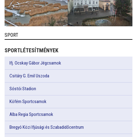
SPORT
SPORTLÉTESÍTMÉNYEK
Ifj. Ocskay Gábor Jégcsarnok
Csitáry G. Emil Uszoda
Sóstói Stadion
Köfém Sportcsarnok
Alba Regia Sportcsarnok
Bregyó Közi Ifjúsági és Szabadidőcentrum