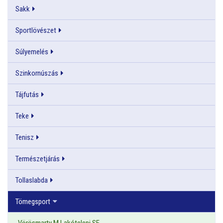
Sakk
Sportlövészet
Súlyemelés
Szinkornúszás
Tájfutás
Teke
Tenisz
Természetjárás
Tollaslabda
Tömegsport
Vörösmarty M Lakótelepi SE