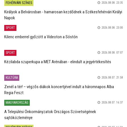
FEHÉRVÁRI SZÍNES
2026.08.08. 23:35
Királyok a Belvárosban - hamarosan kezdődnek a Székesfehérvári Királyi
Napok
SPORT
2026.08.08. 23:00
Kilenc emberrel győzött a Videoton a Sóstón
SPORT
2026.08.08. 07:07
Kézilabda szuperkupa a MET Arénában - elindult a jegyértékesítés
KULTÚRA
2026.08.07. 21:58
Zenél a tér! – végzős diákok koncertjével indult a háromnapos Alba
Regia Feszt
MAGYARORSZÁG
2026.08.07. 16:37
A Települési Önkormányzatok Országos Szövetségének
sajtóközleménye