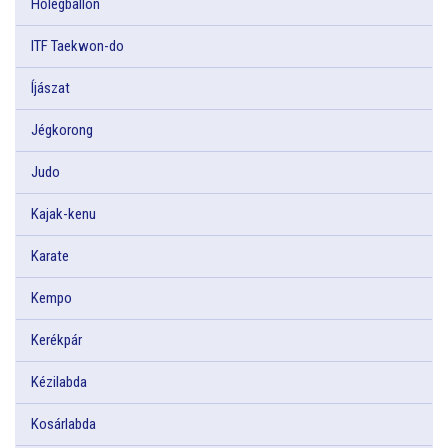
Hőlégballon
ITF Taekwon-do
Íjászat
Jégkorong
Judo
Kajak-kenu
Karate
Kempo
Kerékpár
Kézilabda
Kosárlabda