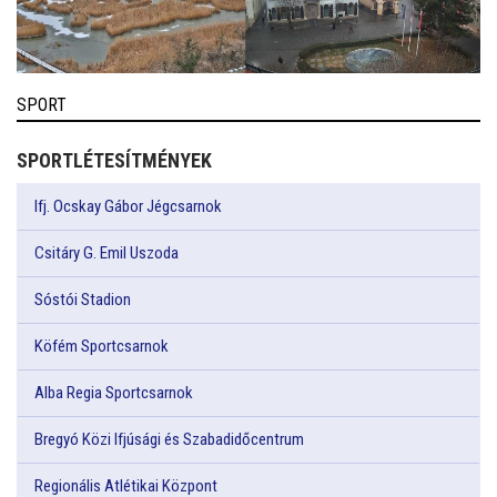
SPORT
SPORTLÉTESÍTMÉNYEK
Ifj. Ocskay Gábor Jégcsarnok
Csitáry G. Emil Uszoda
Sóstói Stadion
Köfém Sportcsarnok
Alba Regia Sportcsarnok
Bregyó Közi Ifjúsági és Szabadidőcentrum
Regionális Atlétikai Központ