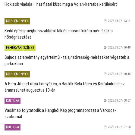
Hokisok viadala – hat fiatal küzd meg a Volán-keretbe kerülésért
KÖZLEMÉNYEK
2026.08.07. 13:11
Kedd éjfélig meghosszabbították és másodfokúra mérséklik a
hőségriasztást
FEHÉRVÁRI SZÍNES
2026.08.07. 10:48
Sajnos az eredmény egyértelmű - talajnedvesség-méréseket végeztek a
parkokban
KÖZLEMÉNYEK
2026.08.07. 10:45
A Bem József utca környékén, a Bartók Béla téren és Kisfaludon lesz
áramszünet augusztus 10-én
KULTÚRA
2026.08.07. 08:37
Vasárnap folytatódik a Hangból Kép programsorozat a Varkocs-
szobornál
KULTÚRA
2026.08.07. 07:08