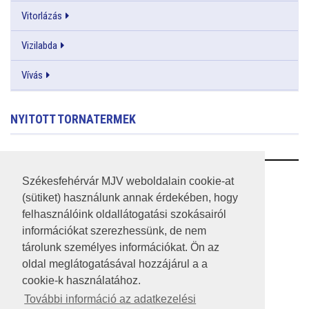
Vitorlázás
Vizilabda
Vívás
NYITOTT TORNATERMEK
RSS
Székesfehérvár MJV weboldalain cookie-at
(sütiket) használunk annak érdekében, hogy
A HONLAP 2017.03.31-I ÁLLAPOTA
felhasználóink oldallátogatási szokásairól
információkat szerezhessünk, de nem
JOGI NYILATKOZAT
tárolunk személyes információkat. Ön az
IMPRESSZUM
oldal meglátogatásával hozzájárul a a
cookie-k használatához.
MÉDIAAJÁNLAT
További információ az adatkezelési