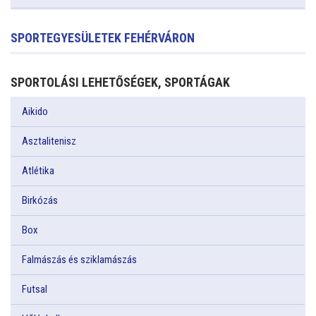
SPORTEGYESÜLETEK FEHÉRVÁRON
SPORTOLÁSI LEHETŐSÉGEK, SPORTÁGAK
Aikido
Asztalitenisz
Atlétika
Birkózás
Box
Falmászás és sziklamászás
Futsal