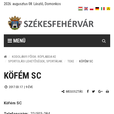
2026. augusztus 08. László, Domonkos
Keresés
MENÜ
KODOLÁNYI FŐISK. RÖPLABDA KE
SPORTOLÁSI LEHETŐSÉGEK, SPORTÁGAK
TEKE
KÖFÉM SC
KÖFÉM SC
2017.03.17. |
9 ÉVE
MEGOSZTÁS:
Köfém SC
Telefonszám:
22/503-284