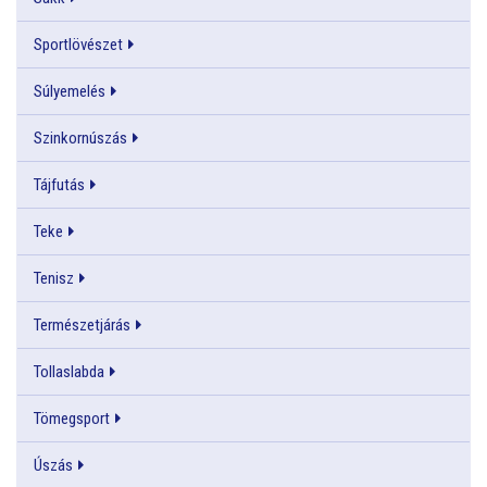
Sportlövészet
Súlyemelés
Szinkornúszás
Tájfutás
Teke
Tenisz
Természetjárás
Tollaslabda
Tömegsport
Úszás