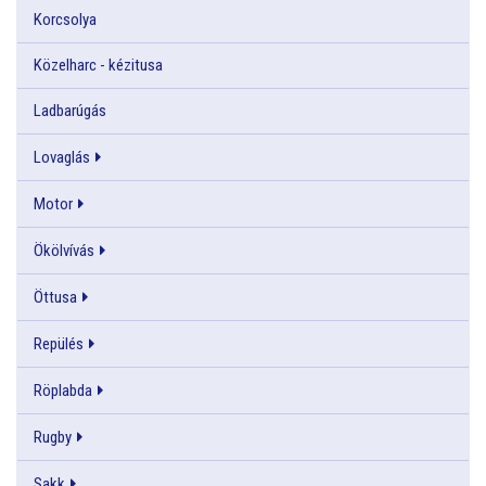
Korcsolya
Közelharc - kézitusa
Ladbarúgás
Lovaglás
Motor
Ökölvívás
Öttusa
Repülés
Röplabda
Rugby
Sakk