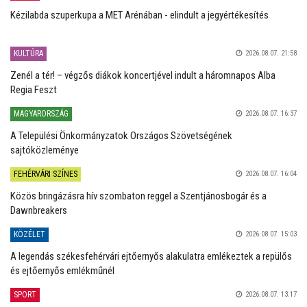
Kézilabda szuperkupa a MET Arénában - elindult a jegyértékesítés
KULTÚRA
2026.08.07. 21:58
Zenél a tér! – végzős diákok koncertjével indult a háromnapos Alba
Regia Feszt
MAGYARORSZÁG
2026.08.07. 16:37
A Települési Önkormányzatok Országos Szövetségének
sajtóközleménye
FEHÉRVÁRI SZÍNES
2026.08.07. 16:04
Közös bringázásra hív szombaton reggel a Szentjánosbogár és a
Dawnbreakers
KÖZÉLET
2026.08.07. 15:03
A legendás székesfehérvári ejtőernyős alakulatra emlékeztek a repülős
és ejtőernyős emlékműnél
SPORT
2026.08.07. 13:17