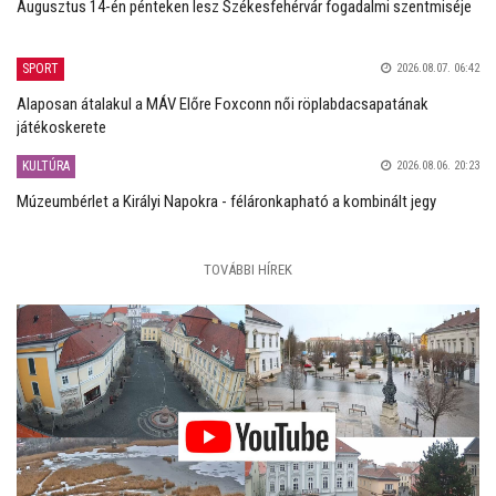
Augusztus 14-én pénteken lesz Székesfehérvár fogadalmi szentmiséje
SPORT
2026.08.07. 06:42
Alaposan átalakul a MÁV Előre Foxconn női röplabdacsapatának
játékoskerete
KULTÚRA
2026.08.06. 20:23
Múzeumbérlet a Királyi Napokra - féláronkapható a kombinált jegy
TOVÁBBI HÍREK