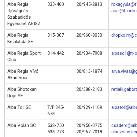
Alba Regia
333-460
20/945-2813
rokagyula@f
Ifjúsági és
arial@t-onli
Szabadidős
Egyesület ARISZ
Alba Regia
315-307
20/960-8030
dropko.m@c
Kézilabda SE
Alba Regia Sport
314-442
20/934-7908
albasc1@t-o
Club
Alba Regia Vívó
30/813-1874
arva.vivas@
Akadémia
Alba Shotokan
20/388-2183
retlaki.gabo
Dojo SE
Alba Toll SE
T/F:345-
20/929-1109
albatoll@alba
678
Alba Volán SC
538-750
20/956-0775
csaderd@alb
538-773
20/967-7018
albavolan.s