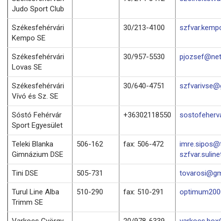
Judo Sport Club
Székesfehérvári
30/213-4100
szfvar.kemp
Kempo SE
Székesfehérvári
30/957-5530
pjozsef@net
Lovas SE
Székesfehérvári
30/640-4751
szfvarivse@
Vívó és Sz. SE
Sóstó Fehérvár
+36302118550
sostofeher
Sport Egyesület
Teleki Blanka
506-162
fax: 506-472
imre.sipos@t
Gimnázium DSE
szfvar.suline
Tini DSE
505-731
tovarosi@gm
Turul Line Alba
510-290
fax: 510-291
optimum2000
Trimm SE
Varkocs György
20/978-6339
varkocs.bo