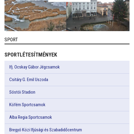
SPORT
SPORTLÉTESÍTMÉNYEK
Ifj. Ocskay Gábor Jégcsarnok
Csitáry G. Emil Uszoda
Sóstói Stadion
Köfém Sportcsarnok
Alba Regia Sportcsarnok
Bregyó Közi Ifjúsági és Szabadidőcentrum