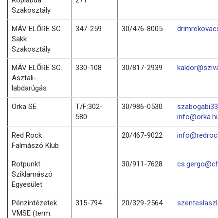
Szakosztály
MÁV ELŐRE SC.
347-259
30/476-8005
drimrekovac
Sakk
Szakosztály
MÁV ELŐRE SC.
330-108
30/817-2939
kaldor@sziv
Asztali-
labdarúgás
Orka SE
T/F:302-
30/986-0530
szabogabi33
580
info@orka.h
Red Rock
20/467-9022
info@redro
Falmászó Klub
Rotpunkt
30/911-7628
cs.gergo@ch
Sziklamászó
Egyesület
Pénzintézetek
315-794
20/329-2564
szenteslasz
VMSE (term.