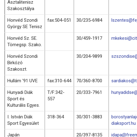
Asztalitenisz
Szakosztálya
Honvéd Szondi
fax:504-051
30/235-6984
lszentes@fej
György SE Tenisz
Honvéd Sz. SE.
30/459-1917
mkekesi@cit
Tömegsp. Szako.
Honvéd Szondi
30/204-9899
szszondise@
Birkózó
Szakoszt.
Hullám '91 UVE
fax:310-644
70/360-8700
sardiakos@t-
Hunyadi Diák
T/F:342-
20/333-7961
hunyadidse@
Sport és
557
Kulturális Egyes.
I. István Diák
318-364
30/301-3883
borostyanla
Sport Egyesület
diaksport.hu
Japán
20/397-8135
idapa@freem