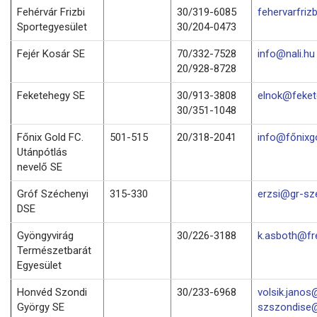
Fehérvár Frizbi
30/319-6085
fehervarfri
Sportegyesület
30/204-0473
Fejér Kosár SE
70/332-7528
info@nali.hu
20/928-8728
Feketehegy SE
30/913-3808
elnok@feket
30/351-1048
Főnix Gold FC.
501-515
20/318-2041
info@főnixg
Utánpótlás
nevelő SE
Gróf Széchenyi
315-330
erzsi@gr-sz
DSE
Gyöngyvirág
30/226-3188
k.asboth@fr
Természetbarát
Egyesület
Honvéd Szondi
30/233-6968
volsik.janos
György SE
szszondise@