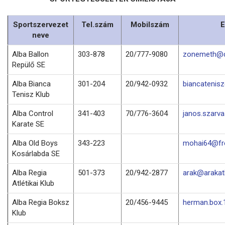
Sportszervezet
Tel.szám
Mobilszám
E
neve
Alba Ballon
303-878
20/777-9080
zonemeth@d
Repülő SE
Alba Bianca
301-204
20/942-0932
biancatenis
Tenisz Klub
Alba Control
341-403
70/776-3604
janos.szarv
Karate SE
Alba Old Boys
343-223
mohai64@fre
Kosárlabda SE
Alba Regia
501-373
20/942-2877
arak@arakatl
Atlétikai Klub
Alba Regia Boksz
20/456-9445
herman.box
Klub