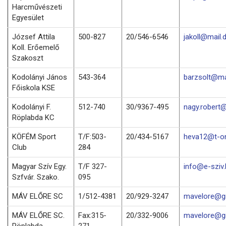
Harcművészeti
Egyesület
József Attila
500-827
20/546-6546
jakoll@mail.
Koll. Erőemelő
Szakoszt
Kodolányi János
543-364
barzsolt@mai
Főiskola KSE
Kodolányi F.
512-740
30/9367-495
nagy.robert@
Röplabda KC
KÖFÉM Sport
T/F:503-
20/434-5167
heva12@t-on
Club
284
Magyar Szív Egy.
T/F 327-
info@e-sziv.
Szfvár. Szako.
095
MÁV ELŐRE SC
1/512-4381
20/929-3247
mavelore@g
MÁV ELŐRE SC.
Fax:315-
20/332-9006
mavelore@g
Röplabda
271