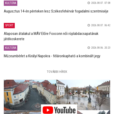
KULTÚRA
2026.08.07. 07:08
Augusztus 14-én pénteken lesz Székesfehérvár fogadalmi szentmiséje
SPORT
2026.08.07. 06:42
Alaposan átalakul a MÁV Előre Foxconn női röplabdacsapatának
játékoskerete
KULTÚRA
2026.08.06. 20:23
Múzeumbérlet a Királyi Napokra - féláronkapható a kombinált jegy
TOVÁBBI HÍREK