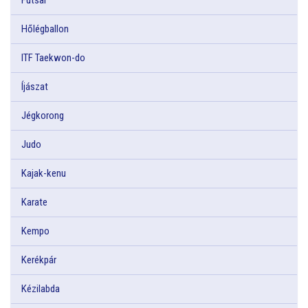
Hőlégballon
ITF Taekwon-do
Íjászat
Jégkorong
Judo
Kajak-kenu
Karate
Kempo
Kerékpár
Kézilabda