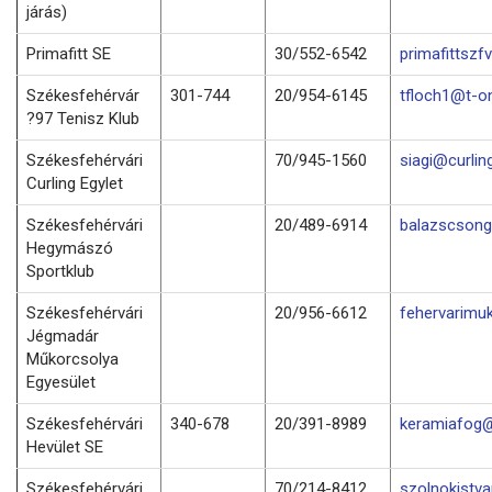
járás)
Primafitt SE
30/552-6542
primafittsz
Székesfehérvár
301-744
20/954-6145
tfloch1@t-on
?97 Tenisz Klub
Székesfehérvári
70/945-1560
siagi@curlin
Curling Egylet
Székesfehérvári
20/489-6914
balazscson
Hegymászó
Sportklub
Székesfehérvári
20/956-6612
fehervarimu
Jégmadár
Műkorcsolya
Egyesület
Székesfehérvári
340-678
20/391-8989
keramiafog@
Hevület SE
Székesfehérvári
70/214-8412
szolnokistv