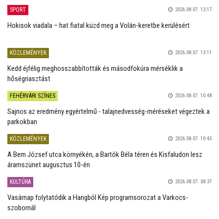
SPORT
2026.08.07. 13:17
Hokisok viadala – hat fiatal küzd meg a Volán-keretbe kerülésért
KÖZLEMÉNYEK
2026.08.07. 13:11
Kedd éjfélig meghosszabbították és másodfokúra mérséklik a
hőségriasztást
FEHÉRVÁRI SZÍNES
2026.08.07. 10:48
Sajnos az eredmény egyértelmű - talajnedvesség-méréseket végeztek a
parkokban
KÖZLEMÉNYEK
2026.08.07. 10:45
A Bem József utca környékén, a Bartók Béla téren és Kisfaludon lesz
áramszünet augusztus 10-én
KULTÚRA
2026.08.07. 08:37
Vasárnap folytatódik a Hangból Kép programsorozat a Varkocs-
szobornál