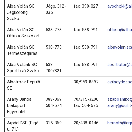
Alba Volán SC
Jégp. 312-
fax: 398-027
avschoki@al
Jégkorong
035
Szako.
Alba Volán SC
538-773
fax: 538-791
ottusa@alba
Öttusa Szakoszt.
Alba Volán SC
538-773
fax: 538-791
albavolan.s
Természetjárás
Alba Volánb SC
538-
fax: 538-791
sportloter@
Sportlövő Szako.
700/321
Albatrosz Repülő
30/959-8897
sziladydezs
SE
Arany János
388-069
70/315-3200
szaboaniko@
Diáksport
504-674
fax: 504-675
arany@suli.t
Egyesület
Árpád DSE (Rigó
315-369
20/438-0146
bernath@arp
u. 71.)