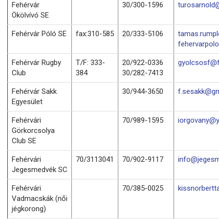
Fehérvár
30/300-1596
turosarnold
Ökölvívó SE
Fehérvár Póló SE
fax:310-585
20/333-5106
tamas.rump
fehervarpol
Fehérvár Rugby
T/F: 333-
20/922-0336
gyolcsosf@f
Club
384
30/282-7413
Fehérvár Sakk
30/944-3650
f.sesakk@gm
Egyesület
Fehérvári
70/989-1595
iorgovany@
Görkorcsolya
Club SE
Fehérvári
70/3113041
70/902-9117
info@jegesm
Jegesmedvék SC
Fehérvári
70/385-0025
kissnorbert
Vadmacskák (női
jégkorong)