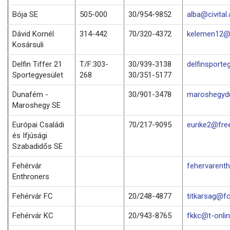
Bója SE
505-000
30/954-9852
alba@civital.
Dávid Kornél
314-442
70/320-4372
kelemen12@f
Kosársuli
Delfin Tiffer 21
T/F:303-
30/939-3138
delfinsporte
Sportegyesület
268
30/351-5177
Dunafém -
30/901-3478
maroshegyd
Maroshegy SE
Európai Családi
70/217-9095
eurike2@fre
és Ifjúsági
Szabadidős SE
Fehérvár
fehervarenth
Enthroners
Fehérvár FC
20/248-4877
titkarsag@fc
Fehérvár KC
20/943-8765
fkkc@t-onlin