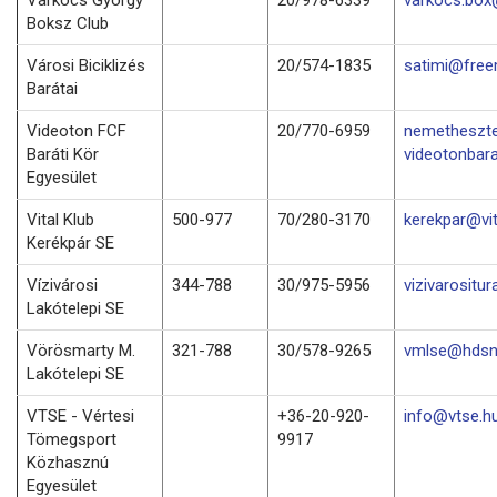
Boksz Club
Városi Biciklizés
20/574-1835
satimi@free
Barátai
Videoton FCF
20/770-6959
nemetheszt
Baráti Kör
videotonbara
Egyesület
Vital Klub
500-977
70/280-3170
kerekpar@vit
Kerékpár SE
Vízivárosi
344-788
30/975-5956
vizivarositu
Lakótelepi SE
Vörösmarty M.
321-788
30/578-9265
vmlse@hdsn
Lakótelepi SE
VTSE - Vértesi
+36-20-920-
info@vtse.h
Tömegsport
9917
Közhasznú
Egyesület