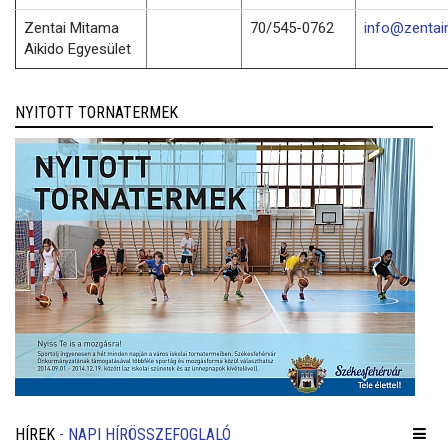
Zentai Mitama
70/545-0762
info@zentai
Aikido Egyesület
NYITOTT TORNATERMEK
HÍREK
- NAPI HÍRÖSSZEFOGLALÓ