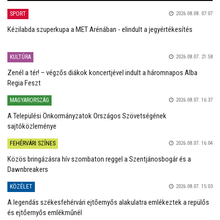
SPORT
2026.08.08. 07:07
Kézilabda szuperkupa a MET Arénában - elindult a jegyértékesítés
KULTÚRA
2026.08.07. 21:58
Zenél a tér! – végzős diákok koncertjével indult a háromnapos Alba
Regia Feszt
MAGYARORSZÁG
2026.08.07. 16:37
A Települési Önkormányzatok Országos Szövetségének
sajtóközleménye
FEHÉRVÁRI SZÍNES
2026.08.07. 16:04
Közös bringázásra hív szombaton reggel a Szentjánosbogár és a
Dawnbreakers
KÖZÉLET
2026.08.07. 15:03
A legendás székesfehérvári ejtőernyős alakulatra emlékeztek a repülős
és ejtőernyős emlékműnél