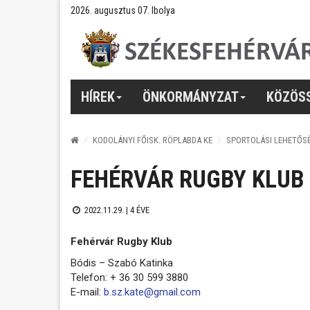
2026. augusztus 07. Ibolya
HÍREK
ÖNKORMÁNYZAT
KÖZÖS
KODOLÁNYI FŐISK. RÖPLABDA KE
SPORTOLÁSI LEHETŐS
FEHÉRVÁR RUGBY KLUB
2022.11.29. |
4 ÉVE
Fehérvár Rugby Klub
Bódis – Szabó Katinka
Telefon: + 36 30 599 3880
E-mail:
b.sz.kate@gmail.com