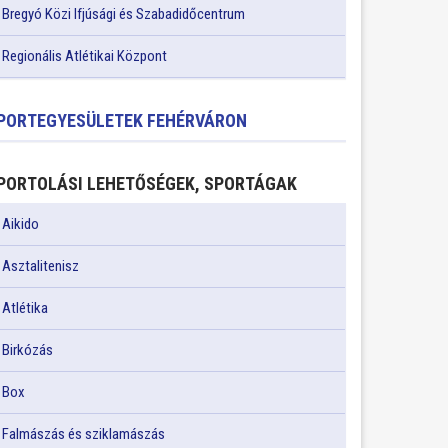
Bregyó Közi Ifjúsági és Szabadidőcentrum
Regionális Atlétikai Központ
PORTEGYESÜLETEK FEHÉRVÁRON
PORTOLÁSI LEHETŐSÉGEK, SPORTÁGAK
Aikido
Asztalitenisz
Atlétika
Birkózás
Box
Falmászás és sziklamászás