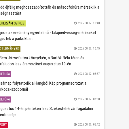
dd éjfélig meghosszabbították és másodfokúra mérséklik a
ségriasztást
EHÉRVÁRI SZÍNES
2026.08.07. 10:48
jnos az eredmény egyértelmű - talajnedvesség-méréseket
geztek a parkokban
ÖZLEMÉNYEK
2026.08.07. 10:45
Bem József utca környékén, a Bartók Béla téren és
sfaludon lesz áramszünet augusztus 10-én
ULTÚRA
2026.08.07. 08:37
sárnap folytatódik a Hangból Kép programsorozat a
rkocs-szobornál
ULTÚRA
2026.08.07. 07:08
gusztus 14-én pénteken lesz Székesfehérvár fogadalmi
entmiséje
PORT
2026.08.07. 06:42