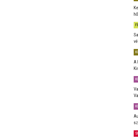
Ke
hő
F
Sa
vé
K
A 
Ki
K
Va
Va
K
Au
sz
S