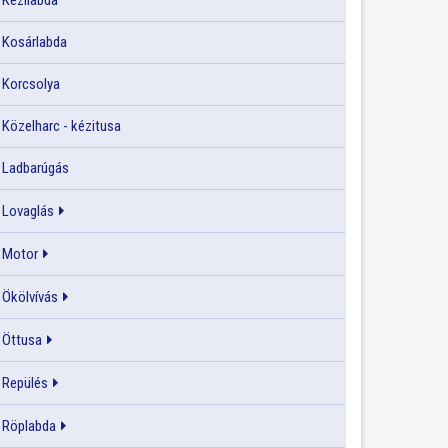
Kézilabda
Kosárlabda
Korcsolya
Közelharc - kézitusa
Ladbarúgás
Lovaglás
Motor
Ökölvívás
Öttusa
Repülés
Röplabda