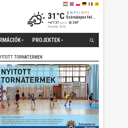
31°C
30.9°C
/
30.9°C
Szórványos fel...
7.37
344°
km/h
Frissítve: 18:56
Keresés
ORMÁCIÓK
PROJEKTEK
YITOTT TORNATERMEK