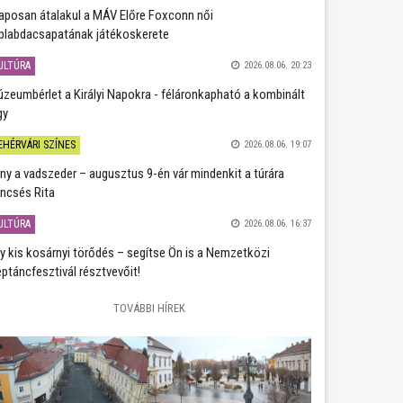
aposan átalakul a MÁV Előre Foxconn női
plabdacsapatának játékoskerete
ULTÚRA
2026.08.06. 20:23
zeumbérlet a Királyi Napokra - féláronkapható a kombinált
gy
EHÉRVÁRI SZÍNES
2026.08.06. 19:07
ány a vadszeder – augusztus 9-én vár mindenkit a túrára
ncsés Rita
ULTÚRA
2026.08.06. 16:37
y kis kosárnyi törődés – segítse Ön is a Nemzetközi
ptáncfesztivál résztvevőit!
TOVÁBBI HÍREK