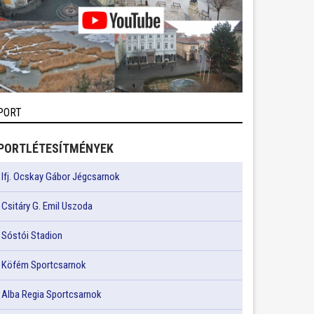
PORT
PORTLÉTESÍTMÉNYEK
Ifj. Ocskay Gábor Jégcsarnok
Csitáry G. Emil Uszoda
Sóstói Stadion
Köfém Sportcsarnok
Alba Regia Sportcsarnok