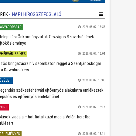
ÍREK
- NAPI HÍRÖSSZEFOGLALÓ
AGYARORSZÁG
2026.08.07. 16:37
Települési Önkormányzatok Országos Szövetségének
jtóközleménye
EHÉRVÁRI SZÍNES
2026.08.07. 16:04
zös bringázásra hív szombaton reggel a Szentjánosbogár
 a Dawnbreakers
ÖZÉLET
2026.08.07. 15:03
legendás székesfehérvári ejtőernyős alakulatra emlékeztek
repülős és ejtőernyős emlékműnél
PORT
2026.08.07. 13:17
kisok viadala – hat fiatal küzd meg a Volán-keretbe
rülésért
ÖZLEMÉNYEK
2026.08.07. 13:11