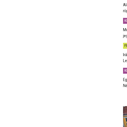
Al
rö
K
Mú
je
F
Ir
Le
K
Eg
Né