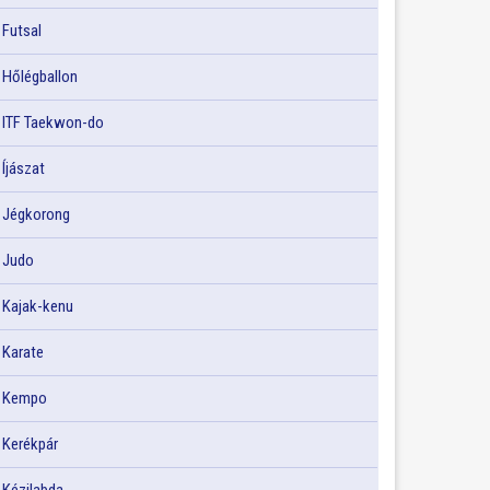
Futsal
Hőlégballon
ITF Taekwon-do
Íjászat
Jégkorong
Judo
Kajak-kenu
Karate
Kempo
Kerékpár