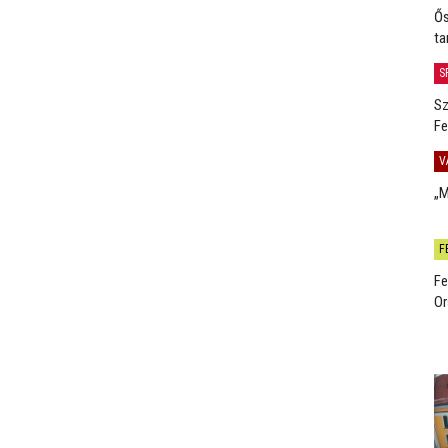
Ős
ta
S
Sz
Fe
V
„M
F
Fe
Or