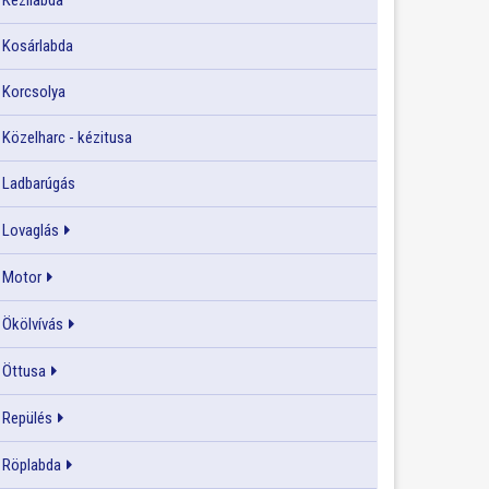
Kézilabda
Kosárlabda
Korcsolya
Közelharc - kézitusa
Ladbarúgás
Lovaglás
Motor
Ökölvívás
Öttusa
Repülés
Röplabda