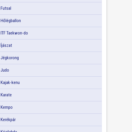
Futsal
Hőlégballon
ITF Taekwon-do
Íjászat
Jégkorong
Judo
Kajak-kenu
Karate
Kempo
Kerékpár