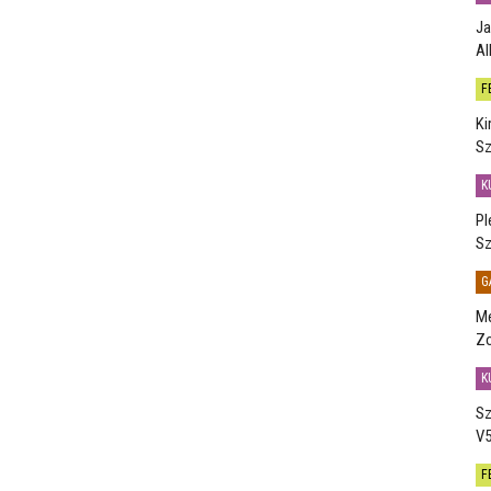
Ja
Al
F
Ki
Sz
K
Pl
Sz
G
Me
Zo
K
Sz
V5
F