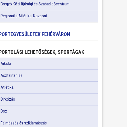
Bregyó Közi Ifjúsági és Szabadidőcentrum
Regionális Atlétikai Központ
PORTEGYESÜLETEK FEHÉRVÁRON
PORTOLÁSI LEHETŐSÉGEK, SPORTÁGAK
Aikido
Asztalitenisz
Atlétika
Birkózás
Box
Falmászás és sziklamászás