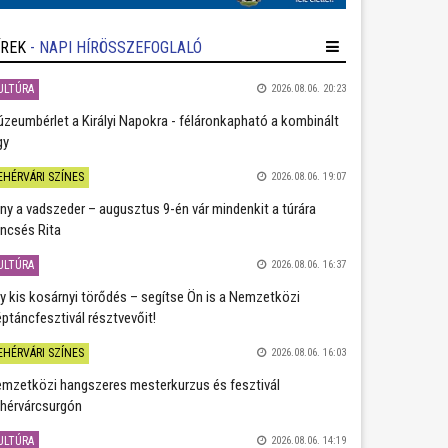
ÍREK
- NAPI HÍRÖSSZEFOGLALÓ
ULTÚRA
2026.08.06. 20:23
zeumbérlet a Királyi Napokra - féláronkapható a kombinált
gy
EHÉRVÁRI SZÍNES
2026.08.06. 19:07
ány a vadszeder – augusztus 9-én vár mindenkit a túrára
ncsés Rita
ULTÚRA
2026.08.06. 16:37
y kis kosárnyi törődés – segítse Ön is a Nemzetközi
ptáncfesztivál résztvevőit!
EHÉRVÁRI SZÍNES
2026.08.06. 16:03
mzetközi hangszeres mesterkurzus és fesztivál
hérvárcsurgón
ULTÚRA
2026.08.06. 14:19