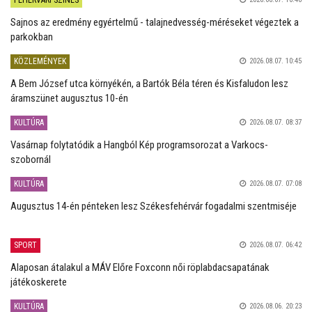
Sajnos az eredmény egyértelmű - talajnedvesség-méréseket végeztek a
parkokban
KÖZLEMÉNYEK
2026.08.07. 10:45
A Bem József utca környékén, a Bartók Béla téren és Kisfaludon lesz
áramszünet augusztus 10-én
KULTÚRA
2026.08.07. 08:37
Vasárnap folytatódik a Hangból Kép programsorozat a Varkocs-
szobornál
KULTÚRA
2026.08.07. 07:08
Augusztus 14-én pénteken lesz Székesfehérvár fogadalmi szentmiséje
SPORT
2026.08.07. 06:42
Alaposan átalakul a MÁV Előre Foxconn női röplabdacsapatának
játékoskerete
KULTÚRA
2026.08.06. 20:23