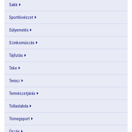
Sakk
Sportlövészet
Súlyemelés
Szinkornúszás
Tájfutás
Teke
Tenisz
Természetjárás
Tollaslabda
Tömegsport
Úszás