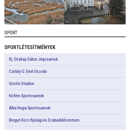
SPORT
SPORTLÉTESÍTMÉNYEK
Ifj. Ocskay Gábor Jégcsarnok
Csitáry G. Emil Uszoda
Sóstói Stadion
Köfém Sportcsarnok
Alba Regia Sportcsarnok
Bregyó Közi Ifjúsági és Szabadidőcentrum