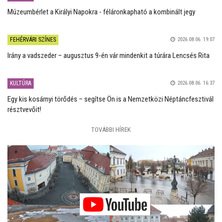
Múzeumbérlet a Királyi Napokra - féláronkapható a kombinált jegy
FEHÉRVÁRI SZÍNES
2026.08.06. 19:07
Irány a vadszeder – augusztus 9-én vár mindenkit a túrára Lencsés Rita
KULTÚRA
2026.08.06. 16:37
Egy kis kosárnyi törődés – segítse Ön is a Nemzetközi Néptáncfesztivál
résztvevőit!
TOVÁBBI HÍREK