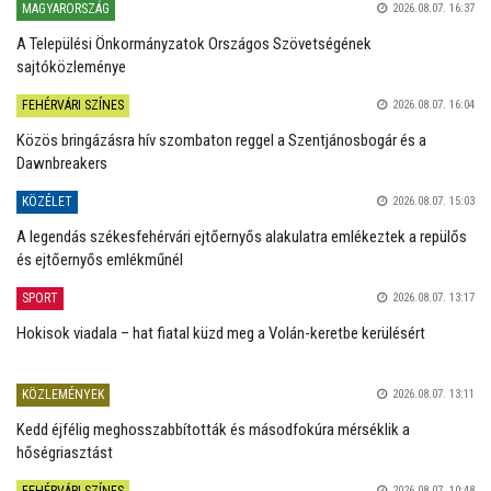
MAGYARORSZÁG
2026.08.07. 16:37
A Települési Önkormányzatok Országos Szövetségének
sajtóközleménye
FEHÉRVÁRI SZÍNES
2026.08.07. 16:04
Közös bringázásra hív szombaton reggel a Szentjánosbogár és a
Dawnbreakers
KÖZÉLET
2026.08.07. 15:03
A legendás székesfehérvári ejtőernyős alakulatra emlékeztek a repülős
és ejtőernyős emlékműnél
SPORT
2026.08.07. 13:17
Hokisok viadala – hat fiatal küzd meg a Volán-keretbe kerülésért
KÖZLEMÉNYEK
2026.08.07. 13:11
Kedd éjfélig meghosszabbították és másodfokúra mérséklik a
hőségriasztást
FEHÉRVÁRI SZÍNES
2026.08.07. 10:48