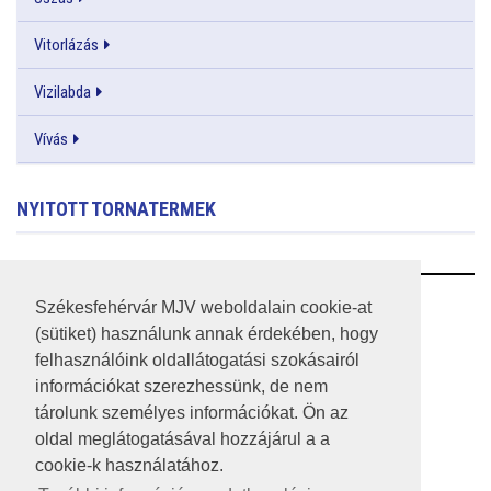
Vitorlázás
Vizilabda
Vívás
NYITOTT TORNATERMEK
RSS
Székesfehérvár MJV weboldalain cookie-at
(sütiket) használunk annak érdekében, hogy
A HONLAP 2017.03.31-I ÁLLAPOTA
felhasználóink oldallátogatási szokásairól
információkat szerezhessünk, de nem
JOGI NYILATKOZAT
tárolunk személyes információkat. Ön az
IMPRESSZUM
oldal meglátogatásával hozzájárul a a
cookie-k használatához.
MÉDIAAJÁNLAT