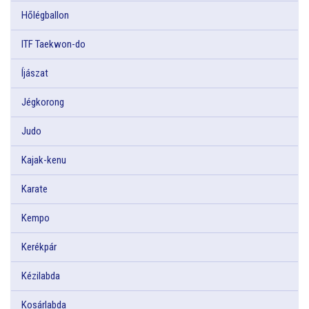
Hőlégballon
ITF Taekwon-do
Íjászat
Jégkorong
Judo
Kajak-kenu
Karate
Kempo
Kerékpár
Kézilabda
Kosárlabda