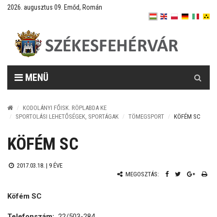
2026. augusztus 09. Emőd, Román
Keresés
MENÜ
KODOLÁNYI FŐISK. RÖPLABDA KE
SPORTOLÁSI LEHETŐSÉGEK, SPORTÁGAK
TÖMEGSPORT
KÖFÉM SC
KÖFÉM SC
2017.03.18. |
9 ÉVE
MEGOSZTÁS:
Köfém SC
Telefonszám:
22/503-284