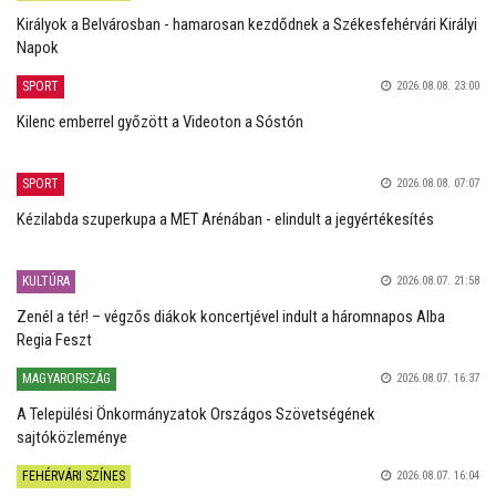
Királyok a Belvárosban - hamarosan kezdődnek a Székesfehérvári Királyi
Napok
SPORT
2026.08.08. 23:00
Kilenc emberrel győzött a Videoton a Sóstón
SPORT
2026.08.08. 07:07
Kézilabda szuperkupa a MET Arénában - elindult a jegyértékesítés
KULTÚRA
2026.08.07. 21:58
Zenél a tér! – végzős diákok koncertjével indult a háromnapos Alba
Regia Feszt
MAGYARORSZÁG
2026.08.07. 16:37
A Települési Önkormányzatok Országos Szövetségének
sajtóközleménye
FEHÉRVÁRI SZÍNES
2026.08.07. 16:04