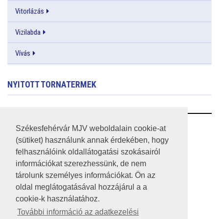
Vitorlázás
Vizilabda
Vívás
NYITOTT TORNATERMEK
RSS
Székesfehérvár MJV weboldalain cookie-at
(sütiket) használunk annak érdekében, hogy
A HONLAP 2017.03.31-I ÁLLAPOTA
felhasználóink oldallátogatási szokásairól
információkat szerezhessünk, de nem
JOGI NYILATKOZAT
tárolunk személyes információkat. Ön az
IMPRESSZUM
oldal meglátogatásával hozzájárul a a
cookie-k használatához.
MÉDIAAJÁNLAT
További információ az adatkezelési