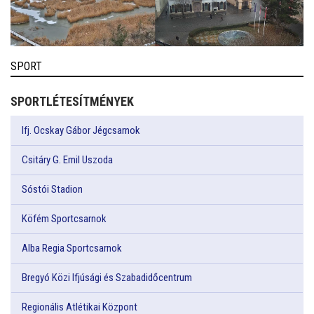
SPORT
SPORTLÉTESÍTMÉNYEK
Ifj. Ocskay Gábor Jégcsarnok
Csitáry G. Emil Uszoda
Sóstói Stadion
Köfém Sportcsarnok
Alba Regia Sportcsarnok
Bregyó Közi Ifjúsági és Szabadidőcentrum
Regionális Atlétikai Központ