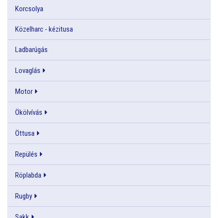
Korcsolya
Közelharc - kézitusa
Ladbarúgás
Lovaglás
Motor
Ökölvívás
Öttusa
Repülés
Röplabda
Rugby
Sakk