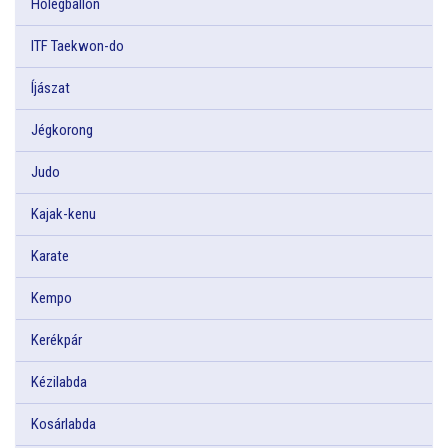
Hőlégballon
ITF Taekwon-do
Íjászat
Jégkorong
Judo
Kajak-kenu
Karate
Kempo
Kerékpár
Kézilabda
Kosárlabda