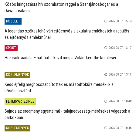
Közös bringázásra hív szombaton reggel a Szentjánosbogár és a
Dawnbreakers
KÖZÉLET
2026.08.07. 15:03
A legendás székesfehérvári ejtőernyős alakulatra emlékeztek a repülős
és ejtőernyős emlékműnél
SPORT
2026.08.07. 13:17
Hokisok viadala – hat fiatal küzd meg a Volán-keretbe kerülésért
KÖZLEMÉNYEK
2026.08.07. 13:11
Kedd éjfélig meghosszabbították és másodfokúra mérséklik a
hőségriasztást
FEHÉRVÁRI SZÍNES
2026.08.07. 10:48
Sajnos az eredmény egyértelmű - talajnedvesség-méréseket végeztek a
parkokban
KÖZLEMÉNYEK
2026.08.07. 10:45