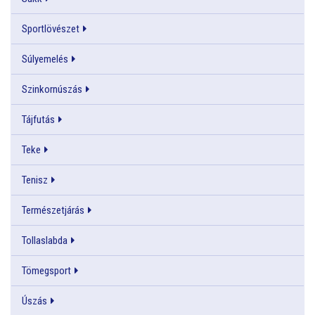
Sportlövészet
Súlyemelés
Szinkornúszás
Tájfutás
Teke
Tenisz
Természetjárás
Tollaslabda
Tömegsport
Úszás