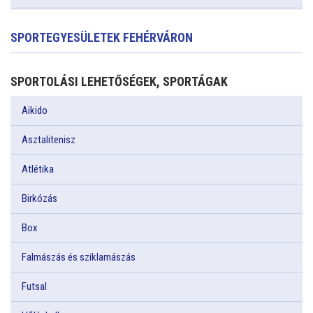
SPORTEGYESÜLETEK FEHÉRVÁRON
SPORTOLÁSI LEHETŐSÉGEK, SPORTÁGAK
Aikido
Asztalitenisz
Atlétika
Birkózás
Box
Falmászás és sziklamászás
Futsal