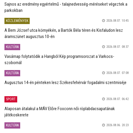
Sajnos az eredmény egyértelmű - talajnedvesség-méréseket végeztek a
parkokban
KÖZLEMÉNYEK
2026.08.07. 10:45
A Bem József utca környékén, a Bartók Béla téren és Kisfaludon lesz
áramszünet augusztus 10-én
KULTÚRA
2026.08.07. 08:37
Vasárnap folytatódik a Hangból Kép programsorozat a Varkocs-
szobornál
KULTÚRA
2026.08.07. 07:08
Augusztus 14-én pénteken lesz Székesfehérvár fogadalmi szentmiséje
SPORT
2026.08.07. 06:42
Alaposan átalakul a MÁV Előre Foxconn női röplabdacsapatának
játékoskerete
KULTÚRA
2026.08.06. 20:23