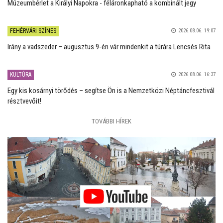
Múzeumbérlet a Királyi Napokra - féláronkapható a kombinált jegy
FEHÉRVÁRI SZÍNES
2026.08.06. 19:07
Irány a vadszeder – augusztus 9-én vár mindenkit a túrára Lencsés Rita
KULTÚRA
2026.08.06. 16:37
Egy kis kosárnyi törődés – segítse Ön is a Nemzetközi Néptáncfesztivál
résztvevőit!
TOVÁBBI HÍREK