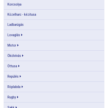
Korcsolya
Közelharc - kézitusa
Ladbarúgás
Lovaglás
Motor
Ökölvívás
Öttusa
Repülés
Röplabda
Rugby
Sakk