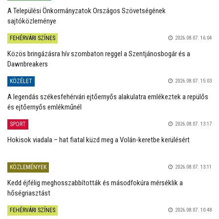
A Települési Önkormányzatok Országos Szövetségének
sajtóközleménye
FEHÉRVÁRI SZÍNES
2026.08.07. 16:04
Közös bringázásra hív szombaton reggel a Szentjánosbogár és a
Dawnbreakers
KÖZÉLET
2026.08.07. 15:03
A legendás székesfehérvári ejtőernyős alakulatra emlékeztek a repülős
és ejtőernyős emlékműnél
SPORT
2026.08.07. 13:17
Hokisok viadala – hat fiatal küzd meg a Volán-keretbe kerülésért
KÖZLEMÉNYEK
2026.08.07. 13:11
Kedd éjfélig meghosszabbították és másodfokúra mérséklik a
hőségriasztást
FEHÉRVÁRI SZÍNES
2026.08.07. 10:48