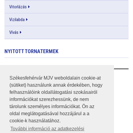
Vitorlázás
Vizilabda
Vívás
NYITOTT TORNATERMEK
RSS
Székesfehérvár MJV weboldalain cookie-at
(sütiket) használunk annak érdekében, hogy
A HONLAP 2017.03.31-I ÁLLAPOTA
felhasználóink oldallátogatási szokásairól
információkat szerezhessünk, de nem
JOGI NYILATKOZAT
tárolunk személyes információkat. Ön az
IMPRESSZUM
oldal meglátogatásával hozzájárul a a
cookie-k használatához.
MÉDIAAJÁNLAT
További információ az adatkezelési