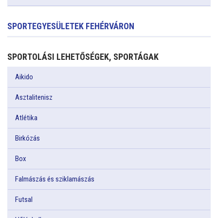
SPORTEGYESÜLETEK FEHÉRVÁRON
SPORTOLÁSI LEHETŐSÉGEK, SPORTÁGAK
Aikido
Asztalitenisz
Atlétika
Birkózás
Box
Falmászás és sziklamászás
Futsal