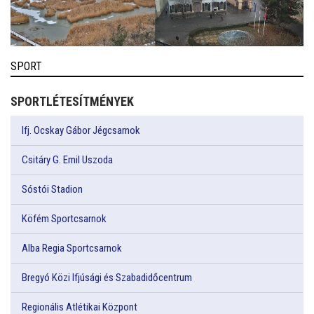
SPORT
SPORTLÉTESÍTMÉNYEK
Ifj. Ocskay Gábor Jégcsarnok
Csitáry G. Emil Uszoda
Sóstói Stadion
Köfém Sportcsarnok
Alba Regia Sportcsarnok
Bregyó Közi Ifjúsági és Szabadidőcentrum
Regionális Atlétikai Központ