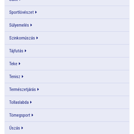
Sportlövészet
Súlyemelés
Szinkornúszás
Tájfutás
Teke
Tenisz
Természetjárás
Tollaslabda
Tömegsport
Úszás