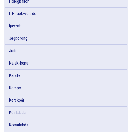
Hőlégballon
ITF Taekwon-do
Íjászat
Jégkorong
Judo
Kajak-kenu
Karate
Kempo
Kerékpár
Kézilabda
Kosárlabda