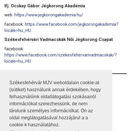
Ifj. Ocskay Gábor Jégkorong Akadémia
web:
https://www.jegkorongakademia.hu/
facebook:
https://www.facebook.com/jegkorongakademia?
locale=hu_HU
Székesfehérvári Vadmacskák Női Jégkorong Csapat
facebook:
https://www.facebook.com/szekesfehervarivadmacskak/?
locale=hu_HU
RSS
Székesfehérvár MJV weboldalain cookie-at
(sütiket) használunk annak érdekében, hogy
A HONLAP 2017.03.31-I ÁLLAPOTA
felhasználóink oldallátogatási szokásairól
információkat szerezhessünk, de nem
JOGI NYILATKOZAT
tárolunk személyes információkat. Ön az
IMPRESSZUM
oldal meglátogatásával hozzájárul a a
cookie-k használatához.
MÉDIAAJÁNLAT