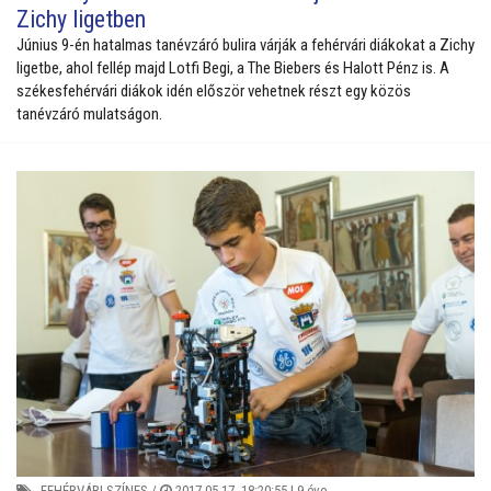
Zichy ligetben
Június 9-én hatalmas tanévzáró bulira várják a fehérvári diákokat a Zichy
ligetbe, ahol fellép majd Lotfi Begi, a The Biebers és Halott Pénz is.
A
székesfehérvári diákok idén először vehetnek részt egy közös
tanévzáró mulatságon.
FEHÉRVÁRI SZÍNES
/
2017.05.17. 18:20:55 |
9 éve