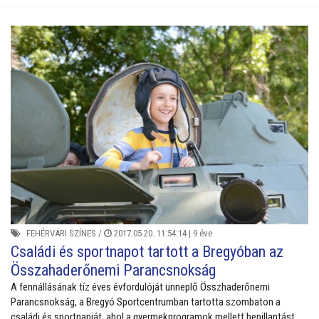
FEHÉRVÁRI SZÍNES
/
2017.05.20. 11:54:14 |
9 éve
Családi és sportnapot tartott a Bregyóban az
Összahaderőnemi Parancsnokság
A fennállásának tíz éves évfordulóját ünneplő Összhaderőnemi
Parancsnokság, a Bregyó Sportcentrumban tartotta szombaton a
családi és sportnapját, ahol a gyermekprogramok mellett bepillantást