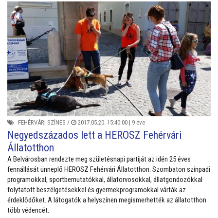
FEHÉRVÁRI SZÍNES
/
2017.05.20. 15:40:00 |
9 éve
Negyedszázados lett a HEROSZ Fehérvári
Állatotthon
A Belvárosban rendezte meg születésnapi partiját az idén 25 éves
fennállását ünneplő HEROSZ Fehérvári Állatotthon. Szombaton színpadi
programokkal, sportbemutatókkal, állatorvosokkal, állatgondozókkal
folytatott beszélgetésekkel és gyermekprogramokkal várták az
érdeklődőket. A látogatók a helyszínen megismerhették az állatotthon
több védencét.