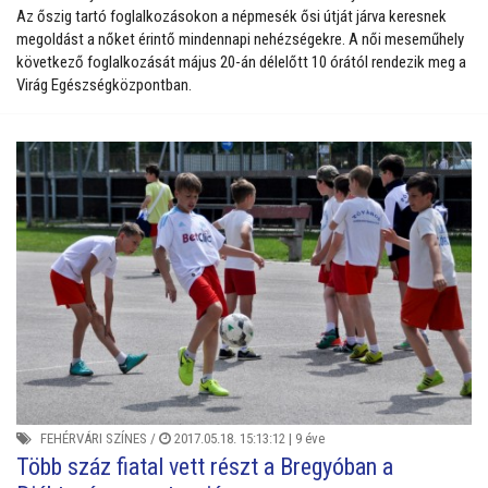
Az őszig tartó foglalkozásokon a népmesék ősi útját járva keresnek
megoldást a nőket érintő mindennapi nehézségekre. A női meseműhely
következő foglalkozását május 20-án délelőtt 10 órától rendezik meg a
Virág Egészségközpontban.
FEHÉRVÁRI SZÍNES
/
2017.05.18. 15:13:12 |
9 éve
Több száz fiatal vett részt a Bregyóban a