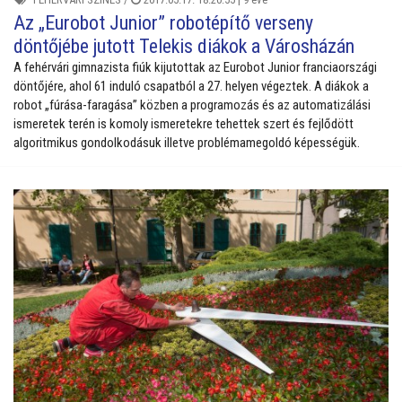
Az „Eurobot Junior” robotépítő verseny
döntőjébe jutott Telekis diákok a Városházán
A fehérvári gimnazista fiúk kijutottak az Eurobot Junior franciaországi
döntőjére, ahol 61 induló csapatból a 27. helyen végeztek. A diákok a
robot „fúrása-faragása” közben a programozás és az automatizálási
ismeretek terén is komoly ismeretekre tehettek szert és fejlődött
algoritmikus gondolkodásuk illetve problémamegoldó képességük.