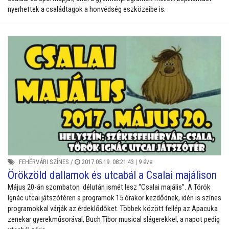
nyerhettek a családtagok a honvédség eszközeibe is.
FEHÉRVÁRI SZÍNES
/
2017.05.19. 08:21:43 |
9 éve
Örökzöld dallamok és utcabál a Csalai majálison
Május 20-án szombaton délután ismét lesz “Csalai majális”. A Török
Ignác utcai játszótéren a programok 15 órakor kezdődnek, idén is színes
programokkal várják az érdeklődőket. Többek között fellép az Apacuka
zenekar gyerekműsorával, Buch Tibor musical slágerekkel, a napot pedig