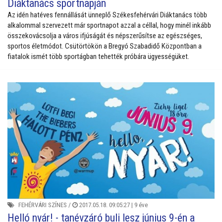
Diáktanács sportnapján
Az idén hatéves fennállását ünneplő Székesfehérvári Diáktanács több
alkalommal szervezett már sportnapot azzal a céllal, hogy minél inkább
összekovácsolja a város ifjúságát és népszerűsítse az egészséges,
sportos életmódot. Csütörtökön a Bregyó Szabadidő Központban a
fiatalok ismét több sportágban tehették próbára ügyességüket.
FEHÉRVÁRI SZÍNES
/
2017.05.18. 09:05:27 |
9 éve
Helló nyár! - tanévzáró buli lesz június 9-én a