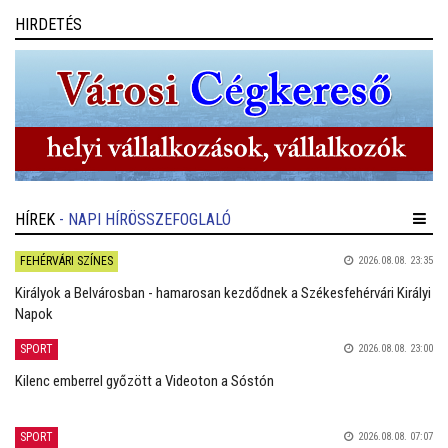
HIRDETÉS
HÍREK
- NAPI HÍRÖSSZEFOGLALÓ
FEHÉRVÁRI SZÍNES
2026.08.08. 23:35
Királyok a Belvárosban - hamarosan kezdődnek a Székesfehérvári Királyi
Napok
SPORT
2026.08.08. 23:00
Kilenc emberrel győzött a Videoton a Sóstón
SPORT
2026.08.08. 07:07