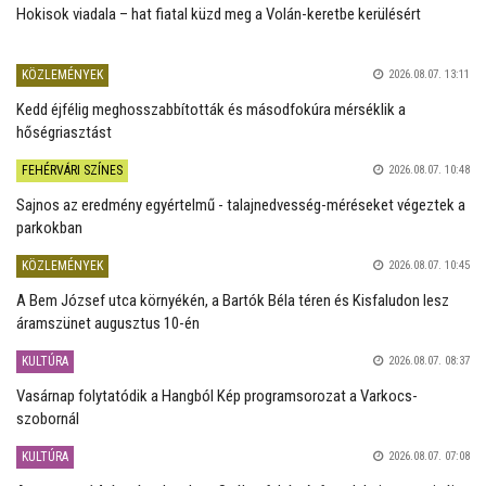
Hokisok viadala – hat fiatal küzd meg a Volán-keretbe kerülésért
KÖZLEMÉNYEK
2026.08.07. 13:11
Kedd éjfélig meghosszabbították és másodfokúra mérséklik a
hőségriasztást
FEHÉRVÁRI SZÍNES
2026.08.07. 10:48
Sajnos az eredmény egyértelmű - talajnedvesség-méréseket végeztek a
parkokban
KÖZLEMÉNYEK
2026.08.07. 10:45
A Bem József utca környékén, a Bartók Béla téren és Kisfaludon lesz
áramszünet augusztus 10-én
KULTÚRA
2026.08.07. 08:37
Vasárnap folytatódik a Hangból Kép programsorozat a Varkocs-
szobornál
KULTÚRA
2026.08.07. 07:08