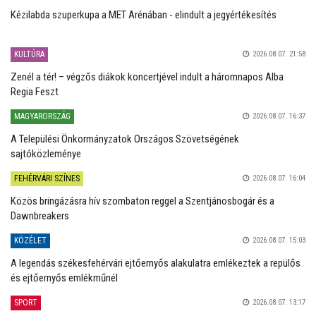
Kézilabda szuperkupa a MET Arénában - elindult a jegyértékesítés
KULTÚRA
2026.08.07. 21:58
Zenél a tér! – végzős diákok koncertjével indult a háromnapos Alba
Regia Feszt
MAGYARORSZÁG
2026.08.07. 16:37
A Települési Önkormányzatok Országos Szövetségének
sajtóközleménye
FEHÉRVÁRI SZÍNES
2026.08.07. 16:04
Közös bringázásra hív szombaton reggel a Szentjánosbogár és a
Dawnbreakers
KÖZÉLET
2026.08.07. 15:03
A legendás székesfehérvári ejtőernyős alakulatra emlékeztek a repülős
és ejtőernyős emlékműnél
SPORT
2026.08.07. 13:17