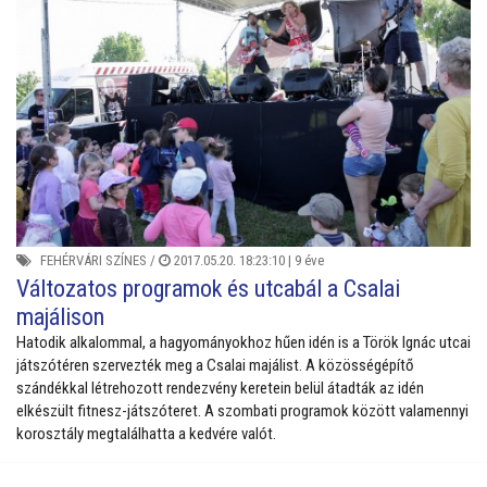
FEHÉRVÁRI SZÍNES
/
2017.05.20. 18:23:10 |
9 éve
Változatos programok és utcabál a Csalai
majálison
Hatodik alkalommal, a hagyományokhoz hűen idén is a Török Ignác utcai
játszótéren szervezték meg a Csalai majálist. A közösségépítő
szándékkal létrehozott rendezvény keretein belül átadták az idén
elkészült fitnesz-játszóteret. A szombati programok között valamennyi
korosztály megtalálhatta a kedvére valót.