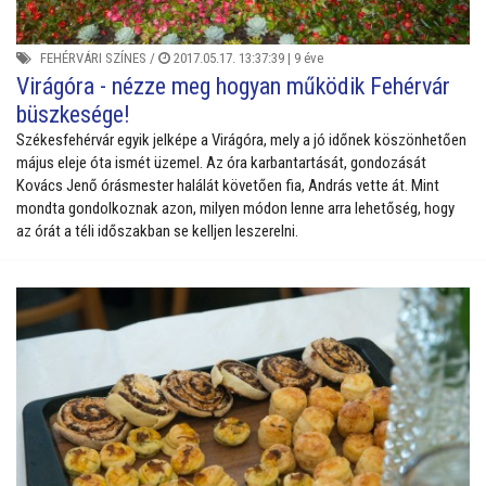
FEHÉRVÁRI SZÍNES
/
2017.05.17. 13:37:39 |
9 éve
Virágóra - nézze meg hogyan működik Fehérvár
büszkesége!
Székesfehérvár egyik jelképe a Virágóra, mely a jó időnek köszönhetően
május eleje óta ismét üzemel. Az óra karbantartását, gondozását
Kovács Jenő órásmester halálát követően fia, András vette át. Mint
mondta gondolkoznak azon, milyen módon lenne arra lehetőség, hogy
az órát a téli időszakban se kelljen leszerelni.