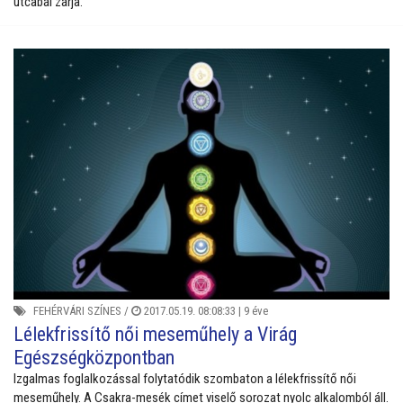
utcabál zárja.
FEHÉRVÁRI SZÍNES
/
2017.05.19. 08:08:33 |
9 éve
Lélekfrissítő női meseműhely a Virág
Egészségközpontban
Izgalmas foglalkozással folytatódik szombaton a lélekfrissítő női
meseműhely. A Csakra-mesék címet viselő sorozat nyolc alkalomból áll.