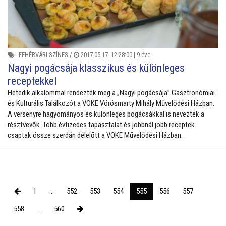
FEHÉRVÁRI SZÍNES
/
2017.05.17. 12:28:00 |
9 éve
Nagyi pogácsája klasszikus és különleges
receptekkel
Hetedik alkalommal rendezték meg a „Nagyi pogácsája” Gasztronómiai
és Kulturális Találkozót a VOKE Vörösmarty Mihály Művelődési Házban.
A versenyre hagyományos és különleges pogácsákkal is neveztek a
résztvevők. Több évtizedes tapasztalat és jobbnál jobb receptek
csaptak össze szerdán délelőtt a VOKE Művelődési Házban.
1
...
552
553
554
555
556
557
558
...
560