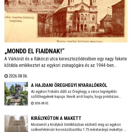
„MONDD EL FIAIDNAK!”
A Várkörút és a Rákóczi utca kereszteződésében egy nagy fekete
kőtábla emlékeztet az egykori zsinagógára és az 1944-ben
elhurcolt zsidóságra. Ha a helyi izraelita közösségről van szó, a
2026.08.06.
legtöbben a vészkorszakot és az azt közvetlenül megelőző
éveket idézik fel. Talán azért, mert nem ismerik a korábbi időket,
A HAJDANI ÖREGHEGYI NYARALÓKRÓL
mint ahogy sokan azt sem tudják: ma is létezik hitközség a
Az egykori Fiskális dűlő az Öreghegy, a város legrégebbi
szőlőhegyének kapuja. Nevét arról kapta, hogy présházas
városban.
telkeit többnyire városi tisztviselők, hivatalnokok vásárolták
2026.08.02.
meg, amelyeken kisebb-nagyobb szőlőhegyi lakokat, több
esetben neves építészek által tervezett villákat építtettek,
kereszteket és más emlékeket emeltek. A környéket egy
KIRÁLYKÚTON A MAKETT
rövidebb sétával bejárva számos érdekességre bukkanhatunk.
Mostantól a Királykút Emlékházban nézhető meg az egykori
székesfehérvári koronázóbazilika 1:75 méretarányú makettje. A