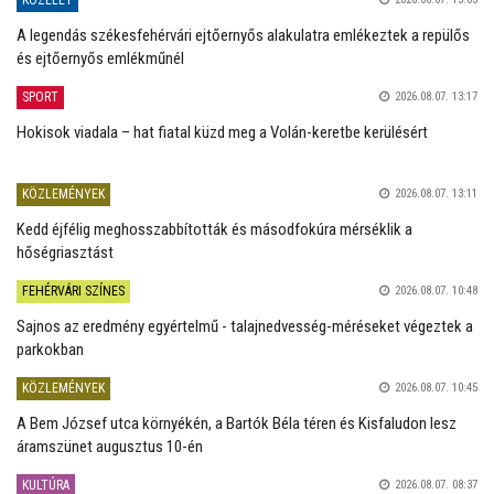
KÖZÉLET
A legendás székesfehérvári ejtőernyős alakulatra emlékeztek a repülős
és ejtőernyős emlékműnél
SPORT
2026.08.07. 13:17
Hokisok viadala – hat fiatal küzd meg a Volán-keretbe kerülésért
KÖZLEMÉNYEK
2026.08.07. 13:11
Kedd éjfélig meghosszabbították és másodfokúra mérséklik a
hőségriasztást
FEHÉRVÁRI SZÍNES
2026.08.07. 10:48
Sajnos az eredmény egyértelmű - talajnedvesség-méréseket végeztek a
parkokban
KÖZLEMÉNYEK
2026.08.07. 10:45
A Bem József utca környékén, a Bartók Béla téren és Kisfaludon lesz
áramszünet augusztus 10-én
KULTÚRA
2026.08.07. 08:37