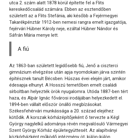
utca 2. szám alatt 1878 körül építette fel a Flits
kereskedőcsalád számára. Ebben az esztendőben
született az a Flits Stefánia, aki később a Fejérmegyei
Takarékpénztár 1912-ben nemesi rangra emelt igazgatója,
fejérvári Hübner Károly neje, ezáltal Hübner Nándor és
Sáfrán Mária menye lett.
A fiú
Az 1863-ban született legidősebb fiú, Jenő a ciszterci
gimnázium elvégzése után apja nyomdokain járva szintén
építésznek tanult Bécsben. Húszas évei elején járt, amikor
édesapja elhunyt. A Hosszú temetőben emelt családi
sírboltban helyezték örök nyugalomra. Utóda 1887-ben tért
haza, és Alpár Ignác fővárosi irodájában helyezkedett el.
1894-ben vállalt először önálló megbízásokat.
Székesfehérvári munkássága a 20. század elejéhez
kötődik. A korszak kórházépítőjeként ő tervezte a Kégl
György nagylelkű adománya révén megvalósuló Vármegyei
Szent György Kórház épületegyüttesét. Az alapítványi
közkórházként működő intézmény öt, külön-külön