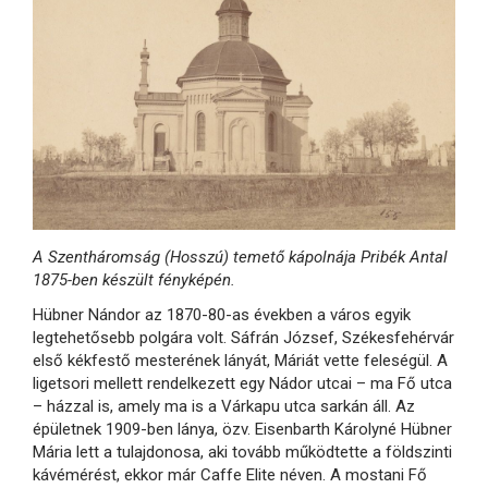
A Szentháromság (Hosszú) temető kápolnája Pribék Antal
1875-ben készült fényképén.
Hübner Nándor az 1870-80-as években a város egyik
legtehetősebb polgára volt. Sáfrán József, Székesfehérvár
első kékfestő mesterének lányát, Máriát vette feleségül. A
ligetsori mellett rendelkezett egy Nádor utcai – ma Fő utca
– házzal is, amely ma is a Várkapu utca sarkán áll. Az
épületnek 1909-ben lánya, özv. Eisenbarth Károlyné Hübner
Mária lett a tulajdonosa, aki tovább működtette a földszinti
kávémérést, ekkor már Caffe Elite néven. A mostani Fő