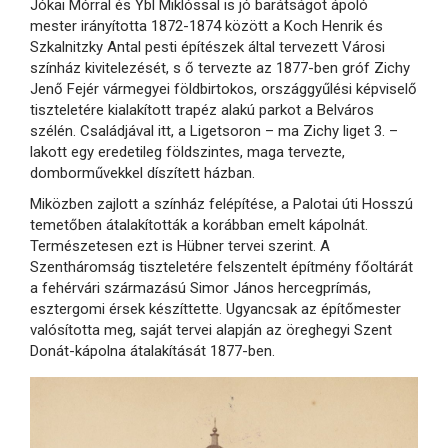
Jókai Mórral és Ybl Miklóssal is jó barátságot ápoló
mester irányította 1872-1874 között a Koch Henrik és
Szkalnitzky Antal pesti építészek által tervezett Városi
színház kivitelezését, s ő tervezte az 1877-ben gróf Zichy
Jenő Fejér vármegyei földbirtokos, országgyűlési képviselő
tiszteletére kialakított trapéz alakú parkot a Belváros
szélén. Családjával itt, a Ligetsoron – ma Zichy liget 3. –
lakott egy eredetileg földszintes, maga tervezte,
domborművekkel díszített házban.
Miközben zajlott a színház felépítése, a Palotai úti Hosszú
temetőben átalakították a korábban emelt kápolnát.
Természetesen ezt is Hübner tervei szerint. A
Szentháromság tiszteletére felszentelt építmény főoltárát
a fehérvári származású Simor János hercegprímás,
esztergomi érsek készíttette. Ugyancsak az építőmester
valósította meg, saját tervei alapján az öreghegyi Szent
Donát-kápolna átalakítását 1877-ben.