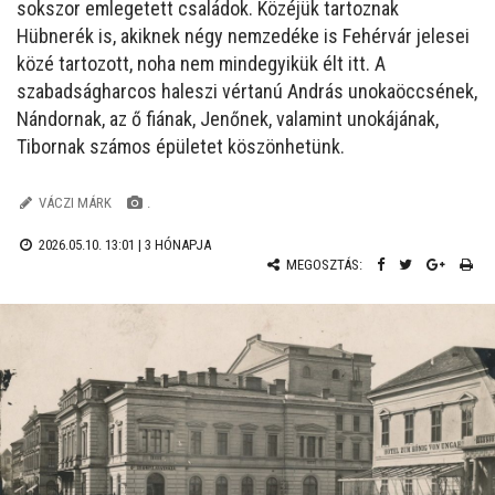
sokszor emlegetett családok. Közéjük tartoznak
Hübnerék is, akiknek négy nemzedéke is Fehérvár jelesei
közé tartozott, noha nem mindegyikük élt itt. A
szabadságharcos haleszi vértanú András unokaöccsének,
Nándornak, az ő fiának, Jenőnek, valamint unokájának,
Tibornak számos épületet köszönhetünk.
VÁCZI MÁRK
.
2026.05.10. 13:01 |
3 HÓNAPJA
MEGOSZTÁS: