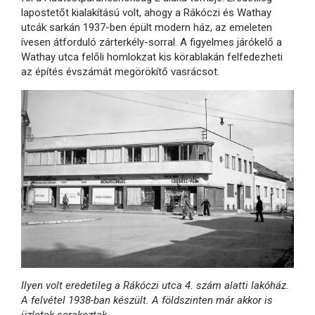
lapostetőt kialakítású volt, ahogy a Rákóczi és Wathay
utcák sarkán 1937-ben épült modern ház, az emeleten
ívesen átforduló zárterkély-sorral. A figyelmes járókelő a
Wathay utca felőli homlokzat kis körablakán felfedezheti
az építés évszámát megörökítő vasrácsot.
Ilyen volt eredetileg a Rákóczi utca 4. szám alatti lakóház.
A felvétel 1938-ban készült. A földszinten már akkor is
üzletek sorakoztak.