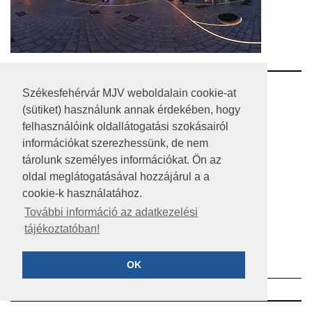
RSS
Székesfehérvár MJV weboldalain cookie-at
(sütiket) használunk annak érdekében, hogy
A HONLAP 2017.03.31-I ÁLLAPOTA
felhasználóink oldallátogatási szokásairól
információkat szerezhessünk, de nem
JOGI NYILATKOZAT
tárolunk személyes információkat. Ön az
IMPRESSZUM
oldal meglátogatásával hozzájárul a a
cookie-k használatához.
MÉDIAAJÁNLAT
További információ az adatkezelési
tájékoztatóban!
KÖZÉRDEKŰ ADATOK
ADATVÉDELEM
OK
©2023 SZÉKESFEHÉRVÁR MEGYEI JOGÚ VÁROS