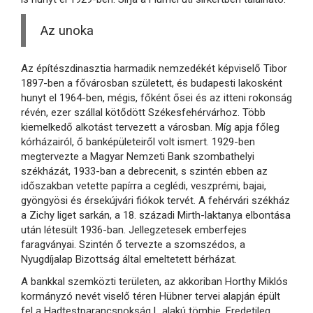
Az unoka
Az építészdinasztia harmadik nemzedékét képviselő Tibor
1897-ben a fővárosban született, és budapesti lakosként
hunyt el 1964-ben, mégis, főként ősei és az itteni rokonság
révén, ezer szállal kötődött Székesfehérvárhoz. Több
kiemelkedő alkotást tervezett a városban. Míg apja főleg
kórházairól, ő banképületeiről volt ismert. 1929-ben
megtervezte a Magyar Nemzeti Bank szombathelyi
székházát, 1933-ban a debrecenit, s szintén ebben az
időszakban vetette papírra a ceglédi, veszprémi, bajai,
gyöngyösi és érsekújvári fiókok tervét. A fehérvári székház
a Zichy liget sarkán, a 18. századi Mirth-laktanya elbontása
után létesült 1936-ban. Jellegzetesek emberfejes
faragványai. Szintén ő tervezte a szomszédos, a
Nyugdíjalap Bizottság által emeltetett bérházat.
A bankkal szemközti területen, az akkoriban Horthy Miklós
kormányzó nevét viselő téren Hübner tervei alapján épült
fel a Hadtestparancsnokság L alakú tömbje. Eredetileg