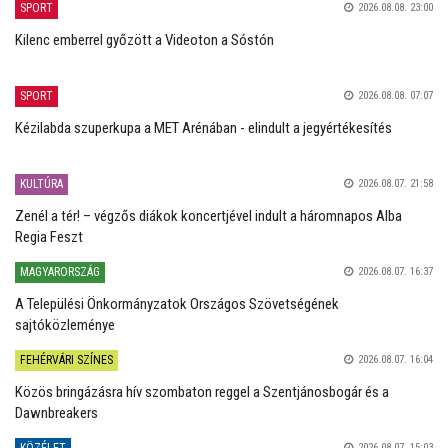
SPORT
2026.08.08. 23:00
Kilenc emberrel győzött a Videoton a Sóstón
SPORT
2026.08.08. 07:07
Kézilabda szuperkupa a MET Arénában - elindult a jegyértékesítés
KULTÚRA
2026.08.07. 21:58
Zenél a tér! – végzős diákok koncertjével indult a háromnapos Alba
Regia Feszt
MAGYARORSZÁG
2026.08.07. 16:37
A Települési Önkormányzatok Országos Szövetségének
sajtóközleménye
FEHÉRVÁRI SZÍNES
2026.08.07. 16:04
Közös bringázásra hív szombaton reggel a Szentjánosbogár és a
Dawnbreakers
2026.08.07. 15:03