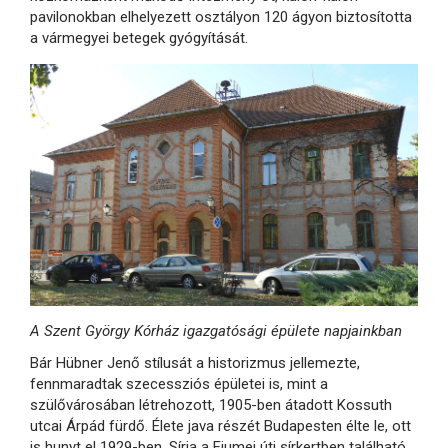
pavilonokban elhelyezett osztályon 120 ágyon biztosította
a vármegyei betegek gyógyítását.
A Szent György Kórház igazgatósági épülete napjainkban
Bár Hübner Jenő stílusát a historizmus jellemezte,
fennmaradtak szecessziós épületei is, mint a
szülővárosában létrehozott, 1905-ben átadott Kossuth
utcai Árpád fürdő. Élete java részét Budapesten élte le, ott
is hunyt el 1929-ben. Sírja a Fiumei úti sírkertben található.