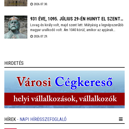
hatalmas templom 12. századi állapotát bemutató – még 2013-
2026.07.30.
ban készített – modellt a Fejér Szövetség ajándékozta
Székesfehérvárnak. Az épületrekonstrukciót Földi Zoltán
önkormányzati képviselő vette át csütörtökön.
931 ÉVE, 1095. JÚLIUS 29-ÉN HUNYT EL SZENT
Lovag és király volt, majd szent lett. Mátyásig a legnépszerűbb
LÁSZLÓ KIRÁLY
magyar uralkodó volt. Ám 1040 körül, amikor az apjának
menedéket adó Lengyelországban világra jött, Géza nevű bátyja
2026.07.29.
után másodikként, ebből vajmi keveset lehetett sejteni.
Természetesen I. (Szent) László királyunkról van szó, aki 930
évvel ezelőtt e napon hunyt el.
HIRDETÉS
HÍREK
- NAPI HÍRÖSSZEFOGLALÓ