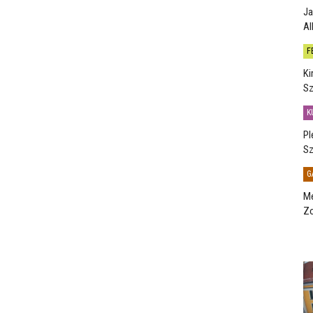
Ja
Al
F
Ki
Sz
K
Pl
Sz
G
Me
Zo