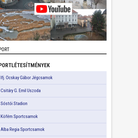
PORT
PORTLÉTESÍTMÉNYEK
Ifj. Ocskay Gábor Jégcsarnok
Csitáry G. Emil Uszoda
Sóstói Stadion
Köfém Sportcsarnok
Alba Regia Sportcsarnok