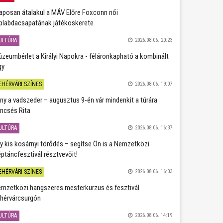
aposan átalakul a MÁV Előre Foxconn női
plabdacsapatának játékoskerete
ULTÚRA
2026.08.06. 20:23
zeumbérlet a Királyi Napokra - féláronkapható a kombinált
gy
EHÉRVÁRI SZÍNES
2026.08.06. 19:07
ány a vadszeder – augusztus 9-én vár mindenkit a túrára
ncsés Rita
ULTÚRA
2026.08.06. 16:37
y kis kosárnyi törődés – segítse Ön is a Nemzetközi
ptáncfesztivál résztvevőit!
EHÉRVÁRI SZÍNES
2026.08.06. 16:03
mzetközi hangszeres mesterkurzus és fesztivál
hérvárcsurgón
ULTÚRA
2026.08.06. 14:19