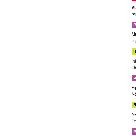
Al
rö
K
Mú
je
F
Ir
Le
K
Eg
Né
F
Ne
Fe
K