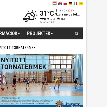
31°C
30.6°C
/
30.6°C
Szórványos fel...
8.75
351°
km/h
Frissítve: 10:52
Keresés
ORMÁCIÓK
PROJEKTEK
YITOTT TORNATERMEK