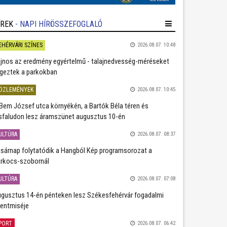
ÍREK
- NAPI HÍRÖSSZEFOGLALÓ
EHÉRVÁRI SZÍNES
2026.08.07. 10:48
jnos az eredmény egyértelmű - talajnedvesség-méréseket
geztek a parkokban
ÖZLEMÉNYEK
2026.08.07. 10:45
Bem József utca környékén, a Bartók Béla téren és
sfaludon lesz áramszünet augusztus 10-én
ULTÚRA
2026.08.07. 08:37
sárnap folytatódik a Hangból Kép programsorozat a
rkocs-szobornál
ULTÚRA
2026.08.07. 07:08
gusztus 14-én pénteken lesz Székesfehérvár fogadalmi
entmiséje
PORT
2026.08.07. 06:42