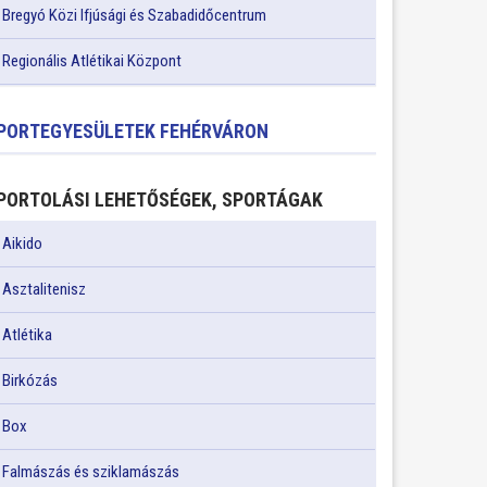
Bregyó Közi Ifjúsági és Szabadidőcentrum
Regionális Atlétikai Központ
PORTEGYESÜLETEK FEHÉRVÁRON
PORTOLÁSI LEHETŐSÉGEK, SPORTÁGAK
Aikido
Asztalitenisz
Atlétika
Birkózás
Box
Falmászás és sziklamászás