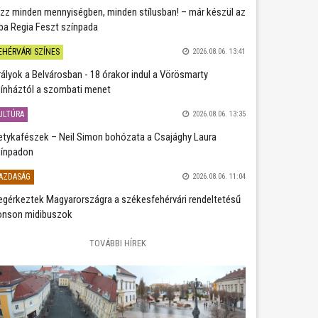
zz minden mennyiségben, minden stílusban! – már készül az
ba Regia Feszt színpada
EHÉRVÁRI SZÍNES
2026.08.06. 13:41
rályok a Belvárosban - 18 órakor indul a Vörösmarty
ínháztól a szombati menet
ULTÚRA
2026.08.06. 13:35
etykafészek – Neil Simon bohózata a Csajághy Laura
ínpadon
AZDASÁG
2026.08.06. 11:04
gérkeztek Magyarországra a székesfehérvári rendeltetésű
nson midibuszok
TOVÁBBI HÍREK