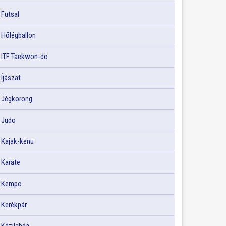
Futsal
Hőlégballon
ITF Taekwon-do
Íjászat
Jégkorong
Judo
Kajak-kenu
Karate
Kempo
Kerékpár