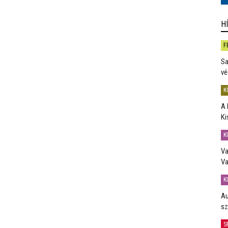
H
F
Sa
vé
K
A 
Ki
K
Va
Va
K
Au
sz
S