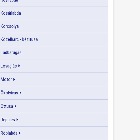
Kézilabda
Kosárlabda
Korcsolya
Közelharc - kézitusa
Ladbarúgás
Lovaglás
Motor
Ökölvívás
Öttusa
Repülés
Röplabda