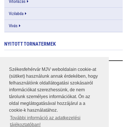
Vitorlázás
Vizilabda
Vívás
NYITOTT TORNATERMEK
RSS
Székesfehérvár MJV weboldalain cookie-at
(sütiket) használunk annak érdekében, hogy
A HONLAP 2017.03.31-I ÁLLAPOTA
felhasználóink oldallátogatási szokásairól
információkat szerezhessünk, de nem
JOGI NYILATKOZAT
tárolunk személyes információkat. Ön az
IMPRESSZUM
oldal meglátogatásával hozzájárul a a
cookie-k használatához.
MÉDIAAJÁNLAT
További információ az adatkezelési
tájékoztatóban!
KÖZÉRDEKŰ ADATOK