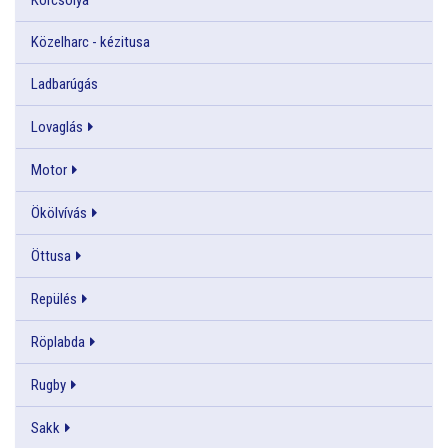
Közelharc - kézitusa
Ladbarúgás
Lovaglás
Motor
Ökölvívás
Öttusa
Repülés
Röplabda
Rugby
Sakk