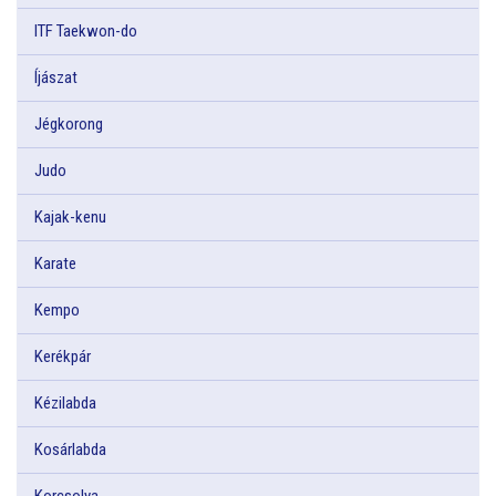
ITF Taekwon-do
Íjászat
Jégkorong
Judo
Kajak-kenu
Karate
Kempo
Kerékpár
Kézilabda
Kosárlabda
Korcsolya