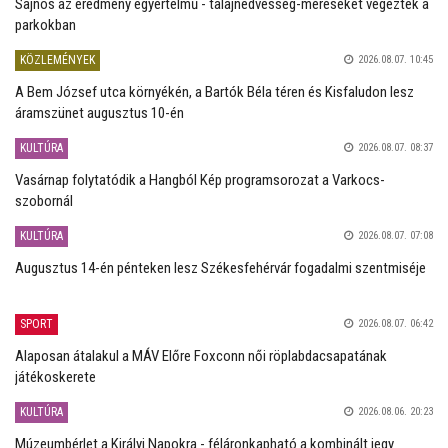
Sajnos az eredmény egyértelmű - talajnedvesség-méréseket végeztek a
parkokban
KÖZLEMÉNYEK
2026.08.07. 10:45
A Bem József utca környékén, a Bartók Béla téren és Kisfaludon lesz
áramszünet augusztus 10-én
KULTÚRA
2026.08.07. 08:37
Vasárnap folytatódik a Hangból Kép programsorozat a Varkocs-
szobornál
KULTÚRA
2026.08.07. 07:08
Augusztus 14-én pénteken lesz Székesfehérvár fogadalmi szentmiséje
SPORT
2026.08.07. 06:42
Alaposan átalakul a MÁV Előre Foxconn női röplabdacsapatának
játékoskerete
KULTÚRA
2026.08.06. 20:23
Múzeumbérlet a Királyi Napokra - féláronkapható a kombinált jegy