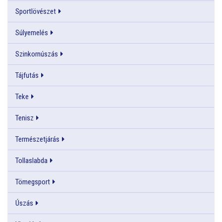
Sportlövészet
Súlyemelés
Szinkornúszás
Tájfutás
Teke
Tenisz
Természetjárás
Tollaslabda
Tömegsport
Úszás