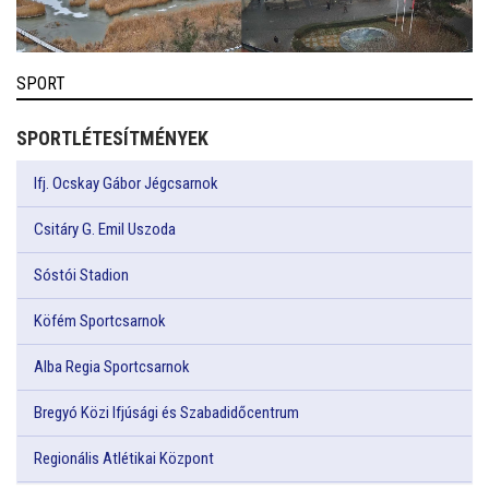
SPORT
SPORTLÉTESÍTMÉNYEK
Ifj. Ocskay Gábor Jégcsarnok
Csitáry G. Emil Uszoda
Sóstói Stadion
Köfém Sportcsarnok
Alba Regia Sportcsarnok
Bregyó Közi Ifjúsági és Szabadidőcentrum
Regionális Atlétikai Központ