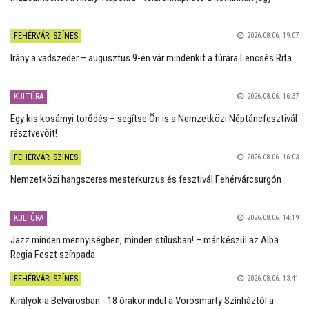
FEHÉRVÁRI SZÍNES
2026.08.06. 19:07
Irány a vadszeder – augusztus 9-én vár mindenkit a túrára Lencsés Rita
KULTÚRA
2026.08.06. 16:37
Egy kis kosárnyi törődés – segítse Ön is a Nemzetközi Néptáncfesztivál
résztvevőit!
FEHÉRVÁRI SZÍNES
2026.08.06. 16:03
Nemzetközi hangszeres mesterkurzus és fesztivál Fehérvárcsurgón
KULTÚRA
2026.08.06. 14:19
Jazz minden mennyiségben, minden stílusban! – már készül az Alba
Regia Feszt színpada
FEHÉRVÁRI SZÍNES
2026.08.06. 13:41
Királyok a Belvárosban - 18 órakor indul a Vörösmarty Színháztól a