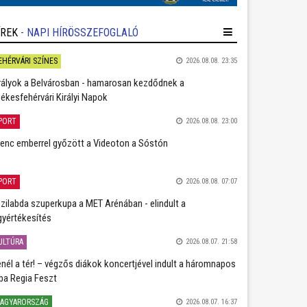
ÍREK
- NAPI HÍRÖSSZEFOGLALÓ
EHÉRVÁRI SZÍNES
2026.08.08. 23:35
rályok a Belvárosban - hamarosan kezdődnek a
ékesfehérvári Királyi Napok
PORT
2026.08.08. 23:00
lenc emberrel győzött a Videoton a Sóstón
PORT
2026.08.08. 07:07
zilabda szuperkupa a MET Arénában - elindult a
gyértékesítés
ULTÚRA
2026.08.07. 21:58
nél a tér! – végzős diákok koncertjével indult a háromnapos
ba Regia Feszt
AGYARORSZÁG
2026.08.07. 16:37