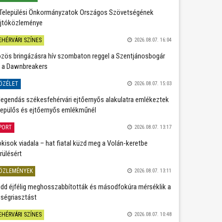
Települési Önkormányzatok Országos Szövetségének
jtóközleménye
EHÉRVÁRI SZÍNES
2026.08.07. 16:04
zös bringázásra hív szombaton reggel a Szentjánosbogár
 a Dawnbreakers
ÖZÉLET
2026.08.07. 15:03
legendás székesfehérvári ejtőernyős alakulatra emlékeztek
repülős és ejtőernyős emlékműnél
PORT
2026.08.07. 13:17
kisok viadala – hat fiatal küzd meg a Volán-keretbe
rülésért
ÖZLEMÉNYEK
2026.08.07. 13:11
dd éjfélig meghosszabbították és másodfokúra mérséklik a
ségriasztást
EHÉRVÁRI SZÍNES
2026.08.07. 10:48