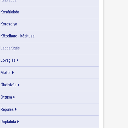
Kézilabda
Kosárlabda
Korcsolya
Közelharc - kézitusa
Ladbarúgás
Lovaglás
Motor
Ökölvívás
Öttusa
Repülés
Röplabda