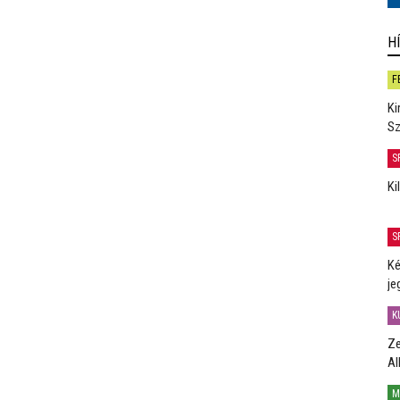
H
F
Ki
Sz
S
Ki
S
Ké
je
K
Ze
Al
M