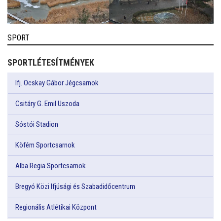
SPORT
SPORTLÉTESÍTMÉNYEK
Ifj. Ocskay Gábor Jégcsarnok
Csitáry G. Emil Uszoda
Sóstói Stadion
Köfém Sportcsarnok
Alba Regia Sportcsarnok
Bregyó Közi Ifjúsági és Szabadidőcentrum
Regionális Atlétikai Központ