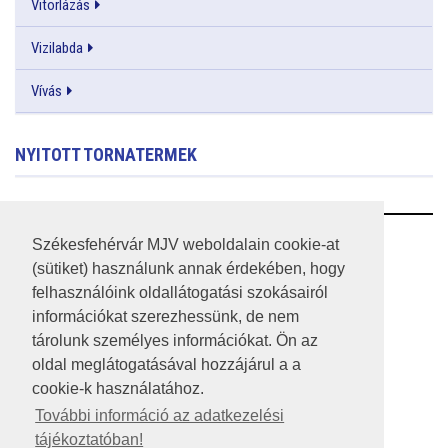
Vitorlázás
Vizilabda
Vívás
NYITOTT TORNATERMEK
RSS
Székesfehérvár MJV weboldalain cookie-at
(sütiket) használunk annak érdekében, hogy
A HONLAP 2017.03.31-I ÁLLAPOTA
felhasználóink oldallátogatási szokásairól
információkat szerezhessünk, de nem
JOGI NYILATKOZAT
tárolunk személyes információkat. Ön az
IMPRESSZUM
oldal meglátogatásával hozzájárul a a
cookie-k használatához.
MÉDIAAJÁNLAT
További információ az adatkezelési
tájékoztatóban!
KÖZÉRDEKŰ ADATOK