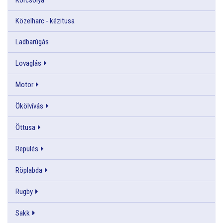
Közelharc - kézitusa
Ladbarúgás
Lovaglás
Motor
Ökölvívás
Öttusa
Repülés
Röplabda
Rugby
Sakk