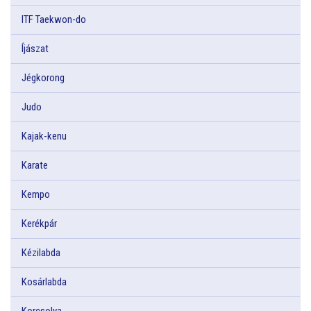
ITF Taekwon-do
Íjászat
Jégkorong
Judo
Kajak-kenu
Karate
Kempo
Kerékpár
Kézilabda
Kosárlabda
Korcsolya