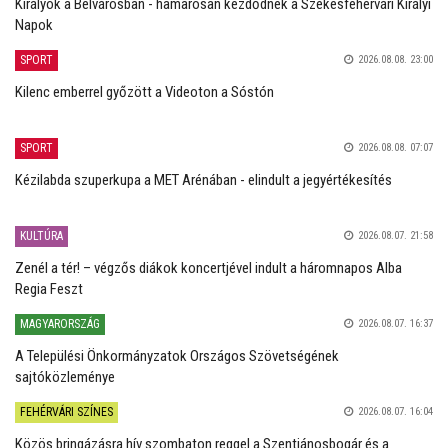
Királyok a Belvárosban - hamarosan kezdődnek a Székesfehérvári Királyi
Napok
SPORT
2026.08.08. 23:00
Kilenc emberrel győzött a Videoton a Sóstón
SPORT
2026.08.08. 07:07
Kézilabda szuperkupa a MET Arénában - elindult a jegyértékesítés
KULTÚRA
2026.08.07. 21:58
Zenél a tér! – végzős diákok koncertjével indult a háromnapos Alba
Regia Feszt
MAGYARORSZÁG
2026.08.07. 16:37
A Települési Önkormányzatok Országos Szövetségének
sajtóközleménye
FEHÉRVÁRI SZÍNES
2026.08.07. 16:04
Közös bringázásra hív szombaton reggel a Szentjánosbogár és a