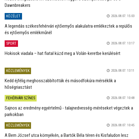
Dawnbreakers
KÖZÉLET
2026.08.07. 15:03
A legendás székesfehérvári ejtőernyős alakulatra emlékeztek a repülős
és ejtőernyős emlékműnél
SPORT
2026.08.07. 13:17
Hokisok viadala – hat fiatal küzd meg a Volán-keretbe kerülésért
KÖZLEMÉNYEK
2026.08.07. 13:11
Kedd éjfélig meghosszabbították és másodfokúra mérséklik a
hőségriasztást
FEHÉRVÁRI SZÍNES
2026.08.07. 10:48
Sajnos az eredmény egyértelmű - talajnedvesség-méréseket végeztek a
parkokban
KÖZLEMÉNYEK
2026.08.07. 10:45
A Bem József utca környékén, a Bartók Béla téren és Kisfaludon lesz