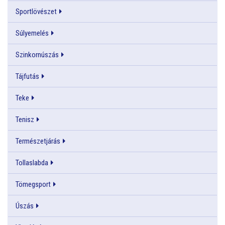
Sportlövészet
Súlyemelés
Szinkornúszás
Tájfutás
Teke
Tenisz
Természetjárás
Tollaslabda
Tömegsport
Úszás