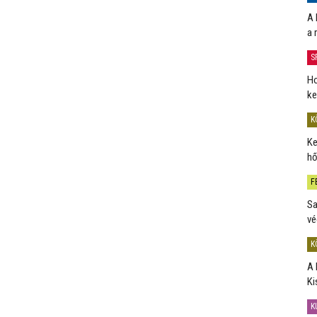
A 
a 
S
Ho
ke
K
Ke
hő
F
Sa
vé
K
A 
Ki
K