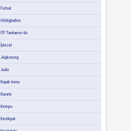
Futsal
Hőlégballon
ITF Taekwon-do
Íjászat
Jégkorong
Judo
Kajak-kenu
Karate
Kempo
Kerékpár