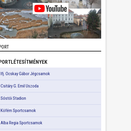
PORT
PORTLÉTESÍTMÉNYEK
Ifj. Ocskay Gábor Jégcsarnok
Csitáry G. Emil Uszoda
Sóstói Stadion
Köfém Sportcsarnok
Alba Regia Sportcsarnok