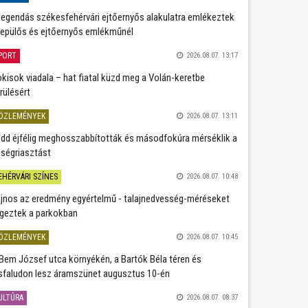
legendás székesfehérvári ejtőernyős alakulatra emlékeztek
repülős és ejtőernyős emlékműnél
PORT
2026.08.07. 13:17
kisok viadala – hat fiatal küzd meg a Volán-keretbe
rülésért
ÖZLEMÉNYEK
2026.08.07. 13:11
dd éjfélig meghosszabbították és másodfokúra mérséklik a
ségriasztást
EHÉRVÁRI SZÍNES
2026.08.07. 10:48
jnos az eredmény egyértelmű - talajnedvesség-méréseket
geztek a parkokban
ÖZLEMÉNYEK
2026.08.07. 10:45
Bem József utca környékén, a Bartók Béla téren és
sfaludon lesz áramszünet augusztus 10-én
ULTÚRA
2026.08.07. 08:37