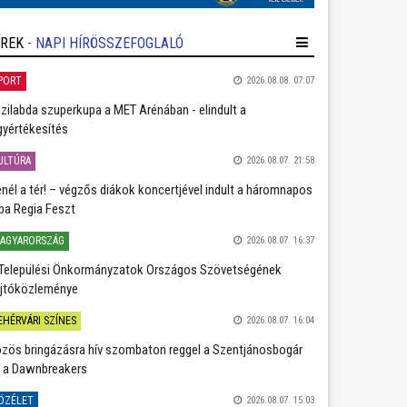
ÍREK
- NAPI HÍRÖSSZEFOGLALÓ
PORT
2026.08.08. 07:07
zilabda szuperkupa a MET Arénában - elindult a
gyértékesítés
ULTÚRA
2026.08.07. 21:58
nél a tér! – végzős diákok koncertjével indult a háromnapos
ba Regia Feszt
AGYARORSZÁG
2026.08.07. 16:37
Települési Önkormányzatok Országos Szövetségének
jtóközleménye
EHÉRVÁRI SZÍNES
2026.08.07. 16:04
zös bringázásra hív szombaton reggel a Szentjánosbogár
 a Dawnbreakers
ÖZÉLET
2026.08.07. 15:03