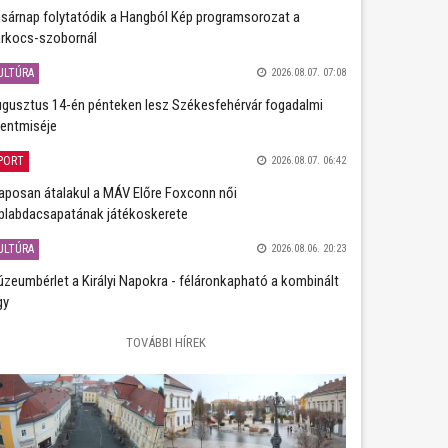
sárnap folytatódik a Hangból Kép programsorozat a
rkocs-szobornál
ULTÚRA
2026.08.07. 07:08
gusztus 14-én pénteken lesz Székesfehérvár fogadalmi
entmiséje
PORT
2026.08.07. 06:42
aposan átalakul a MÁV Előre Foxconn női
plabdacsapatának játékoskerete
ULTÚRA
2026.08.06. 20:23
zeumbérlet a Királyi Napokra - féláronkapható a kombinált
gy
TOVÁBBI HÍREK