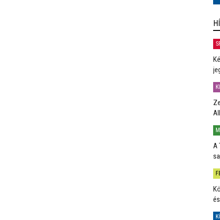
H
S
Ké
je
K
Ze
Al
M
A 
sa
F
Kö
és
K