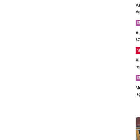
Va
Va
K
Au
sz
S
Al
rö
K
Mú
je