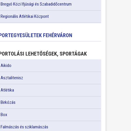
Bregyó Közi Ifjúsági és Szabadidőcentrum
Regionális Atlétikai Központ
PORTEGYESÜLETEK FEHÉRVÁRON
PORTOLÁSI LEHETŐSÉGEK, SPORTÁGAK
Aikido
Asztalitenisz
Atlétika
Birkózás
Box
Falmászás és sziklamászás