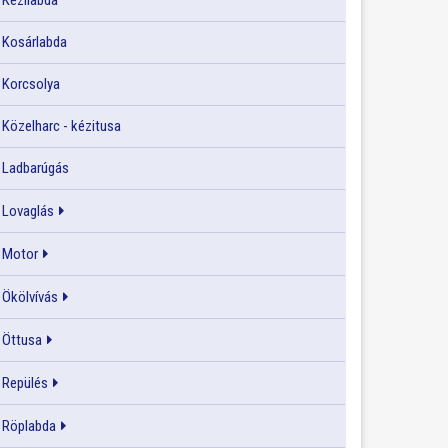
Kézilabda
Kosárlabda
Korcsolya
Közelharc - kézitusa
Ladbarúgás
Lovaglás
Motor
Ökölvívás
Öttusa
Repülés
Röplabda