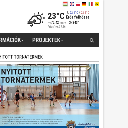
23°C
22.6°C
/
22.6°C
Erős felhőzet
2.42
343°
km/h
Frissítve: 07:56
Keresés
ORMÁCIÓK
PROJEKTEK
YITOTT TORNATERMEK