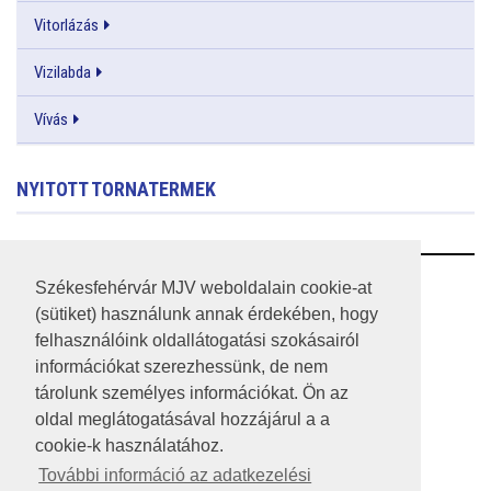
Vitorlázás
Vizilabda
Vívás
NYITOTT TORNATERMEK
RSS
Székesfehérvár MJV weboldalain cookie-at
(sütiket) használunk annak érdekében, hogy
A HONLAP 2017.03.31-I ÁLLAPOTA
felhasználóink oldallátogatási szokásairól
információkat szerezhessünk, de nem
JOGI NYILATKOZAT
tárolunk személyes információkat. Ön az
IMPRESSZUM
oldal meglátogatásával hozzájárul a a
cookie-k használatához.
MÉDIAAJÁNLAT
További információ az adatkezelési