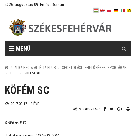
2026. augusztus 09. Emőd, Román
Keresés
MENÜ
ALBA REGIA ATLÉTIA KLUB
SPORTOLÁSI LEHETŐSÉGEK, SPORTÁGAK
TEKE
KÖFÉM SC
KÖFÉM SC
2017.03.17. |
9 ÉVE
MEGOSZTÁS:
Köfém SC
Telefonszám:
22/503-284