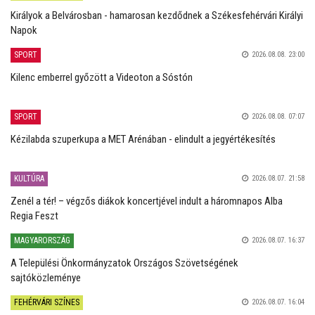
Királyok a Belvárosban - hamarosan kezdődnek a Székesfehérvári Királyi
Napok
SPORT
2026.08.08. 23:00
Kilenc emberrel győzött a Videoton a Sóstón
SPORT
2026.08.08. 07:07
Kézilabda szuperkupa a MET Arénában - elindult a jegyértékesítés
KULTÚRA
2026.08.07. 21:58
Zenél a tér! – végzős diákok koncertjével indult a háromnapos Alba
Regia Feszt
MAGYARORSZÁG
2026.08.07. 16:37
A Települési Önkormányzatok Országos Szövetségének
sajtóközleménye
FEHÉRVÁRI SZÍNES
2026.08.07. 16:04