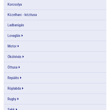
Korcsolya
Közelharc - kézitusa
Ladbarúgás
Lovaglás
Motor
Ökölvívás
Öttusa
Repülés
Röplabda
Rugby
Sakk