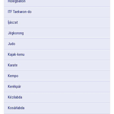
Hőlégballon
ITF Taekwon-do
Íjászat
Jégkorong
Judo
Kajak-kenu
Karate
Kempo
Kerékpár
Kézilabda
Kosárlabda