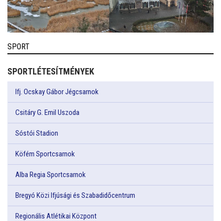
SPORT
SPORTLÉTESÍTMÉNYEK
Ifj. Ocskay Gábor Jégcsarnok
Csitáry G. Emil Uszoda
Sóstói Stadion
Köfém Sportcsarnok
Alba Regia Sportcsarnok
Bregyó Közi Ifjúsági és Szabadidőcentrum
Regionális Atlétikai Központ