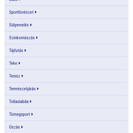
Sportlövészet
Súlyemelés
Szinkornúszás
Tájfutás
Teke
Tenisz
Természetjárás
Tollaslabda
Tömegsport
Úszás