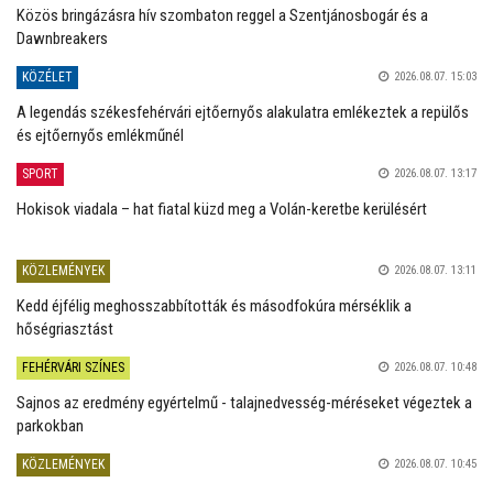
Közös bringázásra hív szombaton reggel a Szentjánosbogár és a
Dawnbreakers
KÖZÉLET
2026.08.07. 15:03
A legendás székesfehérvári ejtőernyős alakulatra emlékeztek a repülős
és ejtőernyős emlékműnél
SPORT
2026.08.07. 13:17
Hokisok viadala – hat fiatal küzd meg a Volán-keretbe kerülésért
KÖZLEMÉNYEK
2026.08.07. 13:11
Kedd éjfélig meghosszabbították és másodfokúra mérséklik a
hőségriasztást
FEHÉRVÁRI SZÍNES
2026.08.07. 10:48
Sajnos az eredmény egyértelmű - talajnedvesség-méréseket végeztek a
parkokban
KÖZLEMÉNYEK
2026.08.07. 10:45