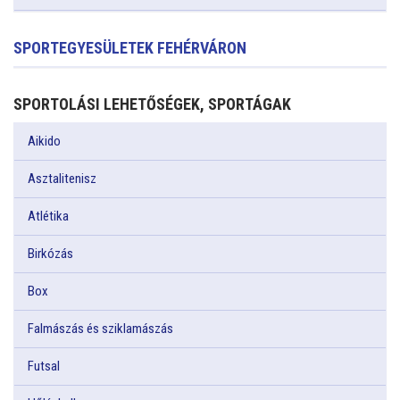
SPORTEGYESÜLETEK FEHÉRVÁRON
SPORTOLÁSI LEHETŐSÉGEK, SPORTÁGAK
Aikido
Asztalitenisz
Atlétika
Birkózás
Box
Falmászás és sziklamászás
Futsal