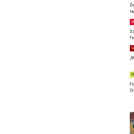
Ős
ta
S
Sz
Fe
V
„M
F
Fe
Or