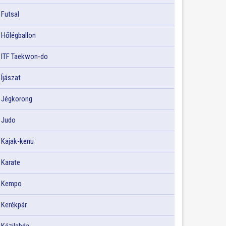
Futsal
Hőlégballon
ITF Taekwon-do
Íjászat
Jégkorong
Judo
Kajak-kenu
Karate
Kempo
Kerékpár