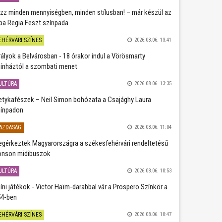
zz minden mennyiségben, minden stílusban! – már készül az
ba Regia Feszt színpada
EHÉRVÁRI SZÍNES
2026.08.06. 13:41
rályok a Belvárosban - 18 órakor indul a Vörösmarty
ínháztól a szombati menet
ULTÚRA
2026.08.06. 13:35
etykafészek – Neil Simon bohózata a Csajághy Laura
ínpadon
AZDASÁG
2026.08.06. 11:04
gérkeztek Magyarországra a székesfehérvári rendeltetésű
nson midibuszok
ULTÚRA
2026.08.06. 10:53
íni játékok - Victor Haïm-darabbal vár a Prospero Színkör a
4-ben
EHÉRVÁRI SZÍNES
2026.08.06. 10:47