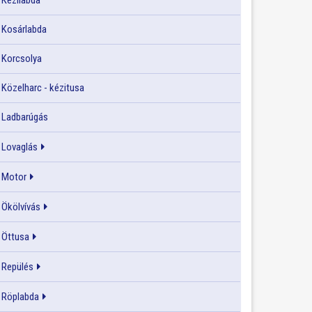
Kézilabda
Kosárlabda
Korcsolya
Közelharc - kézitusa
Ladbarúgás
Lovaglás
Motor
Ökölvívás
Öttusa
Repülés
Röplabda