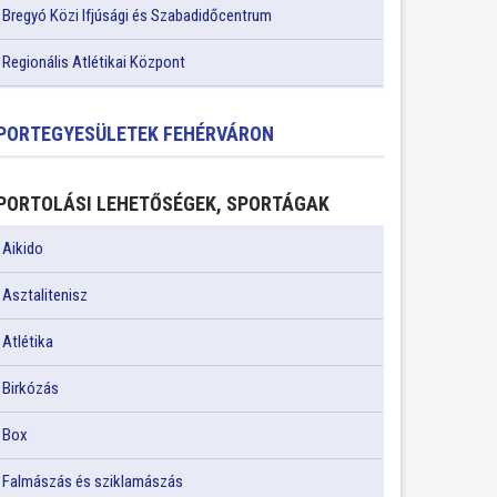
Bregyó Közi Ifjúsági és Szabadidőcentrum
Regionális Atlétikai Központ
PORTEGYESÜLETEK FEHÉRVÁRON
PORTOLÁSI LEHETŐSÉGEK, SPORTÁGAK
Aikido
Asztalitenisz
Atlétika
Birkózás
Box
Falmászás és sziklamászás