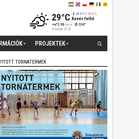
29°C
28.6°C
/
28.6°C
Kevés felhő
3.38
334°
km/h
Frissítve: 22:52
Keresés
ORMÁCIÓK
PROJEKTEK
YITOTT TORNATERMEK