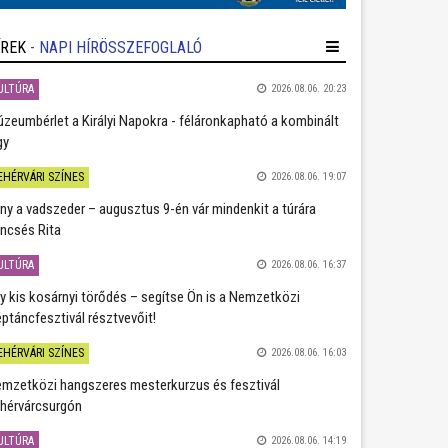
ÍREK
- NAPI HÍRÖSSZEFOGLALÓ
ULTÚRA
2026.08.06. 20:23
zeumbérlet a Királyi Napokra - féláronkapható a kombinált
gy
EHÉRVÁRI SZÍNES
2026.08.06. 19:07
ány a vadszeder – augusztus 9-én vár mindenkit a túrára
ncsés Rita
ULTÚRA
2026.08.06. 16:37
y kis kosárnyi törődés – segítse Ön is a Nemzetközi
ptáncfesztivál résztvevőit!
EHÉRVÁRI SZÍNES
2026.08.06. 16:03
mzetközi hangszeres mesterkurzus és fesztivál
hérvárcsurgón
ULTÚRA
2026.08.06. 14:19