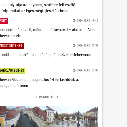
szel folytatja az ingyenes, szülésre felkészítő
nfolyamokat az Egészségfejlesztési Iroda
PORT
2026.08.06. 10:45
erb center érkezett, másodedző távozott – alakul az Alba
hérvár kerete
ÁROSTÖRTÉNET
2026.08.06. 09:52
ondd el fiaidnak!” - a zsidóság múltja Székesfehérváron
EHÉRVÁRI SZÍNES
2026.08.06. 07:03
hérvári Mézünnep - augusztus 14-én kezdődik az
szágzászló téren
TOVÁBBI HÍREK