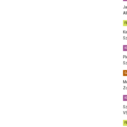
Ja
Al
F
Ki
Sz
K
Pl
Sz
G
Me
Zo
K
Sz
V5
F