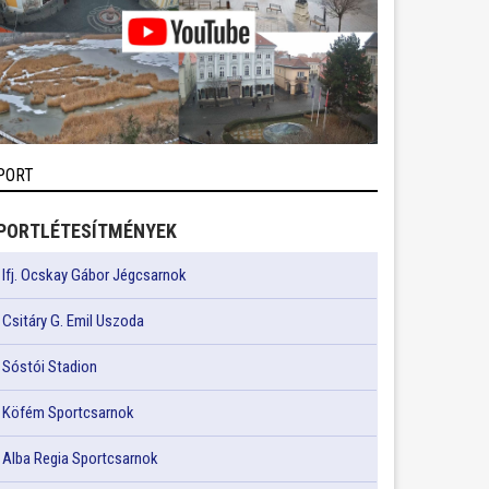
PORT
PORTLÉTESÍTMÉNYEK
Ifj. Ocskay Gábor Jégcsarnok
Csitáry G. Emil Uszoda
Sóstói Stadion
Köfém Sportcsarnok
Alba Regia Sportcsarnok