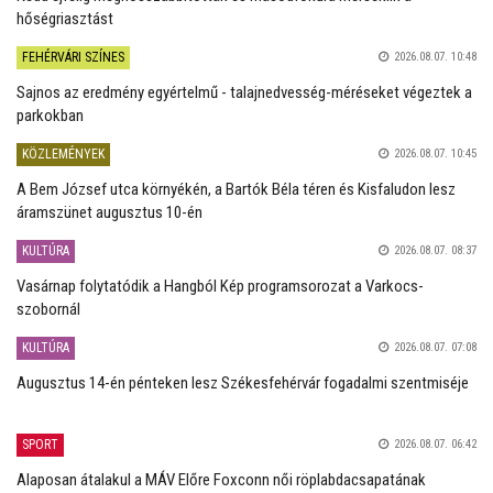
hőségriasztást
FEHÉRVÁRI SZÍNES
2026.08.07. 10:48
Sajnos az eredmény egyértelmű - talajnedvesség-méréseket végeztek a
parkokban
KÖZLEMÉNYEK
2026.08.07. 10:45
A Bem József utca környékén, a Bartók Béla téren és Kisfaludon lesz
áramszünet augusztus 10-én
KULTÚRA
2026.08.07. 08:37
Vasárnap folytatódik a Hangból Kép programsorozat a Varkocs-
szobornál
KULTÚRA
2026.08.07. 07:08
Augusztus 14-én pénteken lesz Székesfehérvár fogadalmi szentmiséje
SPORT
2026.08.07. 06:42
Alaposan átalakul a MÁV Előre Foxconn női röplabdacsapatának