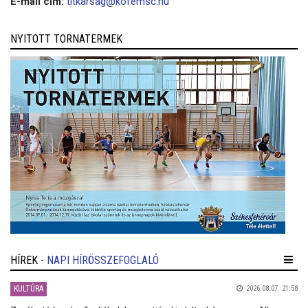
E-mail cím:
titkarsag@kofemsc.hu
NYITOTT TORNATERMEK
HÍREK
- NAPI HÍRÖSSZEFOGLALÓ
KULTÚRA
2026.08.07. 21:58