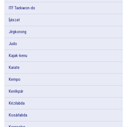
ITF Taekwon-do
Íjászat
Jégkorong
Judo
Kajak-kenu
Karate
Kempo
Kerékpár
Kézilabda
Kosárlabda
Korcsolya