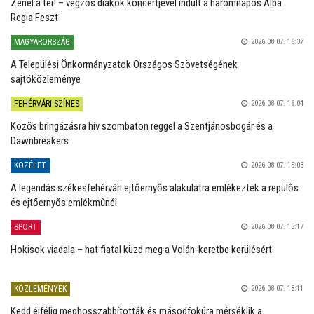
Zenél a tér! – végzős diákok koncertjével indult a háromnapos Alba
Regia Feszt
MAGYARORSZÁG
2026.08.07. 16:37
A Települési Önkormányzatok Országos Szövetségének
sajtóközleménye
FEHÉRVÁRI SZÍNES
2026.08.07. 16:04
Közös bringázásra hív szombaton reggel a Szentjánosbogár és a
Dawnbreakers
KÖZÉLET
2026.08.07. 15:03
A legendás székesfehérvári ejtőernyős alakulatra emlékeztek a repülős
és ejtőernyős emlékműnél
SPORT
2026.08.07. 13:17
Hokisok viadala – hat fiatal küzd meg a Volán-keretbe kerülésért
KÖZLEMÉNYEK
2026.08.07. 13:11
Kedd éjfélig meghosszabbították és másodfokúra mérséklik a