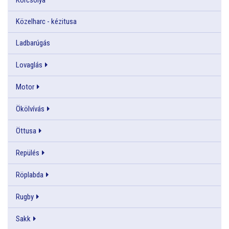
Közelharc - kézitusa
Ladbarúgás
Lovaglás
Motor
Ökölvívás
Öttusa
Repülés
Röplabda
Rugby
Sakk