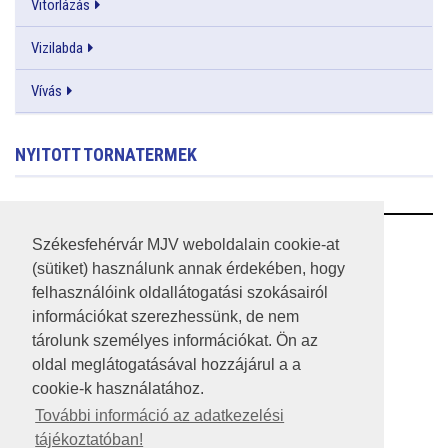
Vitorlázás
Vizilabda
Vívás
NYITOTT TORNATERMEK
RSS
Székesfehérvár MJV weboldalain cookie-at
(sütiket) használunk annak érdekében, hogy
A HONLAP 2017.03.31-I ÁLLAPOTA
felhasználóink oldallátogatási szokásairól
információkat szerezhessünk, de nem
JOGI NYILATKOZAT
tárolunk személyes információkat. Ön az
IMPRESSZUM
oldal meglátogatásával hozzájárul a a
cookie-k használatához.
MÉDIAAJÁNLAT
További információ az adatkezelési
tájékoztatóban!
KÖZÉRDEKŰ ADATOK