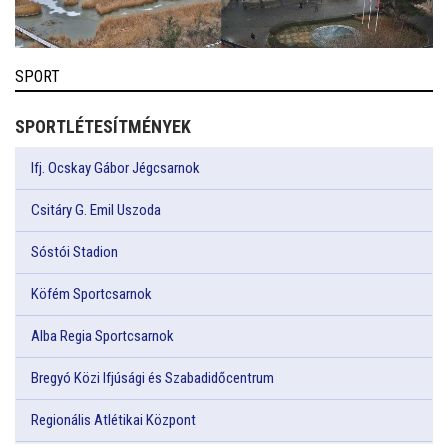
SPORT
SPORTLÉTESÍTMÉNYEK
Ifj. Ocskay Gábor Jégcsarnok
Csitáry G. Emil Uszoda
Sóstói Stadion
Köfém Sportcsarnok
Alba Regia Sportcsarnok
Bregyó Közi Ifjúsági és Szabadidőcentrum
Regionális Atlétikai Központ