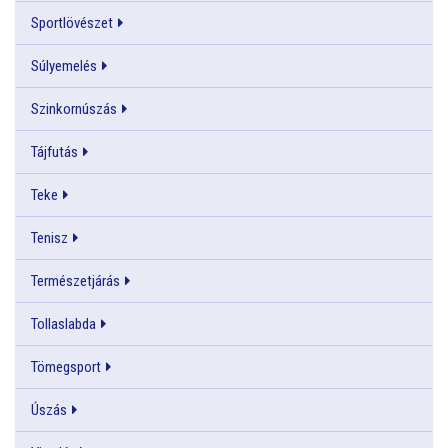
Sportlövészet
Súlyemelés
Szinkornúszás
Tájfutás
Teke
Tenisz
Természetjárás
Tollaslabda
Tömegsport
Úszás