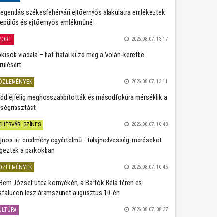
legendás székesfehérvári ejtőernyős alakulatra emlékeztek
repülős és ejtőernyős emlékműnél
PORT
2026.08.07. 13:17
kisok viadala – hat fiatal küzd meg a Volán-keretbe
rülésért
ÖZLEMÉNYEK
2026.08.07. 13:11
dd éjfélig meghosszabbították és másodfokúra mérséklik a
ségriasztást
EHÉRVÁRI SZÍNES
2026.08.07. 10:48
jnos az eredmény egyértelmű - talajnedvesség-méréseket
geztek a parkokban
ÖZLEMÉNYEK
2026.08.07. 10:45
Bem József utca környékén, a Bartók Béla téren és
sfaludon lesz áramszünet augusztus 10-én
ULTÚRA
2026.08.07. 08:37