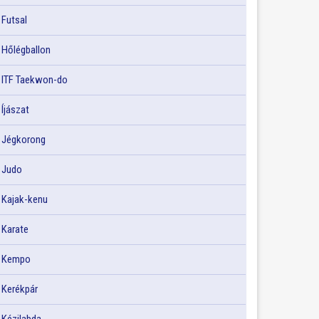
Futsal
Hőlégballon
ITF Taekwon-do
Íjászat
Jégkorong
Judo
Kajak-kenu
Karate
Kempo
Kerékpár