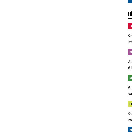
H
S
Ké
je
K
Ze
Al
M
A 
sa
F
Kö
és
K