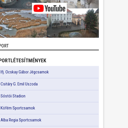
PORT
PORTLÉTESÍTMÉNYEK
Ifj. Ocskay Gábor Jégcsarnok
Csitáry G. Emil Uszoda
Sóstói Stadion
Köfém Sportcsarnok
Alba Regia Sportcsarnok