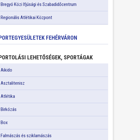
Bregyó Közi Ifjúsági és Szabadidőcentrum
Regionális Atlétikai Központ
PORTEGYESÜLETEK FEHÉRVÁRON
PORTOLÁSI LEHETŐSÉGEK, SPORTÁGAK
Aikido
Asztalitenisz
Atlétika
Birkózás
Box
Falmászás és sziklamászás