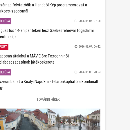
sárnap folytatódik a Hangból Kép programsorozat a
rkocs-szobornál
ULTÚRA
2026.08.07. 07:08
gusztus 14-én pénteken lesz Székesfehérvár fogadalmi
entmiséje
PORT
2026.08.07. 06:42
aposan átalakul a MÁV Előre Foxconn női
plabdacsapatának játékoskerete
ULTÚRA
2026.08.06. 20:23
zeumbérlet a Királyi Napokra - féláronkapható a kombinált
gy
TOVÁBBI HÍREK