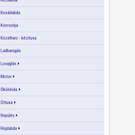
Kézilabda
Kosárlabda
Korcsolya
Közelharc - kézitusa
Ladbarúgás
Lovaglás
Motor
Ökölvívás
Öttusa
Repülés
Röplabda