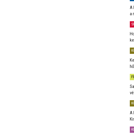
A 
a 
S
Ho
ke
K
Ke
hő
F
Sa
vé
K
A 
Ki
K