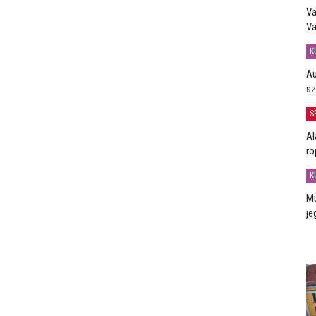
Va
Va
K
Au
sz
S
Al
rö
K
Mú
je