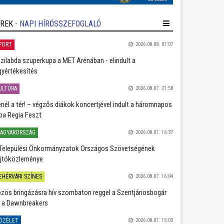
ÍREK
- NAPI HÍRÖSSZEFOGLALÓ
PORT
2026.08.08. 07:07
zilabda szuperkupa a MET Arénában - elindult a
gyértékesítés
ULTÚRA
2026.08.07. 21:58
nél a tér! – végzős diákok koncertjével indult a háromnapos
ba Regia Feszt
AGYARORSZÁG
2026.08.07. 16:37
Települési Önkormányzatok Országos Szövetségének
jtóközleménye
EHÉRVÁRI SZÍNES
2026.08.07. 16:04
zös bringázásra hív szombaton reggel a Szentjánosbogár
 a Dawnbreakers
ÖZÉLET
2026.08.07. 15:03