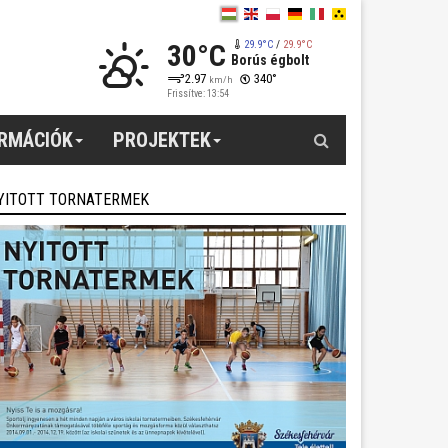
30°C
29.9°C
/
29.9°C
Borús égbolt
2.97
340°
km/h
Frissítve: 13:54
Keresés
ORMÁCIÓK
PROJEKTEK
YITOTT TORNATERMEK