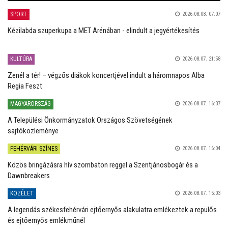
SPORT
2026.08.08. 07:07
Kézilabda szuperkupa a MET Arénában - elindult a jegyértékesítés
KULTÚRA
2026.08.07. 21:58
Zenél a tér! – végzős diákok koncertjével indult a háromnapos Alba
Regia Feszt
MAGYARORSZÁG
2026.08.07. 16:37
A Települési Önkormányzatok Országos Szövetségének
sajtóközleménye
FEHÉRVÁRI SZÍNES
2026.08.07. 16:04
Közös bringázásra hív szombaton reggel a Szentjánosbogár és a
Dawnbreakers
KÖZÉLET
2026.08.07. 15:03
A legendás székesfehérvári ejtőernyős alakulatra emlékeztek a repülős
és ejtőernyős emlékműnél