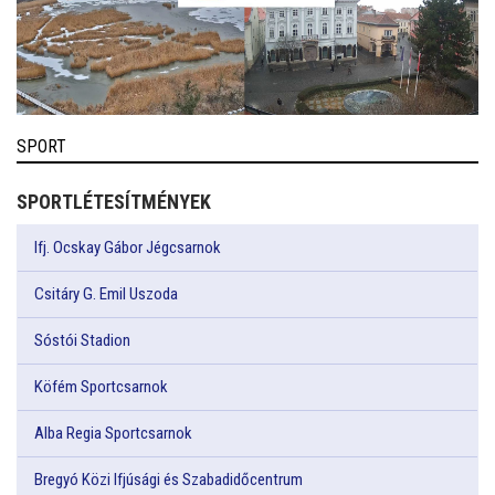
SPORT
SPORTLÉTESÍTMÉNYEK
Ifj. Ocskay Gábor Jégcsarnok
Csitáry G. Emil Uszoda
Sóstói Stadion
Köfém Sportcsarnok
Alba Regia Sportcsarnok
Bregyó Közi Ifjúsági és Szabadidőcentrum