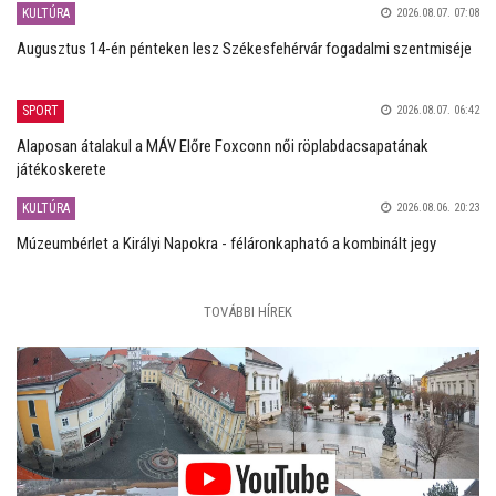
KULTÚRA
2026.08.07. 07:08
Augusztus 14-én pénteken lesz Székesfehérvár fogadalmi szentmiséje
SPORT
2026.08.07. 06:42
Alaposan átalakul a MÁV Előre Foxconn női röplabdacsapatának
játékoskerete
KULTÚRA
2026.08.06. 20:23
Múzeumbérlet a Királyi Napokra - féláronkapható a kombinált jegy
TOVÁBBI HÍREK