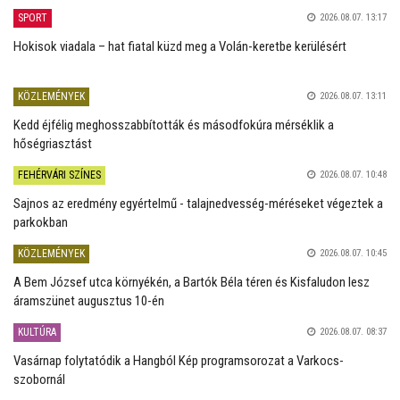
SPORT
2026.08.07. 13:17
Hokisok viadala – hat fiatal küzd meg a Volán-keretbe kerülésért
KÖZLEMÉNYEK
2026.08.07. 13:11
Kedd éjfélig meghosszabbították és másodfokúra mérséklik a
hőségriasztást
FEHÉRVÁRI SZÍNES
2026.08.07. 10:48
Sajnos az eredmény egyértelmű - talajnedvesség-méréseket végeztek a
parkokban
KÖZLEMÉNYEK
2026.08.07. 10:45
A Bem József utca környékén, a Bartók Béla téren és Kisfaludon lesz
áramszünet augusztus 10-én
KULTÚRA
2026.08.07. 08:37
Vasárnap folytatódik a Hangból Kép programsorozat a Varkocs-
szobornál