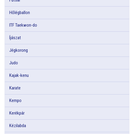
Hőlégballon
ITF Taekwon-do
Íjászat
Jégkorong
Judo
Kajak-kenu
Karate
Kempo
Kerékpár
Kézilabda