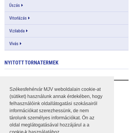
Úszás
Vitorlázás
Vizilabda
Vívás
NYITOTT TORNATERMEK
RSS
Székesfehérvár MJV weboldalain cookie-at
(sütiket) használunk annak érdekében, hogy
A HONLAP 2017.03.31-I ÁLLAPOTA
felhasználóink oldallátogatási szokásairól
információkat szerezhessünk, de nem
JOGI NYILATKOZAT
tárolunk személyes információkat. Ön az
IMPRESSZUM
oldal meglátogatásával hozzájárul a a
cookie-k használatához.