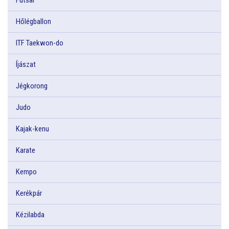
Hőlégballon
ITF Taekwon-do
Íjászat
Jégkorong
Judo
Kajak-kenu
Karate
Kempo
Kerékpár
Kézilabda