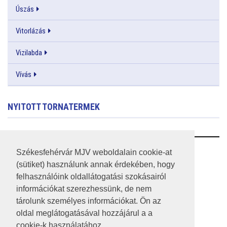
Úszás
Vitorlázás
Vizilabda
Vívás
NYITOTT TORNATERMEK
RSS
Székesfehérvár MJV weboldalain cookie-at
(sütiket) használunk annak érdekében, hogy
A HONLAP 2017.03.31-I ÁLLAPOTA
felhasználóink oldallátogatási szokásairól
információkat szerezhessünk, de nem
JOGI NYILATKOZAT
tárolunk személyes információkat. Ön az
IMPRESSZUM
oldal meglátogatásával hozzájárul a a
cookie-k használatához.