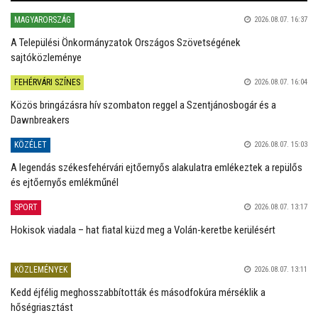
MAGYARORSZÁG
2026.08.07. 16:37
A Települési Önkormányzatok Országos Szövetségének
sajtóközleménye
FEHÉRVÁRI SZÍNES
2026.08.07. 16:04
Közös bringázásra hív szombaton reggel a Szentjánosbogár és a
Dawnbreakers
KÖZÉLET
2026.08.07. 15:03
A legendás székesfehérvári ejtőernyős alakulatra emlékeztek a repülős
és ejtőernyős emlékműnél
SPORT
2026.08.07. 13:17
Hokisok viadala – hat fiatal küzd meg a Volán-keretbe kerülésért
KÖZLEMÉNYEK
2026.08.07. 13:11
Kedd éjfélig meghosszabbították és másodfokúra mérséklik a
hőségriasztást