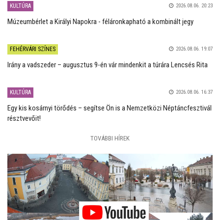
KULTÚRA
2026.08.06. 20:23
Múzeumbérlet a Királyi Napokra - féláronkapható a kombinált jegy
FEHÉRVÁRI SZÍNES
2026.08.06. 19:07
Irány a vadszeder – augusztus 9-én vár mindenkit a túrára Lencsés Rita
KULTÚRA
2026.08.06. 16:37
Egy kis kosárnyi törődés – segítse Ön is a Nemzetközi Néptáncfesztivál
résztvevőit!
TOVÁBBI HÍREK