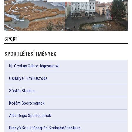
SPORT
SPORTLÉTESÍTMÉNYEK
Ifj. Ocskay Gábor Jégcsarnok
Csitáry G. Emil Uszoda
Sóstói Stadion
Köfém Sportcsarnok
Alba Regia Sportcsarnok
Bregyó Közi Ifjúsági és Szabadidőcentrum