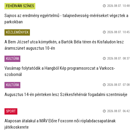
FEHÉRVÁRI SZÍNES
2026.08.07. 10:48
Sajnos az eredmény egyértelmű - talajnedvesség-méréseket végeztek a
parkokban
KÖZLEMÉNYEK
2026.08.07. 10:45
A Bem József utca környékén, a Bartók Béla téren és Kisfaludon lesz
áramszünet augusztus 10-én
KULTÚRA
2026.08.07. 08:37
Vasárnap folytatódik a Hangból Kép programsorozat a Varkocs-
szobornál
KULTÚRA
2026.08.07. 07:08
Augusztus 14-én pénteken lesz Székesfehérvár fogadalmi szentmiséje
SPORT
2026.08.07. 06:42
Alaposan átalakul a MÁV Előre Foxconn női röplabdacsapatának
játékoskerete