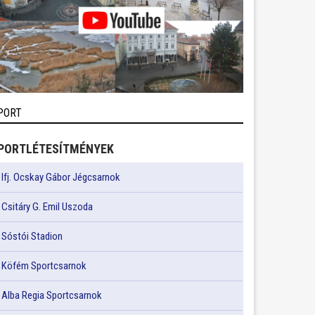
PORT
PORTLÉTESÍTMÉNYEK
Ifj. Ocskay Gábor Jégcsarnok
Csitáry G. Emil Uszoda
Sóstói Stadion
Köfém Sportcsarnok
Alba Regia Sportcsarnok