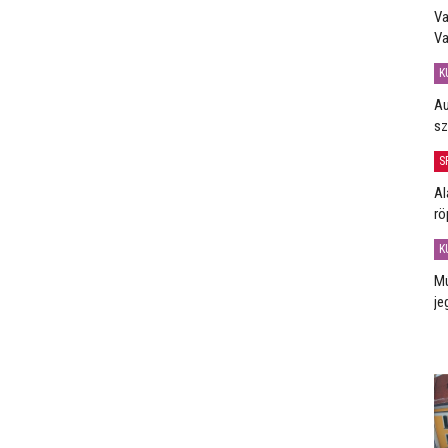
Va
Va
K
Au
sz
S
Al
rö
K
Mú
je