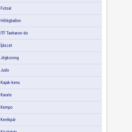
Futsal
Hőlégballon
ITF Taekwon-do
Íjászat
Jégkorong
Judo
Kajak-kenu
Karate
Kempo
Kerékpár