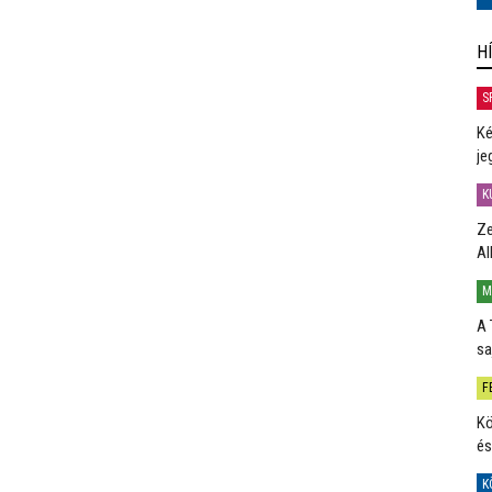
H
S
Ké
je
K
Ze
Al
M
A 
sa
F
Kö
és
K