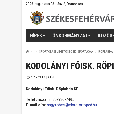
2026. augusztus 08. László, Domonkos
HÍREK
ÖNKORMÁNYZAT
KÖZÖS
SPORTOLÁSI LEHETŐSÉGEK, SPORTÁGAK
RÖPLABDA
KODOLÁNYI FŐISK. RÖP
2017.03.17. |
9 ÉVE
Kodolányi Főisk. Röplabda KE
Telefonszám:
30/936-7495
E-mail cím:
nagy.robert@elore-ortoped.hu