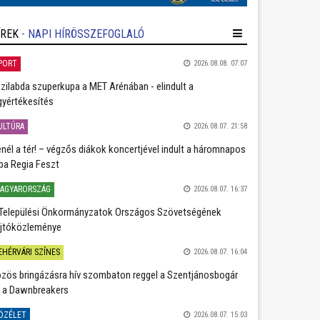
ÍREK
- NAPI HÍRÖSSZEFOGLALÓ
PORT
2026.08.08. 07:07
zilabda szuperkupa a MET Arénában - elindult a
gyértékesítés
ULTÚRA
2026.08.07. 21:58
nél a tér! – végzős diákok koncertjével indult a háromnapos
ba Regia Feszt
AGYARORSZÁG
2026.08.07. 16:37
Települési Önkormányzatok Országos Szövetségének
jtóközleménye
EHÉRVÁRI SZÍNES
2026.08.07. 16:04
zös bringázásra hív szombaton reggel a Szentjánosbogár
 a Dawnbreakers
ÖZÉLET
2026.08.07. 15:03