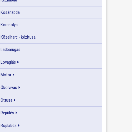
Kézilabda
Kosárlabda
Korcsolya
Közelharc - kézitusa
Ladbarúgás
Lovaglás
Motor
Ökölvívás
Öttusa
Repülés
Röplabda