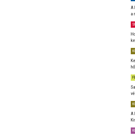
A 
a 
S
Ho
ke
K
Ke
hő
F
Sa
vé
K
A 
Ki
K