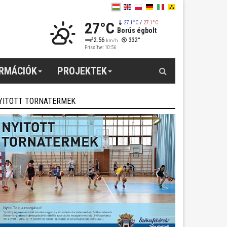
27°C
27.1°C
/
27.1°C
Borús égbolt
2.56
332°
km/h
Frissítve: 10:56
Keresés
ORMÁCIÓK
PROJEKTEK
YITOTT TORNATERMEK