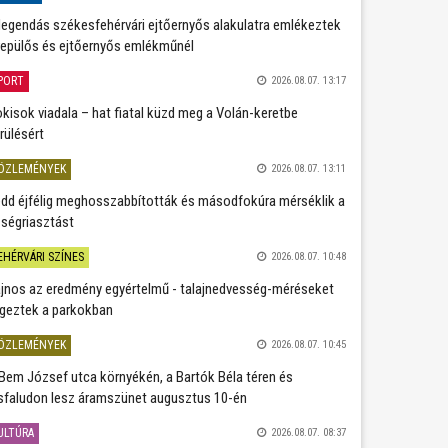
legendás székesfehérvári ejtőernyős alakulatra emlékeztek
repülős és ejtőernyős emlékműnél
PORT
2026.08.07. 13:17
kisok viadala – hat fiatal küzd meg a Volán-keretbe
rülésért
ÖZLEMÉNYEK
2026.08.07. 13:11
dd éjfélig meghosszabbították és másodfokúra mérséklik a
ségriasztást
EHÉRVÁRI SZÍNES
2026.08.07. 10:48
jnos az eredmény egyértelmű - talajnedvesség-méréseket
geztek a parkokban
ÖZLEMÉNYEK
2026.08.07. 10:45
Bem József utca környékén, a Bartók Béla téren és
sfaludon lesz áramszünet augusztus 10-én
ULTÚRA
2026.08.07. 08:37