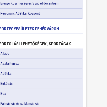
Bregyó Közi Ifjúsági és Szabadidőcentrum
Regionális Atlétikai Központ
PORTEGYESÜLETEK FEHÉRVÁRON
PORTOLÁSI LEHETŐSÉGEK, SPORTÁGAK
Aikido
Asztalitenisz
Atlétika
Birkózás
Box
Falmászás és sziklamászás