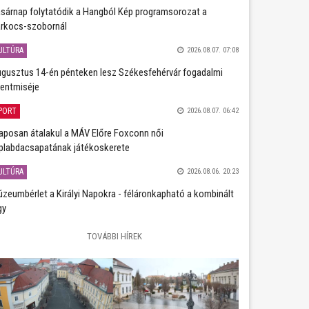
sárnap folytatódik a Hangból Kép programsorozat a
rkocs-szobornál
ULTÚRA
2026.08.07. 07:08
gusztus 14-én pénteken lesz Székesfehérvár fogadalmi
entmiséje
PORT
2026.08.07. 06:42
aposan átalakul a MÁV Előre Foxconn női
plabdacsapatának játékoskerete
ULTÚRA
2026.08.06. 20:23
zeumbérlet a Királyi Napokra - féláronkapható a kombinált
gy
TOVÁBBI HÍREK