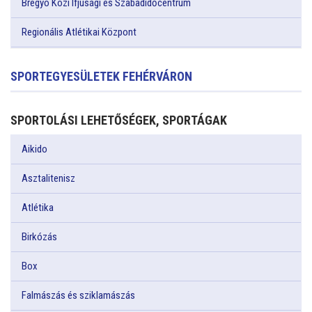
Bregyó Közi Ifjúsági és Szabadidőcentrum
Regionális Atlétikai Központ
SPORTEGYESÜLETEK FEHÉRVÁRON
SPORTOLÁSI LEHETŐSÉGEK, SPORTÁGAK
Aikido
Asztalitenisz
Atlétika
Birkózás
Box
Falmászás és sziklamászás