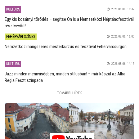
KULTÚRA
2026.08.06. 16:37
Egy kis kosárnyi törődés – segítse Ön is a Nemzetközi Néptáncfesztivál
résztvevőit!
FEHÉRVÁRI SZÍNES
2026.08.06. 16:03
Nemzetközi hangszeres mesterkurzus és fesztivál Fehérvárcsurgón
KULTÚRA
2026.08.06. 14:19
Jazz minden mennyiségben, minden stílusban! – már készül az Alba
Regia Feszt színpada
TOVÁBBI HÍREK