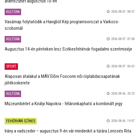
áramszünet augusztus 10-én
KULTÚRA
2026.08.07. 08:37
Vasárnap folytatódik a Hangból Kép programsorozat a Varkocs-
szobornál
KULTÚRA
2026.08.07. 07:08
Augusztus 14-én pénteken lesz Székesfehérvár fogadalmi szentmiséje
SPORT
2026.08.07. 06:42
Alaposan átalakul a MÁV Előre Foxconn női röplabdacsapatának
játékoskerete
KULTÚRA
2026.08.06. 20:23
Múzeumbérlet a Királyi Napokra - féláronkapható a kombinált jegy
FEHÉRVÁRI SZÍNES
2026.08.06. 19:07
Irány a vadszeder – augusztus 9-én vár mindenkit a túrára Lencsés Rita