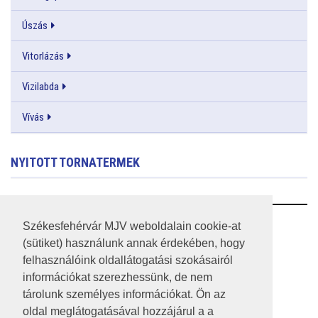
Úszás
Vitorlázás
Vizilabda
Vívás
NYITOTT TORNATERMEK
RSS
Székesfehérvár MJV weboldalain cookie-at
(sütiket) használunk annak érdekében, hogy
A HONLAP 2017.03.31-I ÁLLAPOTA
felhasználóink oldallátogatási szokásairól
információkat szerezhessünk, de nem
JOGI NYILATKOZAT
tárolunk személyes információkat. Ön az
IMPRESSZUM
oldal meglátogatásával hozzájárul a a