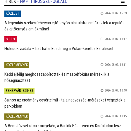
HÍREK
- NAPI HÍRÖSSZEFOGLALÓ
KÖZÉLET
2026.08.07. 15:03
A legendás székesfehérvári ejtőernyős alakulatra emlékeztek a repülős
és ejtőernyős emlékműnél
SPORT
2026.08.07. 13:17
Hokisok viadala – hat fiatal küzd meg a Volán-keretbe kerülésért
KÖZLEMÉNYEK
2026.08.07. 13:11
Kedd éjfélig meghosszabbították és másodfokúra mérséklik a
hőségriasztást
FEHÉRVÁRI SZÍNES
2026.08.07. 10:48
Sajnos az eredmény egyértelmű - talajnedvesség-méréseket végeztek a
parkokban
KÖZLEMÉNYEK
2026.08.07. 10:45
A Bem József utca környékén, a Bartók Béla téren és Kisfaludon lesz