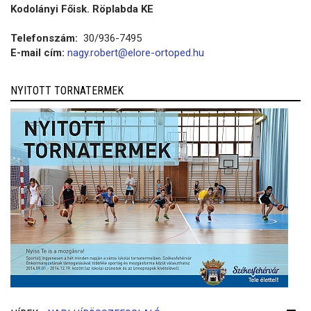
Kodolányi Főisk. Röplabda KE
Telefonszám:
30/936-7495
E-mail cím:
nagy.robert@elore-ortoped.hu
NYITOTT TORNATERMEK