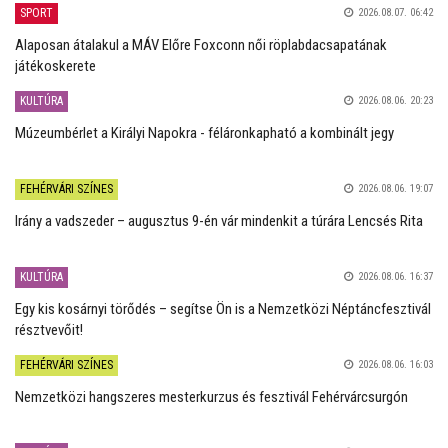
SPORT
2026.08.07. 06:42
Alaposan átalakul a MÁV Előre Foxconn női röplabdacsapatának
játékoskerete
KULTÚRA
2026.08.06. 20:23
Múzeumbérlet a Királyi Napokra - féláronkapható a kombinált jegy
FEHÉRVÁRI SZÍNES
2026.08.06. 19:07
Irány a vadszeder – augusztus 9-én vár mindenkit a túrára Lencsés Rita
KULTÚRA
2026.08.06. 16:37
Egy kis kosárnyi törődés – segítse Ön is a Nemzetközi Néptáncfesztivál
résztvevőit!
FEHÉRVÁRI SZÍNES
2026.08.06. 16:03
Nemzetközi hangszeres mesterkurzus és fesztivál Fehérvárcsurgón