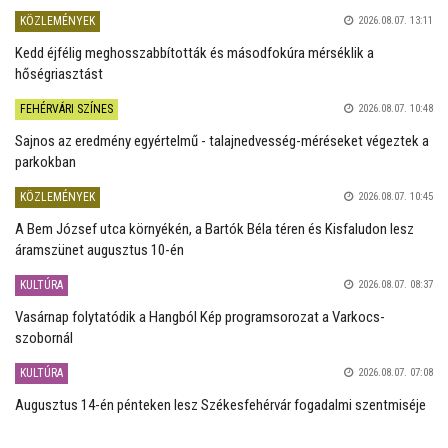
KÖZLEMÉNYEK
2026.08.07. 13:11
Kedd éjfélig meghosszabbították és másodfokúra mérséklik a
hőségriasztást
FEHÉRVÁRI SZÍNES
2026.08.07. 10:48
Sajnos az eredmény egyértelmű - talajnedvesség-méréseket végeztek a
parkokban
KÖZLEMÉNYEK
2026.08.07. 10:45
A Bem József utca környékén, a Bartók Béla téren és Kisfaludon lesz
áramszünet augusztus 10-én
KULTÚRA
2026.08.07. 08:37
Vasárnap folytatódik a Hangból Kép programsorozat a Varkocs-
szobornál
KULTÚRA
2026.08.07. 07:08
Augusztus 14-én pénteken lesz Székesfehérvár fogadalmi szentmiséje