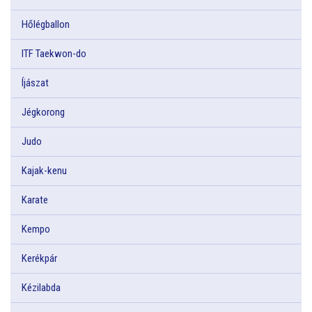
Hőlégballon
ITF Taekwon-do
Íjászat
Jégkorong
Judo
Kajak-kenu
Karate
Kempo
Kerékpár
Kézilabda