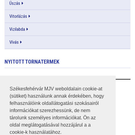
Úszás
Vitorlázás
Vizilabda
Vívás
NYITOTT TORNATERMEK
RSS
Székesfehérvár MJV weboldalain cookie-at
(sütiket) használunk annak érdekében, hogy
A HONLAP 2017.03.31-I ÁLLAPOTA
felhasználóink oldallátogatási szokásairól
információkat szerezhessünk, de nem
JOGI NYILATKOZAT
tárolunk személyes információkat. Ön az
IMPRESSZUM
oldal meglátogatásával hozzájárul a a
cookie-k használatához.