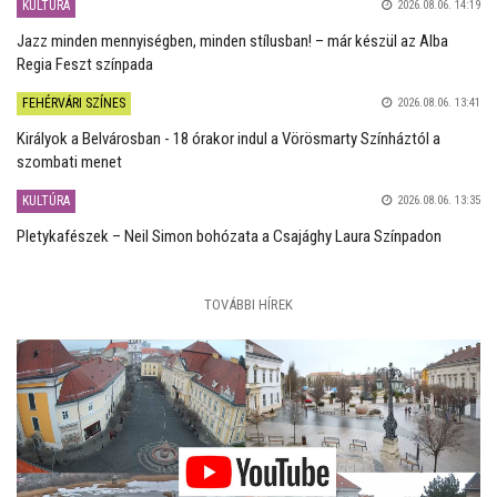
KULTÚRA
2026.08.06. 14:19
Jazz minden mennyiségben, minden stílusban! – már készül az Alba
Regia Feszt színpada
FEHÉRVÁRI SZÍNES
2026.08.06. 13:41
Királyok a Belvárosban - 18 órakor indul a Vörösmarty Színháztól a
szombati menet
KULTÚRA
2026.08.06. 13:35
Pletykafészek – Neil Simon bohózata a Csajághy Laura Színpadon
TOVÁBBI HÍREK