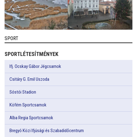
SPORT
SPORTLÉTESÍTMÉNYEK
Ifj. Ocskay Gábor Jégcsarnok
Csitáry G. Emil Uszoda
Sóstói Stadion
Köfém Sportcsarnok
Alba Regia Sportcsarnok
Bregyó Közi Ifjúsági és Szabadidőcentrum