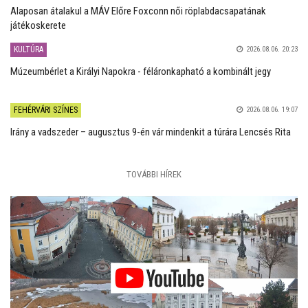
Alaposan átalakul a MÁV Előre Foxconn női röplabdacsapatának
játékoskerete
KULTÚRA
2026.08.06. 20:23
Múzeumbérlet a Királyi Napokra - féláronkapható a kombinált jegy
FEHÉRVÁRI SZÍNES
2026.08.06. 19:07
Irány a vadszeder – augusztus 9-én vár mindenkit a túrára Lencsés Rita
TOVÁBBI HÍREK