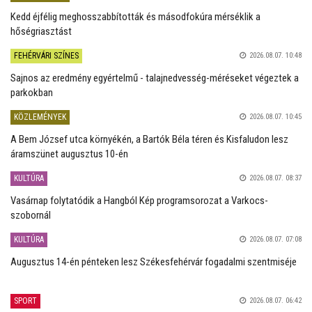
Kedd éjfélig meghosszabbították és másodfokúra mérséklik a
hőségriasztást
FEHÉRVÁRI SZÍNES
2026.08.07. 10:48
Sajnos az eredmény egyértelmű - talajnedvesség-méréseket végeztek a
parkokban
KÖZLEMÉNYEK
2026.08.07. 10:45
A Bem József utca környékén, a Bartók Béla téren és Kisfaludon lesz
áramszünet augusztus 10-én
KULTÚRA
2026.08.07. 08:37
Vasárnap folytatódik a Hangból Kép programsorozat a Varkocs-
szobornál
KULTÚRA
2026.08.07. 07:08
Augusztus 14-én pénteken lesz Székesfehérvár fogadalmi szentmiséje
SPORT
2026.08.07. 06:42