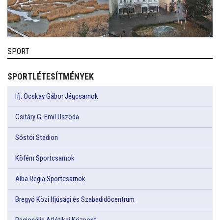
SPORT
SPORTLÉTESÍTMÉNYEK
Ifj. Ocskay Gábor Jégcsarnok
Csitáry G. Emil Uszoda
Sóstói Stadion
Köfém Sportcsarnok
Alba Regia Sportcsarnok
Bregyó Közi Ifjúsági és Szabadidőcentrum