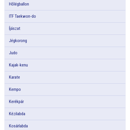
Hőlégballon
ITF Taekwon-do
Íjászat
Jégkorong
Judo
Kajak-kenu
Karate
Kempo
Kerékpár
Kézilabda
Kosárlabda