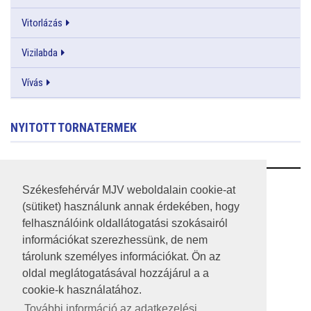
Vitorlázás
Vizilabda
Vívás
NYITOTT TORNATERMEK
RSS
Székesfehérvár MJV weboldalain cookie-at
(sütiket) használunk annak érdekében, hogy
A HONLAP 2017.03.31-I ÁLLAPOTA
felhasználóink oldallátogatási szokásairól
információkat szerezhessünk, de nem
JOGI NYILATKOZAT
tárolunk személyes információkat. Ön az
IMPRESSZUM
oldal meglátogatásával hozzájárul a a
cookie-k használatához.
MÉDIAAJÁNLAT
További információ az adatkezelési