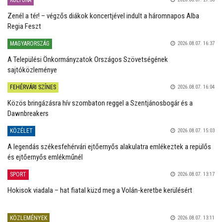
KULTÚRA
Zenél a tér! – végzős diákok koncertjével indult a háromnapos Alba
Regia Feszt
MAGYARORSZÁG
2026.08.07. 16:37
A Települési Önkormányzatok Országos Szövetségének
sajtóközleménye
FEHÉRVÁRI SZÍNES
2026.08.07. 16:04
Közös bringázásra hív szombaton reggel a Szentjánosbogár és a
Dawnbreakers
KÖZÉLET
2026.08.07. 15:03
A legendás székesfehérvári ejtőernyős alakulatra emlékeztek a repülős
és ejtőernyős emlékműnél
SPORT
2026.08.07. 13:17
Hokisok viadala – hat fiatal küzd meg a Volán-keretbe kerülésért
KÖZLEMÉNYEK
2026.08.07. 13:11