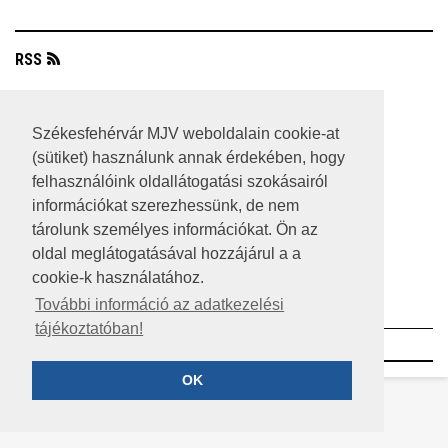
RSS
A HONLAP 2017.03.31-I ÁLLAPOTA
Székesfehérvár MJV weboldalain cookie-at
JOGI NYILATKOZAT
(sütiket) használunk annak érdekében, hogy
IMPRESSZUM
felhasználóink oldallátogatási szokásairól
információkat szerezhessünk, de nem
MÉDIAAJÁNLAT
tárolunk személyes információkat. Ön az
oldal meglátogatásával hozzájárul a a
KÖZÉRDEKŰ ADATOK
cookie-k használatához.
ADATVÉDELEM
További információ az adatkezelési
tájékoztatóban!
©2023 SZÉKESFEHÉRVÁR MEGYEI JOGÚ VÁROS
OK