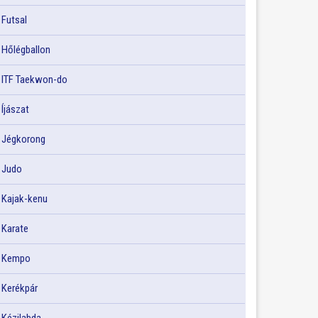
Futsal
Hőlégballon
ITF Taekwon-do
Íjászat
Jégkorong
Judo
Kajak-kenu
Karate
Kempo
Kerékpár