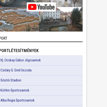
PORT
PORTLÉTESÍTMÉNYEK
Ifj. Ocskay Gábor Jégcsarnok
Csitáry G. Emil Uszoda
Sóstói Stadion
Köfém Sportcsarnok
Alba Regia Sportcsarnok