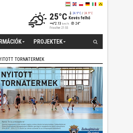
25°C
24.9°C
/
24.9°C
Kevés felhő
2.13
24°
km/h
Frissítve: 21:55
Keresés
ORMÁCIÓK
PROJEKTEK
YITOTT TORNATERMEK