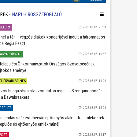
ÍREK
- NAPI HÍRÖSSZEFOGLALÓ
ULTÚRA
2026.08.07. 21:58
nél a tér! – végzős diákok koncertjével indult a háromnapos
ba Regia Feszt
AGYARORSZÁG
2026.08.07. 16:37
Települési Önkormányzatok Országos Szövetségének
jtóközleménye
EHÉRVÁRI SZÍNES
2026.08.07. 16:04
zös bringázásra hív szombaton reggel a Szentjánosbogár
 a Dawnbreakers
ÖZÉLET
2026.08.07. 15:03
legendás székesfehérvári ejtőernyős alakulatra emlékeztek
repülős és ejtőernyős emlékműnél
PORT
2026.08.07. 13:17