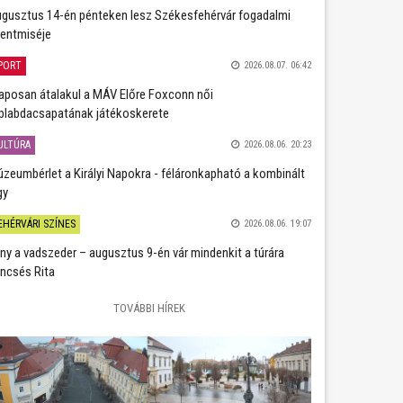
gusztus 14-én pénteken lesz Székesfehérvár fogadalmi
entmiséje
PORT
2026.08.07. 06:42
aposan átalakul a MÁV Előre Foxconn női
plabdacsapatának játékoskerete
ULTÚRA
2026.08.06. 20:23
zeumbérlet a Királyi Napokra - féláronkapható a kombinált
gy
EHÉRVÁRI SZÍNES
2026.08.06. 19:07
ány a vadszeder – augusztus 9-én vár mindenkit a túrára
ncsés Rita
TOVÁBBI HÍREK