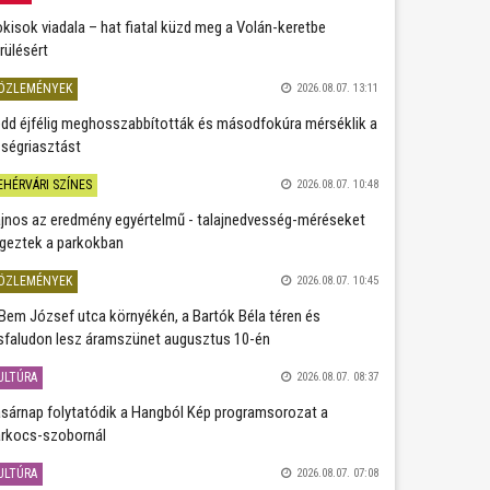
kisok viadala – hat fiatal küzd meg a Volán-keretbe
rülésért
ÖZLEMÉNYEK
2026.08.07. 13:11
dd éjfélig meghosszabbították és másodfokúra mérséklik a
ségriasztást
EHÉRVÁRI SZÍNES
2026.08.07. 10:48
jnos az eredmény egyértelmű - talajnedvesség-méréseket
geztek a parkokban
ÖZLEMÉNYEK
2026.08.07. 10:45
Bem József utca környékén, a Bartók Béla téren és
sfaludon lesz áramszünet augusztus 10-én
ULTÚRA
2026.08.07. 08:37
sárnap folytatódik a Hangból Kép programsorozat a
rkocs-szobornál
ULTÚRA
2026.08.07. 07:08