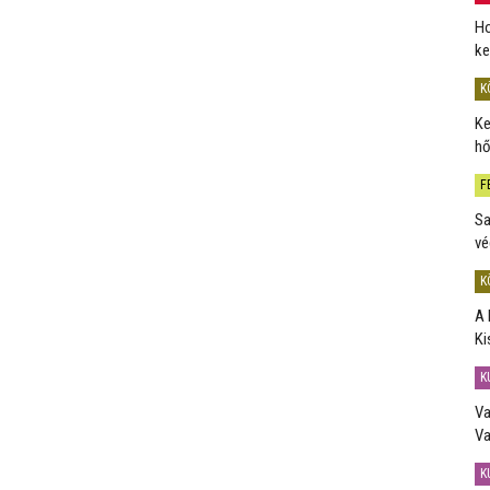
Ho
ke
K
Ke
hő
F
Sa
vé
K
A 
Ki
K
Va
Va
K