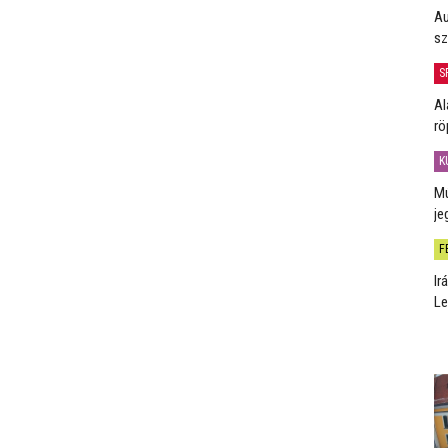
Au
sz
S
Al
rö
K
Mú
je
F
Ir
Le