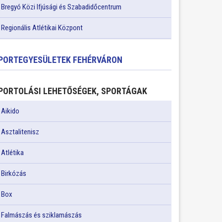
Bregyó Közi Ifjúsági és Szabadidőcentrum
Regionális Atlétikai Központ
PORTEGYESÜLETEK FEHÉRVÁRON
PORTOLÁSI LEHETŐSÉGEK, SPORTÁGAK
Aikido
Asztalitenisz
Atlétika
Birkózás
Box
Falmászás és sziklamászás