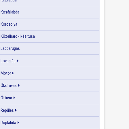
Kézilabda
Kosárlabda
Korcsolya
Közelharc - kézitusa
Ladbarúgás
Lovaglás
Motor
Ökölvívás
Öttusa
Repülés
Röplabda