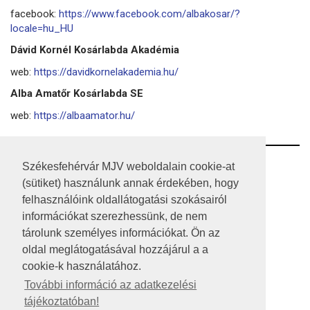
facebook:
https://www.facebook.com/albakosar/?
locale=hu_HU
Dávid Kornél Kosárlabda Akadémia
web:
https://davidkornelakademia.hu/
Alba Amatőr Kosárlabda SE
web:
https://albaamator.hu/
RSS
Székesfehérvár MJV weboldalain cookie-at
(sütiket) használunk annak érdekében, hogy
A HONLAP 2017.03.31-I ÁLLAPOTA
felhasználóink oldallátogatási szokásairól
információkat szerezhessünk, de nem
JOGI NYILATKOZAT
tárolunk személyes információkat. Ön az
IMPRESSZUM
oldal meglátogatásával hozzájárul a a
cookie-k használatához.
MÉDIAAJÁNLAT
További információ az adatkezelési
tájékoztatóban!
KÖZÉRDEKŰ ADATOK